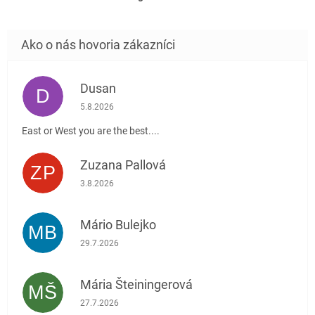
Dusan
D
Hodnotenie obchodu je 5 z 5 hviezdičiek.
5.8.2026
East or West you are the best....
Zuzana Pallová
ZP
Hodnotenie obchodu je 5 z 5 hviezdičiek.
3.8.2026
Mário Bulejko
MB
Hodnotenie obchodu je 5 z 5 hviezdičiek.
29.7.2026
Mária Šteiningerová
MŠ
Hodnotenie obchodu je 5 z 5 hviezdičiek.
27.7.2026