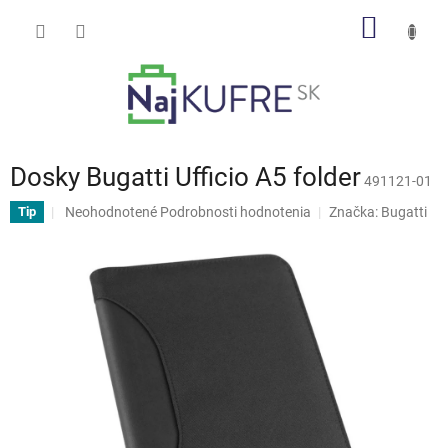
Prejsť
NÁKU
na
obsah
KOŠÍK
Dosky Bugatti Ufficio A5 folder
491121-01
Priemerné
Neohodnotené
Podrobnosti hodnotenia
Značka:
Bugatti
Tip
hodnotenie
produktu
je
0,0
z
5
hviezdičiek.