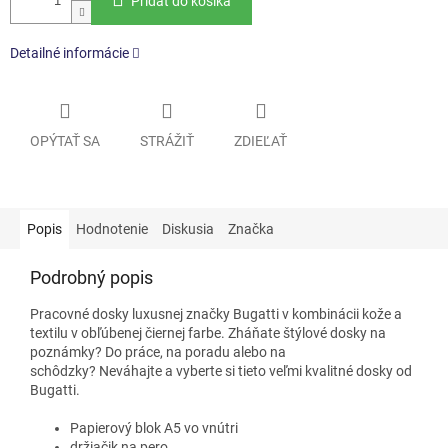
Pridať do košíka
Detailné informácie
OPÝTAŤ SA
STRÁŽIŤ
ZDIEĽAŤ
Popis
Hodnotenie
Diskusia
Značka
Podrobný popis
Pracovné dosky luxusnej značky Bugatti v kombinácii kože a
textilu v obľúbenej čiernej farbe. Zháňate štýlové dosky na
poznámky? Do práce, na poradu alebo na
schôdzky? Neváhajte a vyberte si tieto veľmi kvalitné dosky od
Bugatti.
Papierový blok A5 vo vnútri
držiačik na pero