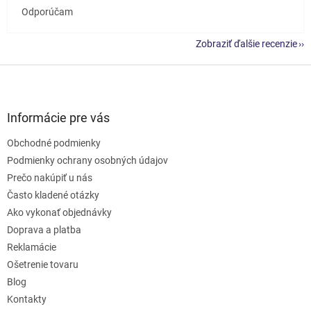
Odporúčam
Zobraziť ďalšie recenzie
Z
á
p
ä
Informácie pre vás
t
Obchodné podmienky
i
e
Podmienky ochrany osobných údajov
Prečo nakúpiť u nás
Často kladené otázky
Ako vykonať objednávky
Doprava a platba
Reklamácie
Ošetrenie tovaru
Blog
Kontakty