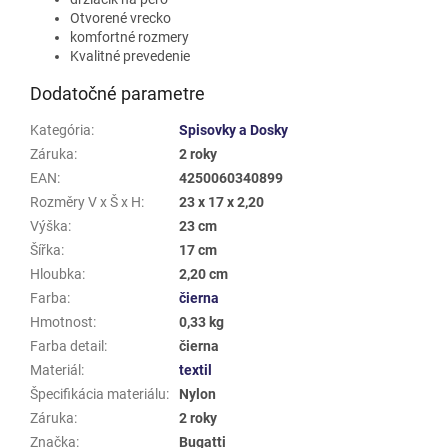
Otvorené vrecko
komfortné rozmery
Kvalitné prevedenie
Dodatočné parametre
Kategória
:
Spisovky a Dosky
Záruka
:
2 roky
EAN
:
4250060340899
Rozměry V x Š x H
:
23 x 17 x 2,20
Výška
:
23 cm
Šířka
:
17 cm
Hloubka
:
2,20 cm
Farba
:
čierna
Hmotnost
:
0,33 kg
Farba detail
:
čierna
Materiál
:
textil
Špecifikácia materiálu
:
Nylon
Záruka
:
2 roky
Značka
:
Bugatti