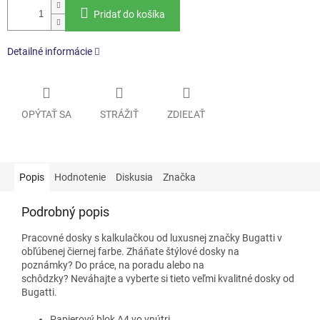
Pridať do košíka
Detailné informácie
OPÝTAŤ SA
STRÁŽIŤ
ZDIEĽAŤ
Popis
Hodnotenie
Diskusia
Značka
Podrobný popis
Pracovné dosky s kalkulačkou od luxusnej značky Bugatti v
obľúbenej čiernej farbe. Zháňate štýlové dosky na
poznámky? Do práce, na poradu alebo na
schôdzky? Neváhajte a vyberte si tieto veľmi kvalitné dosky od
Bugatti.
Papierový blok A4 vo vnútri