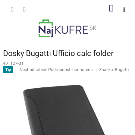
Prejsť
NÁKU
na
obsah
KOŠÍK
Dosky Bugatti Ufficio calc folder
491127-01
Priemerné
Neohodnotené
Podrobnosti hodnotenia
Značka:
Bugatti
Tip
hodnotenie
produktu
je
0,0
z
5
hviezdičiek.