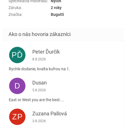
Špecifikácia materiálu
:
Nylon
Záruka
:
2 roky
Značka
:
Bugatti
Peter Ďurčík
PĎ
Hodnotenie obchodu je 5 z 5 hviezdičiek.
8.8.2026
Rychle dodanie, kvalta kufrou na 1.
Dusan
D
Hodnotenie obchodu je 5 z 5 hviezdičiek.
5.8.2026
East or West you are the best....
Zuzana Pallová
ZP
Hodnotenie obchodu je 5 z 5 hviezdičiek.
3.8.2026