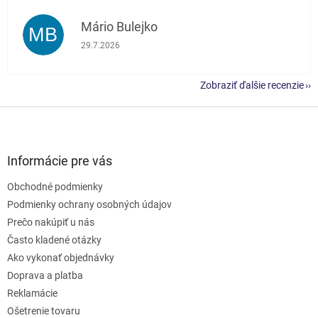
Mário Bulejko
MB
Hodnotenie obchodu je 5 z 5 hviezdičiek.
29.7.2026
Zobraziť ďalšie recenzie
Z
á
p
ä
Informácie pre vás
t
Obchodné podmienky
i
e
Podmienky ochrany osobných údajov
Prečo nakúpiť u nás
Často kladené otázky
Ako vykonať objednávky
Doprava a platba
Reklamácie
Ošetrenie tovaru