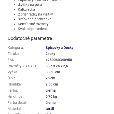
držiaky na perá
Kalkulačka
2 priehradky na vizitky
Sieťovaná priehradka
Komfortné rozmery
Kvalitné prevedenie
Dodatočné parametre
Kategória
:
Spisovky a Dosky
Záruka
:
2 roky
EAN
:
4250060340950
Rozměry V x Š x H
:
33,5 x 26 x 2,5
Výška
:
33,50 cm
Šířka
:
26 cm
Hloubka
:
2,50 cm
Farba
:
čierna
Hmotnost
:
0,70 kg
Farba detail
:
čierna
Materiál
:
textil