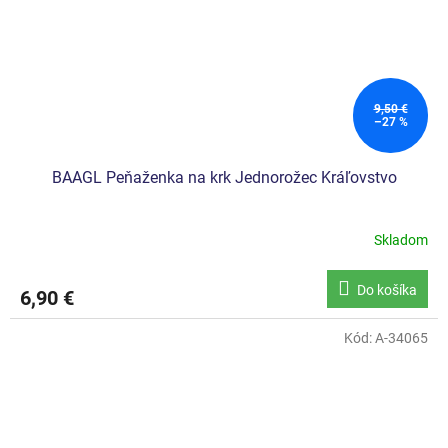
9,50 €
–27 %
BAAGL Peňaženka na krk Jednorožec Kráľovstvo
Skladom
Do košíka
6,90 €
Kód:
A-34065