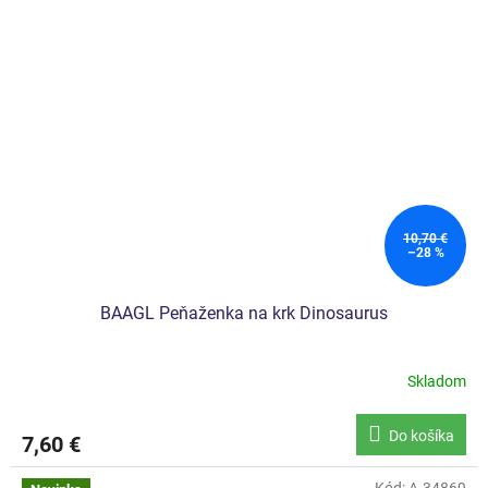
10,70 €
–28 %
BAAGL Peňaženka na krk Dinosaurus
Skladom
Do košíka
7,60 €
Kód:
A-34869