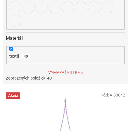
Materiál
textil
40
VYMAZAŤ FILTRE
Zobrazených položiek:
40
V
Kód:
A-33042
Akcia
ý
p
i
s
p
r