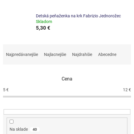
Detská peňaženka na krk Fabrizio Jednorožec
Skladom
5,30 €
R
a
Najpredávanejšie
Najlacnejšie
Najdrahšie
Abecedne
d
e
n
Cena
i
e
5
€
12
€
p
r
o
d
u
k
Na sklade
40
t