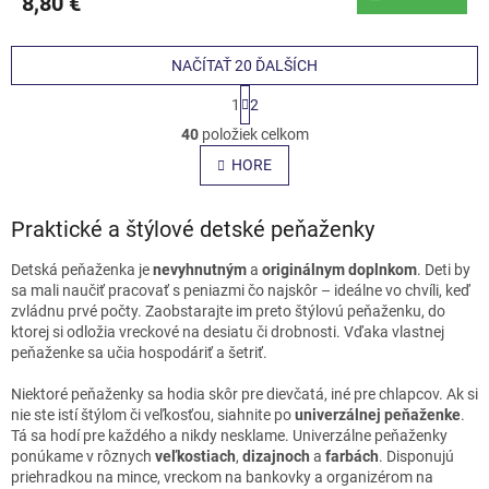
8,80 €
NAČÍTAŤ 20 ĎALŠÍCH
S
1
2
t
O
r
40
položiek celkom
v
á
l
HORE
n
á
k
o
d
v
Praktické a štýlové detské peňaženky
a
a
c
n
i
Detská peňaženka je
nevyhnutným
a
originálnym doplnkom
. Deti by
i
e
sa mali naučiť pracovať s peniazmi čo najskôr – ideálne vo chvíli, keď
e
p
zvládnu prvé počty. Zaobstarajte im preto štýlovú peňaženku, do
r
ktorej si odložia vreckové na desiatu či drobnosti. Vďaka vlastnej
v
peňaženke sa učia hospodáriť a šetriť.
k
y
Niektoré peňaženky sa hodia skôr pre dievčatá, iné pre chlapcov. Ak si
v
nie ste istí štýlom či veľkosťou, siahnite po
univerzálnej peňaženke
.
ý
Tá sa hodí pre každého a nikdy nesklame. Univerzálne peňaženky
p
ponúkame v rôznych
veľkostiach
,
dizajnoch
a
farbách
. Disponujú
i
priehradkou na mince, vreckom na bankovky a organizérom na