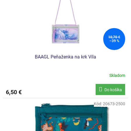
o
d
u
k
t
o
10,70 €
–39 %
v
BAAGL Peňaženka na krk Víla
Skladom
Do košíka
6,50 €
Kód:
20673-2500