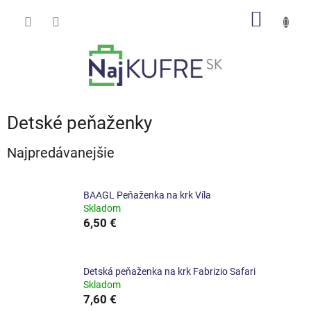
Prejsť
NÁKU
na
obsah
KOŠÍK
Detské peňaženky
Najpredávanejšie
BAAGL Peňaženka na krk Víla
Skladom
6,50 €
Detská peňaženka na krk Fabrizio Safari
Skladom
7,60 €