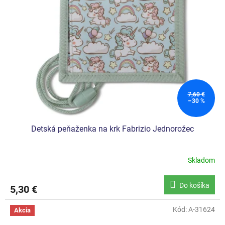
7,60 €
–30 %
Detská peňaženka na krk Fabrizio Jednorožec
Skladom
Do košíka
5,30 €
Kód:
A-31624
Akcia