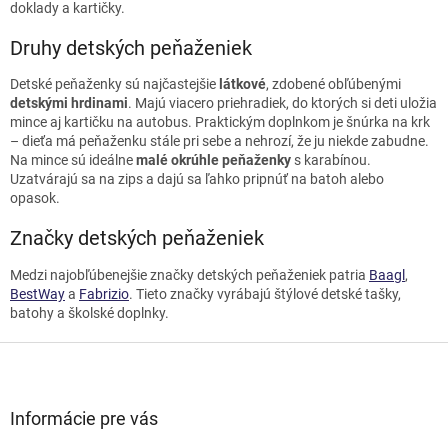
s
doklady a kartičky.
u
Druhy detských peňaženiek
Detské peňaženky sú najčastejšie
látkové
, zdobené obľúbenými
detskými hrdinami
. Majú viacero priehradiek, do ktorých si deti uložia
mince aj kartičku na autobus. Praktickým doplnkom je šnúrka na krk
– dieťa má peňaženku stále pri sebe a nehrozí, že ju niekde zabudne.
Na mince sú ideálne
malé okrúhle peňaženky
s karabínou.
Uzatvárajú sa na zips a dajú sa ľahko pripnúť na batoh alebo
opasok.
Značky detských peňaženiek
Medzi najobľúbenejšie značky detských peňaženiek patria
Baagl
,
BestWay
a
Fabrizio
. Tieto značky vyrábajú štýlové detské tašky,
batohy a školské doplnky.
Z
á
p
ä
Informácie pre vás
t