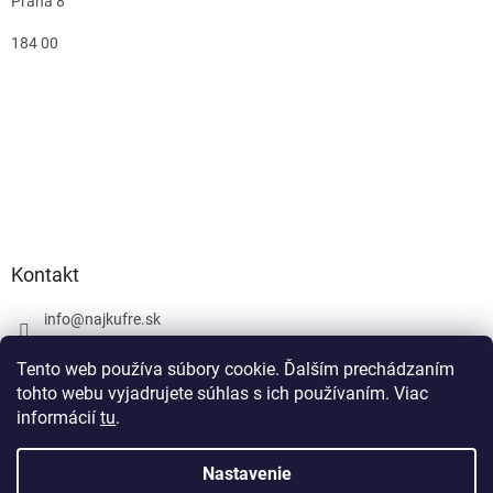
Praha 8
184 00
Kontakt
info
@
najkufre.sk
+420 734 212 086
Tento web používa súbory cookie. Ďalším prechádzaním
Facebook
tohto webu vyjadrujete súhlas s ich používaním. Viac
informácií
tu
.
Nastavenie
Vytvoril Shoptet