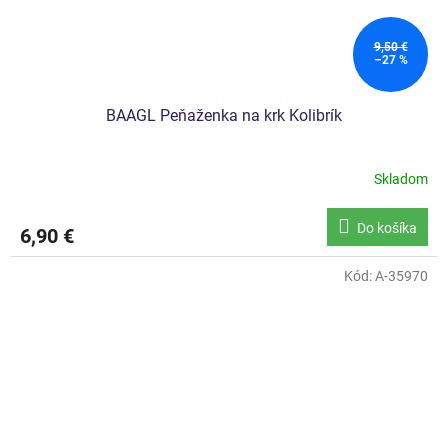
9,50 €
–27 %
BAAGL Peňaženka na krk Kolibrík
Skladom
Do košíka
6,90 €
Kód:
A-35970