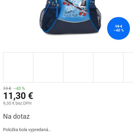
19 €
–40 %
19 €
–40 %
11,30 €
9,30 € bez DPH
Jednotková
Na dotaz
cena:
Položka bola vypredaná…