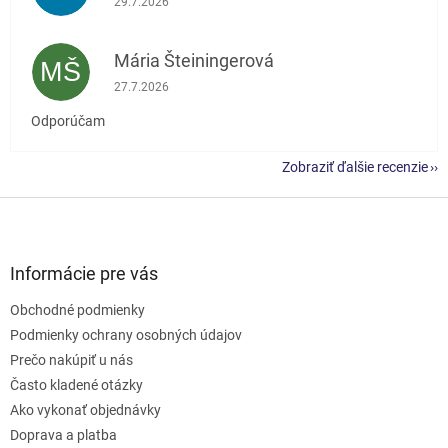
29.7.2026
Mária Šteiningerová
MŠ
Hodnotenie obchodu je 5 z 5 hviezdičiek.
27.7.2026
Odporúčam
Zobraziť ďalšie recenzie
Z
á
p
ä
Informácie pre vás
t
Obchodné podmienky
i
e
Podmienky ochrany osobných údajov
Prečo nakúpiť u nás
Často kladené otázky
Ako vykonať objednávky
Doprava a platba