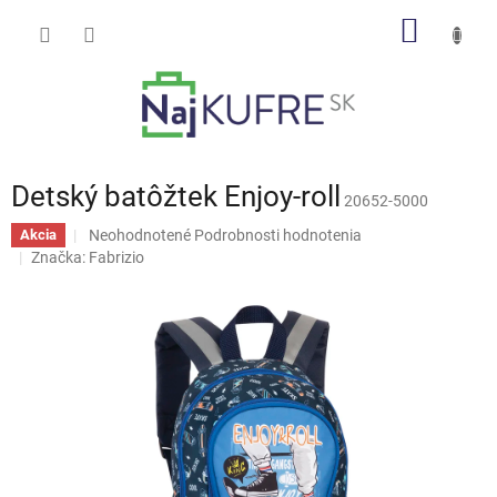
Prejsť
NÁKU
na
obsah
KOŠÍK
Detský batôžtek Enjoy-roll
20652-5000
Priemerné
Neohodnotené
Podrobnosti hodnotenia
Akcia
hodnotenie
Značka:
Fabrizio
produktu
je
0,0
z
5
hviezdičiek.