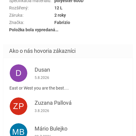
Špecifikácia materiálu
:
polyester 600D
Rozšířený
:
12 L
Záruka
:
2 roky
Značka
:
Fabrizio
Položka bola vypredaná…
Dusan
D
Hodnotenie obchodu je 5 z 5 hviezdičiek.
5.8.2026
East or West you are the best....
Zuzana Pallová
ZP
Hodnotenie obchodu je 5 z 5 hviezdičiek.
3.8.2026
Mário Bulejko
MB
Hodnotenie obchodu je 5 z 5 hviezdičiek.