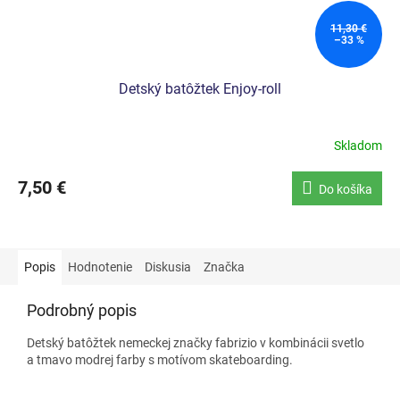
11,30 €
–33 %
Detský batôžtek Enjoy-roll
Skladom
7,50 €
Do košíka
Popis
Hodnotenie
Diskusia
Značka
Podrobný popis
Detský batôžtek nemeckej značky fabrizio v kombinácii svetlo
a tmavo modrej farby s motívom skateboarding.