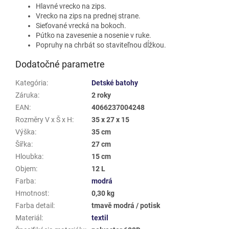
Hlavné vrecko na zips.
Vrecko na zips na prednej strane.
Sieťované vrecká na bokoch.
Pútko na zavesenie a nosenie v ruke.
Popruhy na chrbát so staviteľnou dĺžkou.
Dodatočné parametre
Kategória
:
Detské batohy
Záruka
:
2 roky
EAN
:
4066237004248
Rozměry V x Š x H
:
35 x 27 x 15
Výška
:
35 cm
Šířka
:
27 cm
Hloubka
:
15 cm
Objem
:
12 L
Farba
:
modrá
Hmotnost
:
0,30 kg
Farba detail
:
tmavě modrá / potisk
Materiál
:
textil