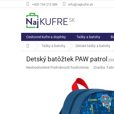
Prejsť
+420 734 212 086
info@najkufre.sk
na
obsah
Cestovné kufre a doplnky
Tašky a batohy
Bu
Domov
Tašky a batohy
Detské tašky a batohy
Detský batôžtek PAW patrol
205
Priemerné
Neohodnotené
Podrobnosti hodnotenia
Značka:
Fabr
hodnotenie
produktu
je
0,0
z
5
hviezdičiek.