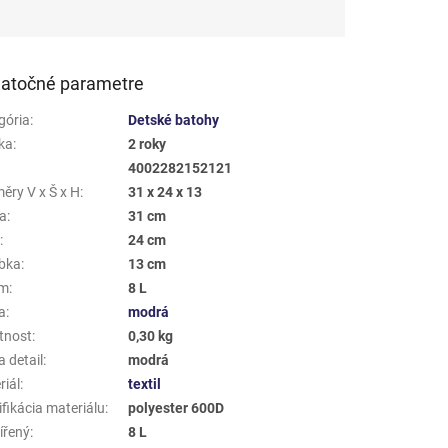
atočné parametre
gória
:
Detské batohy
ka
:
2 roky
4002282152121
ěry V x Š x H
:
31 x 24 x 13
a
:
31 cm
a
:
24 cm
bka
:
13 cm
em
:
8 L
a
:
modrá
tnost
:
0,30 kg
 detail
:
modrá
riál
:
textil
fikácia materiálu
:
polyester 600D
ířený
:
8 L