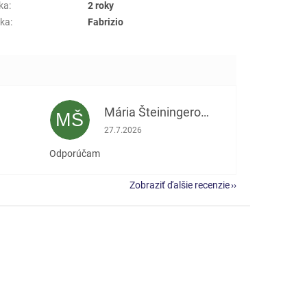
ka
:
2 roky
ka
:
Fabrizio
Mária Šteiningerová
MŠ
e 5 z 5 hviezdičiek.
Hodnotenie obchodu je 5 z 5 hviezdičiek.
27.7.2026
Odporúčam
Zobraziť ďalšie recenzie