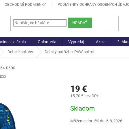
OBCHODNÉ PODMIENKY
PODMIENKY OCHRANY OSOBNÝCH ÚDAJ
HĽADAŤ
siness a škola
Galantéria
Výpredaj
Akcie
2. Ako
Detské batohy
Detský batôžtek PAW patrol
64-0600
izio
19 €
15,70 € bez DPH
Jednotková
Skladom
cena:
Môžeme doručiť do:
6.8.2026