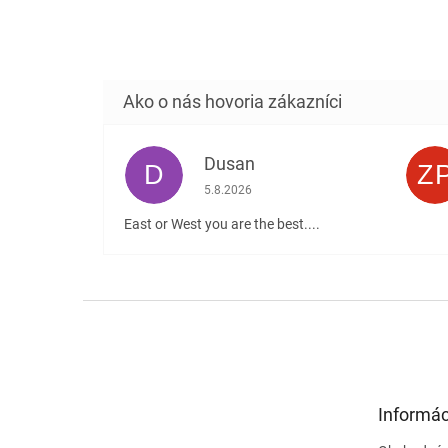
Dusan
D
Z
Hodnotenie obchodu je 5 z 5 hviezdičiek
5.8.2026
East or West you are the best....
Z
á
p
ä
t
Informác
i
e