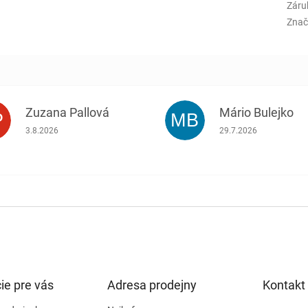
Záru
Znač
Zuzana Pallová
Mário Bulejko
P
MB
.
Hodnotenie obchodu je 5 z 5 hviezdičiek.
Hodnotenie obchodu j
3.8.2026
29.7.2026
ie pre vás
Adresa prodejny
Kontakt