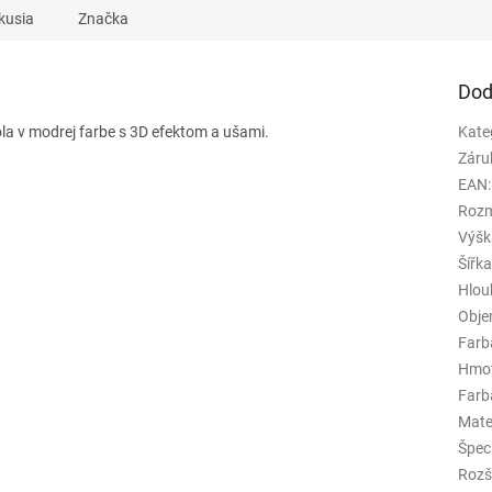
kusia
Značka
Dod
a v modrej farbe s 3D efektom a ušami.
Kate
Záru
EAN
:
Rozm
Výšk
Šířk
Hlou
Obj
Farb
Hmo
Farba
Mate
Špeci
Rozš