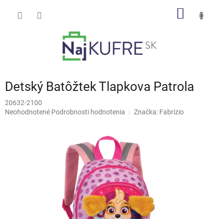
Prejsť
NÁKU
na
obsah
KOŠÍK
Detský Batôžtek Tlapkova Patrola
20632-2100
Priemerné
Neohodnotené
Podrobnosti hodnotenia
Značka:
Fabrizio
hodnotenie
produktu
je
0,0
z
5
hviezdičiek.