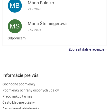
Mário Bulejko
MB
Hodnotenie obchodu je 5 z 5 hviezdičiek.
29.7.2026
Mária Šteiningerová
MŠ
Hodnotenie obchodu je 5 z 5 hviezdičiek.
27.7.2026
Odporúčam
Zobraziť ďalšie recenzie
Z
á
p
ä
Informácie pre vás
t
Obchodné podmienky
i
e
Podmienky ochrany osobných údajov
Prečo nakúpiť u nás
Často kladené otázky
Ako vykonať objednávky