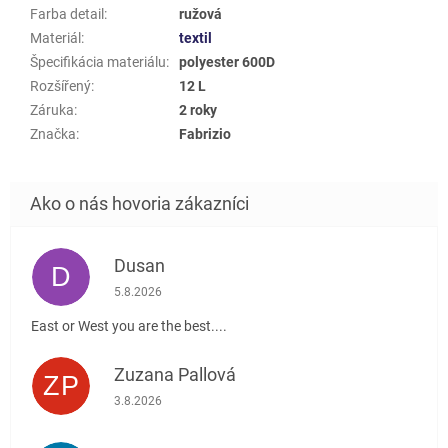
Farba detail
:
ružová
Materiál
:
textil
Špecifikácia materiálu
:
polyester 600D
Rozšířený
:
12 L
Záruka
:
2 roky
Značka
:
Fabrizio
Dusan
D
Hodnotenie obchodu je 5 z 5 hviezdičiek.
5.8.2026
East or West you are the best....
Zuzana Pallová
ZP
Hodnotenie obchodu je 5 z 5 hviezdičiek.
3.8.2026