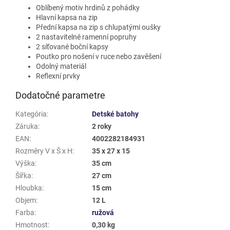
Oblíbený motiv hrdinů z pohádky
Hlavní kapsa na zip
Přední kapsa na zip s chlupatými oušky
2 nastavitelné ramenní popruhy
2 síťované boční kapsy
Poutko pro nošení v ruce nebo zavěšení
Odolný materiál
Reflexní prvky
Dodatočné parametre
Kategória
:
Detské batohy
Záruka
:
2 roky
EAN
:
4002282184931
Rozměry V x Š x H
:
35 x 27 x 15
Výška
:
35 cm
Šířka
:
27 cm
Hloubka
:
15 cm
Objem
:
12 L
Farba
:
ružová
Hmotnost
:
0,30 kg