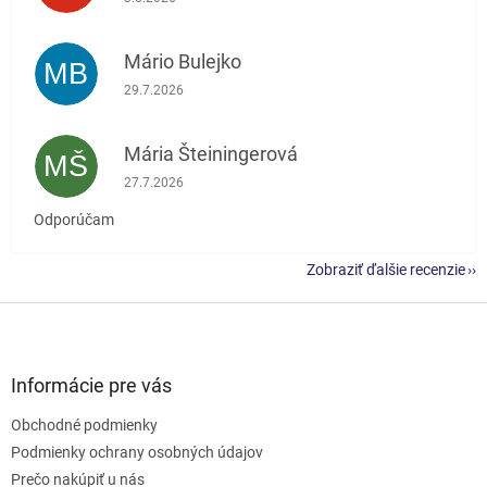
Mário Bulejko
MB
Hodnotenie obchodu je 5 z 5 hviezdičiek.
29.7.2026
Mária Šteiningerová
MŠ
Hodnotenie obchodu je 5 z 5 hviezdičiek.
27.7.2026
Odporúčam
Zobraziť ďalšie recenzie
Z
á
p
ä
Informácie pre vás
t
Obchodné podmienky
i
e
Podmienky ochrany osobných údajov
Prečo nakúpiť u nás