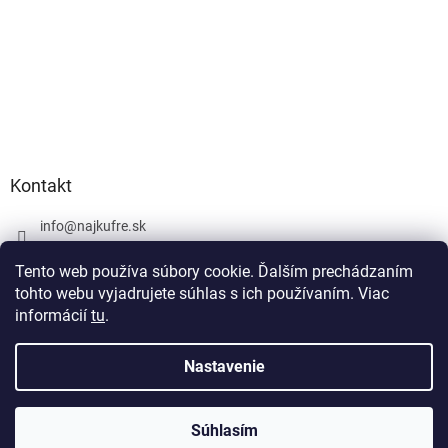
Kontakt
info
@
najkufre.sk
+420 734 212 086
Tento web používa súbory cookie. Ďalším prechádzaním
Facebook
tohto webu vyjadrujete súhlas s ich používaním. Viac
informácií
tu
.
Nastavenie
Vytvoril Shoptet
Súhlasím
Copyright 2026
najkufre.sk
. Všetky práva vyhradené.