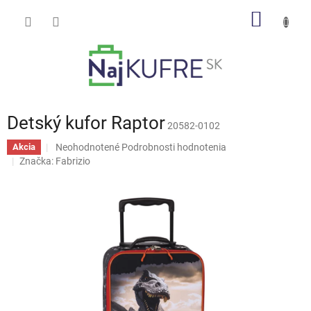
Prejsť
NÁKU
na
obsah
KOŠÍK
Detský kufor Raptor
20582-0102
Priemerné
Neohodnotené
Podrobnosti hodnotenia
Akcia
hodnotenie
Značka:
Fabrizio
produktu
je
0,0
z
5
hviezdičiek.