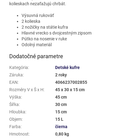
kolieskach nezaťažujú chrbát.
Výsuvná rukoväť
2 kolieska
2 nožičky na státie kufra
Hlavné vrecko s dvojcestným zipsom
Pútko na nosenie v ruke
Odolný materiál
Dodatočné parametre
Kategória
:
Detské kufre
Záruka
:
2 roky
EAN
:
4066237002855
Rozměry V x Š x H
:
45 x 30 x 15 cm
Výška
:
45 cm
Šířka
:
30 cm
Hloubka
:
15 cm
Objem
:
15 L
Farba
:
čierna
Hmotnost
:
0,80 kg