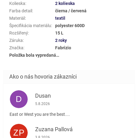
Kolieska
:
2 kolieska
Farba detail
:
čierna / červená
Materiál
:
textil
Špecifikácia materiálu
:
polyester 600D
Rozšířený
:
15 L
Záruka
:
2 roky
Značka
:
Fabrizio
Položka bola vypredaná…
Dusan
D
Hodnotenie obchodu je 5 z 5 hviezdičiek.
5.8.2026
East or West you are the best....
Zuzana Pallová
ZP
Hodnotenie obchodu je 5 z 5 hviezdičiek.
3.8.2026