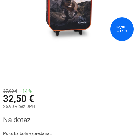
37,90 €
–14 %
37,90 €
–14 %
32,50 €
26,90 € bez DPH
Jednotková
Na dotaz
cena:
Položka bola vypredaná…