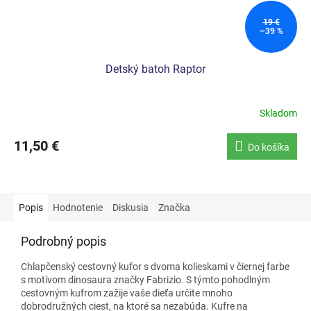
19 €
–39 %
Detský batoh Raptor
Skladom
11,50 €
Do košíka
Popis
Hodnotenie
Diskusia
Značka
Podrobný popis
Chlapčenský cestovný kufor s dvoma kolieskami v čiernej farbe
s motívom dinosaura značky Fabrizio. S týmto pohodlným
cestovným kufrom zažije vaše dieťa určite mnoho
dobrodružných ciest, na ktoré sa nezabúda. Kufre na