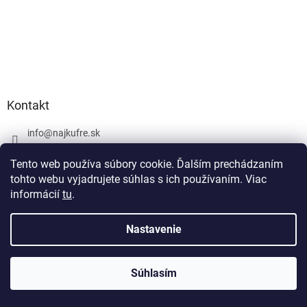
Kontakt
info
@
najkufre.sk
+420 734 212 086
Tento web používa súbory cookie. Ďalším prechádzaním
Facebook
tohto webu vyjadrujete súhlas s ich používaním. Viac
informácií
tu
.
Nastavenie
Vytvoril Shoptet
Súhlasím
Copyright 2026
najkufre.sk
. Všetky práva vyhradené.