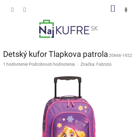
Prejsť
NÁKU
na
obsah
KOŠÍK
Detský kufor Tlapkova patrola
20666-1922
Priemerné
1 hodnotenie
Podrobnosti hodnotenia
Značka:
Fabrizio
hodnotenie
produktu
je
5,0
z
5
hviezdičiek.