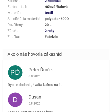
Kolieska
:
2 kolieska
Farba detail
:
růžová/fialová
Materiál
:
textil
Špecifikácia materiálu
:
polyester 600D
Rozšířený
:
20 L
Záruka
:
2 roky
Značka
:
Fabrizio
Peter Ďurčík
PĎ
Hodnotenie obchodu je 5 z 5 hviezdičiek.
8.8.2026
Rychle dodanie, kvalta kufrou na 1.
Dusan
D
Hodnotenie obchodu je 5 z 5 hviezdičiek.
5.8.2026
East or West you are the best....