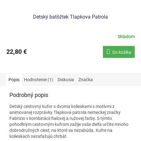
Detský batôžtek Tlapkova Patrola
Skladom
22,80 €
Do košíka
Popis
Hodnotenie (1)
Diskusia
Značka
Podrobný popis
Detský cestovný kufor s dvoma kolieskami s motívmi z
animovanej rozprávky Tlapková patrola nemeckej značky
Fabrizio v kombinácii fialovej a ružovej farby. S týmto
pohodlným cestovným kufrom zažije vaše dieťa určite mnoho
dobrodružných ciest, na ktoré sa nezabúda. Kufre na
kolieskach nezaťažujú chrbát.