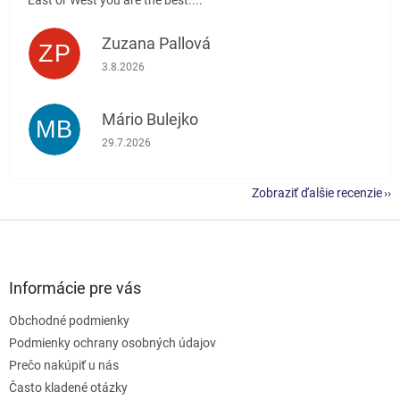
Zuzana Pallová
ZP
Hodnotenie obchodu je 5 z 5 hviezdičiek.
3.8.2026
Mário Bulejko
MB
Hodnotenie obchodu je 5 z 5 hviezdičiek.
29.7.2026
Zobraziť ďalšie recenzie
Z
á
p
ä
Informácie pre vás
t
Obchodné podmienky
i
e
Podmienky ochrany osobných údajov
Prečo nakúpiť u nás
Často kladené otázky