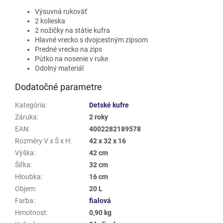
Výsuvná rukoväť
2 kolieska
2 nožičky na státie kufra
Hlavné vrecko s dvojcestným zipsom
Predné vrecko na zips
Pútko na nosenie v ruke
Odolný materiál
Dodatočné parametre
Kategória
:
Detské kufre
Záruka
:
2 roky
EAN
:
4002282189578
Rozměry V x Š x H
:
42 x 32 x 16
Výška
:
42 cm
Šířka
:
32 cm
Hloubka
:
16 cm
Objem
:
20 L
Farba
:
fialová
Hmotnost
:
0,90 kg