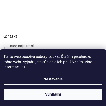
Kontakt
info
@
najkufre.sk
+420 734 212 086
Tento web používa súbory cookie. Ďalším prechádzaním
Facebook
tohto webu vyjadrujete súhlas s ich používaním. Viac
informácií
tu
.
Nastavenie
Vytvoril Shoptet
Súhlasím
Copyright 2026
najkufre.sk
. Všetky práva vyhradené.