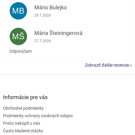
Mário Bulejko
MB
Hodnotenie obchodu je 5 z 5 hviezdičiek.
29.7.2026
Mária Šteiningerová
MŠ
Hodnotenie obchodu je 5 z 5 hviezdičiek.
27.7.2026
Odporúčam
Zobraziť ďalšie recenzie
Z
á
p
ä
Informácie pre vás
t
Obchodné podmienky
i
e
Podmienky ochrany osobných údajov
Prečo nakúpiť u nás
Často kladené otázky