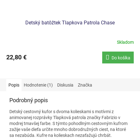
Detský batôžtek Tlapkova Patrola Chase
Skladom
22,80 €
Do košíka
Popis
Hodnotenie (1)
Diskusia
Značka
Podrobný popis
Detský cestovný kufor s dvoma kolieskami s motívmi z
animovanej rozprávky Tlapková patrola značky Fabrizio v
modrej tmavšej farbe. S týmto pohodlným cestovným kufrom
zažije vaše dieťa určite mnoho dobrodružných ciest, na ktoré
sa nezabúda. Kufre na kolieskach nezaťažujú chrbát.