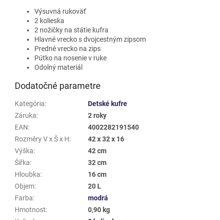
Výsuvná rukoväť
2 kolieska
2 nožičky na státie kufra
Hlavné vrecko s dvojcestným zipsom
Predné vrecko na zips
Pútko na nosenie v ruke
Odolný materiál
Dodatočné parametre
Kategória
:
Detské kufre
Záruka
:
2 roky
EAN
:
4002282191540
Rozměry V x Š x H
:
42 x 32 x 16
Výška
:
42 cm
Šířka
:
32 cm
Hloubka
:
16 cm
Objem
:
20 L
Farba
:
modrá
Hmotnost
:
0,90 kg