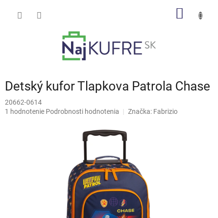
Prejsť
NÁKU
na
obsah
KOŠÍK
Detský kufor Tlapkova Patrola Chase
20662-0614
Priemerné
1 hodnotenie
Podrobnosti hodnotenia
Značka:
Fabrizio
hodnotenie
produktu
je
5,0
z
5
hviezdičiek.