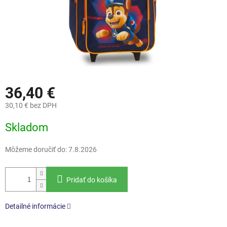
36,40 €
30,10 € bez DPH
Jednotková
Skladom
cena:
Môžeme doručiť do:
7.8.2026
Pridať do košíka
Detailné informácie