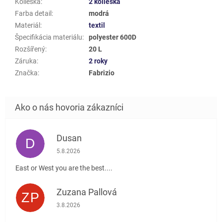
Kolieska
:
2 kolieska
Farba detail
:
modrá
Materiál
:
textil
Špecifikácia materiálu
:
polyester 600D
Rozšířený
:
20 L
Záruka
:
2 roky
Značka
:
Fabrizio
Dusan
D
Hodnotenie obchodu je 5 z 5 hviezdičiek.
5.8.2026
East or West you are the best....
Zuzana Pallová
ZP
Hodnotenie obchodu je 5 z 5 hviezdičiek.
3.8.2026