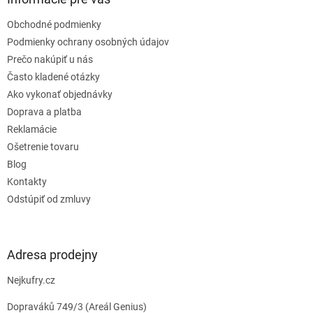
t
Obchodné podmienky
i
e
Podmienky ochrany osobných údajov
Prečo nakúpiť u nás
Často kladené otázky
Ako vykonať objednávky
Doprava a platba
Reklamácie
Ošetrenie tovaru
Blog
Kontakty
Odstúpiť od zmluvy
Adresa prodejny
Nejkufry.cz
Dopraváků 749/3 (Areál Genius)