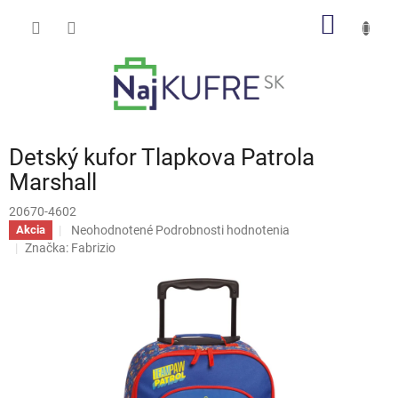
Prejsť
NÁKU
na
obsah
KOŠÍK
Detský kufor Tlapkova Patrola
Marshall
20670-4602
Priemerné
Neohodnotené
Podrobnosti hodnotenia
Akcia
hodnotenie
Značka:
Fabrizio
produktu
je
0,0
z
5
hviezdičiek.