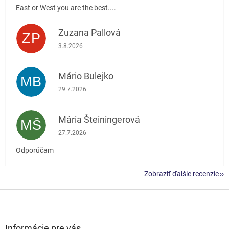
East or West you are the best....
Zuzana Pallová
ZP
Hodnotenie obchodu je 5 z 5 hviezdičiek.
3.8.2026
Mário Bulejko
MB
Hodnotenie obchodu je 5 z 5 hviezdičiek.
29.7.2026
Mária Šteiningerová
MŠ
Hodnotenie obchodu je 5 z 5 hviezdičiek.
27.7.2026
Odporúčam
Zobraziť ďalšie recenzie
Z
á
p
ä
Informácie pre vás