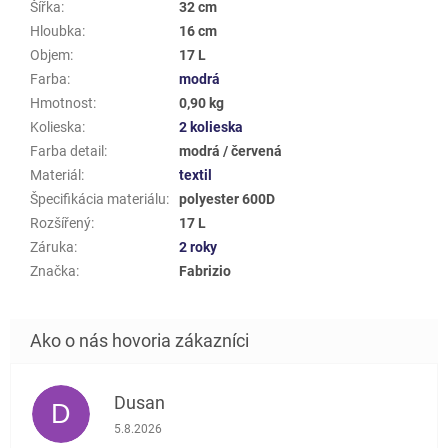
Šířka
:
32 cm
Hloubka
:
16 cm
Objem
:
17 L
Farba
:
modrá
Hmotnost
:
0,90 kg
Kolieska
:
2 kolieska
Farba detail
:
modrá / červená
Materiál
:
textil
Špecifikácia materiálu
:
polyester 600D
Rozšířený
:
17 L
Záruka
:
2 roky
Značka
:
Fabrizio
Dusan
D
Hodnotenie obchodu je 5 z 5 hviezdičiek.
5.8.2026