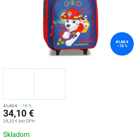
41,80 €
–18 %
41,80 €
–18 %
34,10 €
28,20 € bez DPH
Jednotková
Skladom
cena: