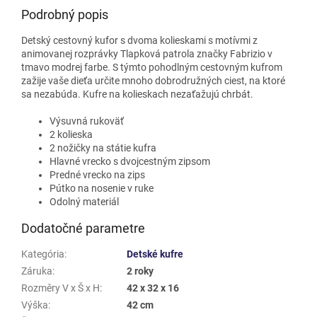
Podrobný popis
Detský cestovný kufor s dvoma kolieskami s motívmi z
animovanej rozprávky Tlapková patrola značky Fabrizio v
tmavo modrej farbe. S týmto pohodlným cestovným kufrom
zažije vaše dieťa určite mnoho dobrodružných ciest, na ktoré
sa nezabúda. Kufre na kolieskach nezaťažujú chrbát.
Výsuvná rukoväť
2 kolieska
2 nožičky na státie kufra
Hlavné vrecko s dvojcestným zipsom
Predné vrecko na zips
Pútko na nosenie v ruke
Odolný materiál
Dodatočné parametre
Kategória
:
Detské kufre
Záruka
:
2 roky
Rozměry V x Š x H
:
42 x 32 x 16
Výška
:
42 cm