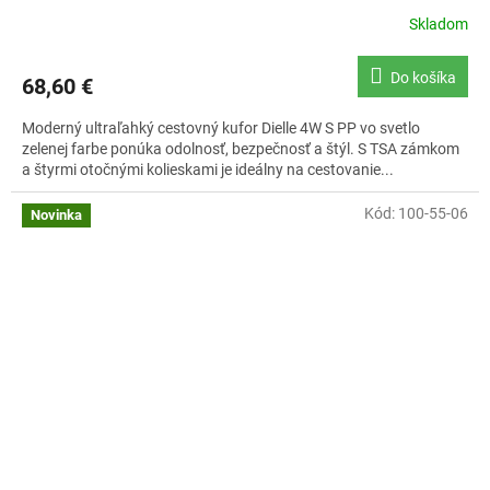
Skladom
Do košíka
68,60 €
Moderný ultraľahký cestovný kufor Dielle 4W S PP vo svetlo
zelenej farbe ponúka odolnosť, bezpečnosť a štýl. S TSA zámkom
a štyrmi otočnými kolieskami je ideálny na cestovanie...
Kód:
100-55-06
Novinka