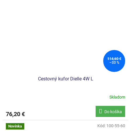
114,60 €
–33 %
Cestovný kufor Dielle 4W L
Skladom
Do košíka
76,20 €
Kód:
100-55-60
Novinka