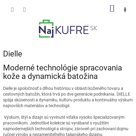
Prejsť
NÁKU
na
obsah
KOŠÍK
Dielle
Moderné technológie spracovania
kože a dynamická batožina
Dielle je spoločnosť s dlhou históriou v oblasti koženého tovaru a
cestovných batožín, ktorá trvá po dve generácie podnikania. DIELLE
spája skúsenosti a dynamiku, kultúru produktu a kontinuálny výskum
najnovších materiálov a technológií.
Výskum, štýl a dizajn sú vyvinuté vďaka vysoko špecializovaným
pracovníkom. Jednotlivé kolekcie sú vyrábané s využitím
najmodernejších technológií a strojov, zároveň pri zachovaní dojmu
ručnej výroby a nezameniteľného talianskeho dizajnu.