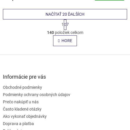
NAČÍTAŤ 20 ĎALŠÍCH
S
1
7
t
O
r
140
položiek celkom
v
á
l
HORE
n
á
k
o
d
v
Z
a
a
c
á
n
i
p
i
e
ä
e
Informácie pre vás
p
t
r
Obchodné podmienky
i
v
e
Podmienky ochrany osobných údajov
k
y
Prečo nakúpiť u nás
v
Často kladené otázky
ý
Ako vykonať objednávky
p
i
Doprava a platba
s