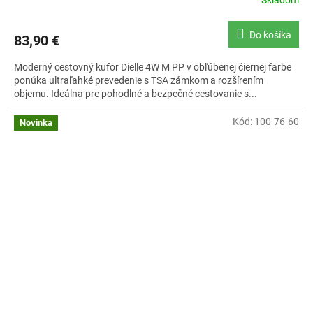
Skladom
Do košíka
83,90 €
Moderný cestovný kufor Dielle 4W M PP v obľúbenej čiernej farbe
ponúka ultraľahké prevedenie s TSA zámkom a rozšírením
objemu. Ideálna pre pohodlné a bezpečné cestovanie s...
Kód:
100-76-60
Novinka