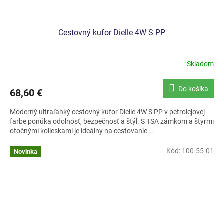
Cestovný kufor Dielle 4W S PP
Skladom
Do košíka
68,60 €
Moderný ultraľahký cestovný kufor Dielle 4W S PP v petrolejovej
farbe ponúka odolnosť, bezpečnosť a štýl. S TSA zámkom a štyrmi
otočnými kolieskami je ideálny na cestovanie...
Kód:
100-55-01
Novinka