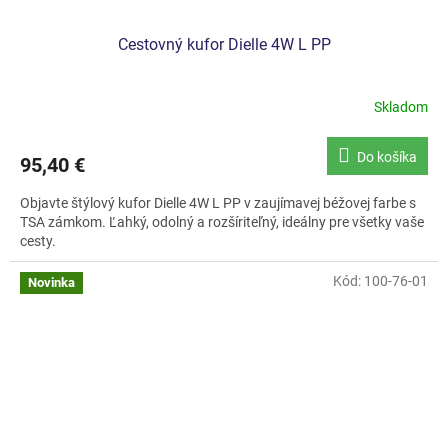
Cestovný kufor Dielle 4W L PP
Skladom
Do košíka
95,40 €
Objavte štýlový kufor Dielle 4W L PP v zaujímavej béžovej farbe s
TSA zámkom. Ľahký, odolný a rozšíriteľný, ideálny pre všetky vaše
cesty.
Kód:
100-76-01
Novinka