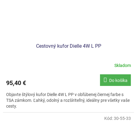
Cestovný kufor Dielle 4W L PP
Skladom
Do košíka
95,40 €
Objavte štýlový kufor Dielle 4W L PP v obľúbenej čiernej farbe s
TSA zámkom. Ľahký, odolný a rozšíriteľný, ideálny pre všetky vaše
cesty.
Kód:
30-55-33