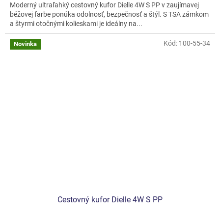
Moderný ultraľahký cestovný kufor Dielle 4W S PP v zaujímavej
béžovej farbe ponúka odolnosť, bezpečnosť a štýl. S TSA zámkom
a štyrmi otočnými kolieskami je ideálny na...
Kód:
100-55-34
Novinka
Cestovný kufor Dielle 4W S PP