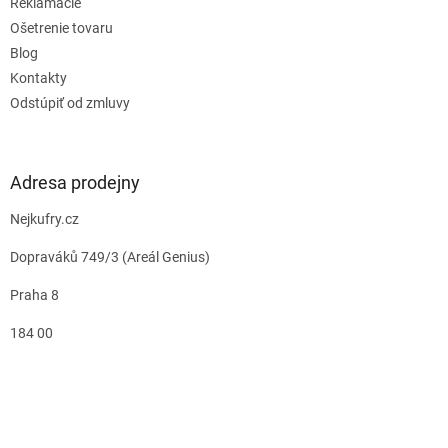
Reklamácie
u
Ošetrenie tovaru
Blog
Kontakty
Odstúpiť od zmluvy
Adresa prodejny
Nejkufry.cz
Dopraváků 749/3 (Areál Genius)
Praha 8
184 00