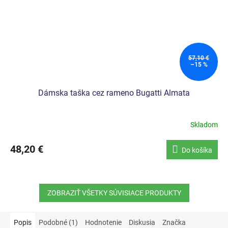
57,10 €
–15 %
Dámska taška cez rameno Bugatti Almata
Skladom
48,20 €
Do košíka
ZOBRAZIŤ VŠETKY SÚVISIACE PRODUKTY
Popis
Podobné (1)
Hodnotenie
Diskusia
Značka