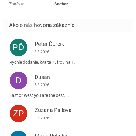
Značka
:
Sacher
Peter Ďurčík
PĎ
Hodnotenie obchodu je 5 z 5 hviezdičiek.
8.8.2026
Rychle dodanie, kvalta kufrou na 1.
Dusan
D
Hodnotenie obchodu je 5 z 5 hviezdičiek.
5.8.2026
East or West you are the best....
Zuzana Pallová
ZP
Hodnotenie obchodu je 5 z 5 hviezdičiek.
3.8.2026
Mário Bulejko