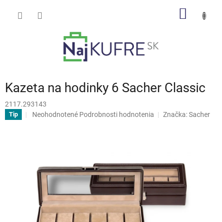
Prejsť
NÁKU
na
obsah
KOŠÍK
Kazeta na hodinky 6 Sacher Classic
2117.293143
Priemerné
Neohodnotené
Podrobnosti hodnotenia
Značka:
Sacher
Tip
hodnotenie
produktu
je
0,0
z
5
hviezdičiek.