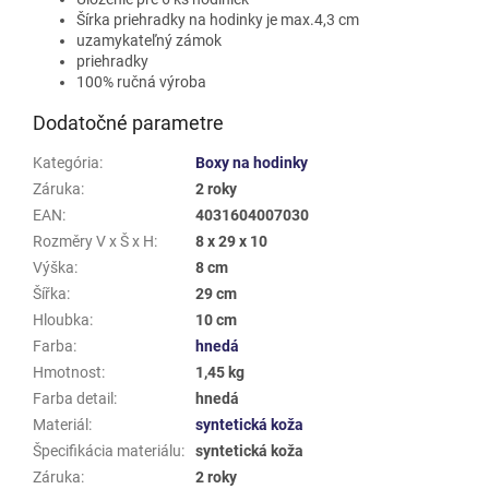
Šírka priehradky na hodinky je max.4,3 cm
uzamykateľný zámok
priehradky
100% ručná výroba
Dodatočné parametre
Kategória
:
Boxy na hodinky
Záruka
:
2 roky
EAN
:
4031604007030
Rozměry V x Š x H
:
8 x 29 x 10
Výška
:
8 cm
Šířka
:
29 cm
Hloubka
:
10 cm
Farba
:
hnedá
Hmotnost
:
1,45 kg
Farba detail
:
hnedá
Materiál
:
syntetická koža
Špecifikácia materiálu
:
syntetická koža
Záruka
:
2 roky