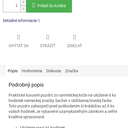
Pridať do košíka
Detailné informácie
OPÝTAŤ SA
STRÁŽIŤ
ZDIEĽAŤ
Popis
Hodnotenie
Diskusia
Značka
Podrobný popis
Praktické luxusné puzdro zo syntetickej kože na uloženie 6 ks
hodiniek nemeckej značky Sacher v obľúbenej hnedej farbe.
Toto puzdro zabezpečí pred poškodením či krádežou až 6 ks
vašich hodinek.Je vybavené uzamykateľným zámkom a veľmi
kvalitne spracované.
Uloženie pre 6 ks hodiniek