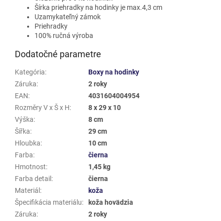
Šírka priehradky na hodinky je max.4,3 cm
Uzamykateľný zámok
Priehradky
100% ručná výroba
Dodatočné parametre
Kategória
:
Boxy na hodinky
Záruka
:
2 roky
EAN
:
4031604004954
Rozměry V x Š x H
:
8 x 29 x 10
Výška
:
8 cm
Šířka
:
29 cm
Hloubka
:
10 cm
Farba
:
čierna
Hmotnost
:
1,45 kg
Farba detail
:
čierna
Materiál
:
koža
Špecifikácia materiálu
:
koža hovädzia
Záruka
:
2 roky