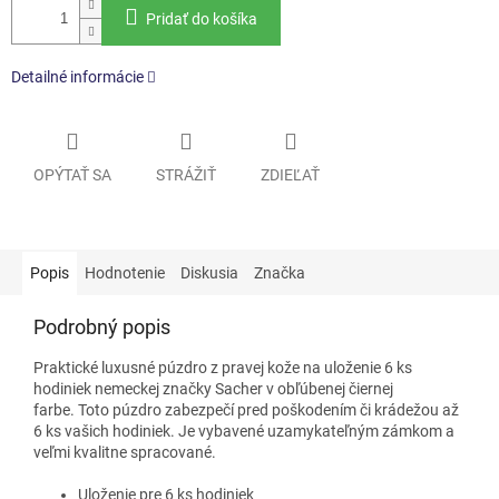
Pridať do košíka
Detailné informácie
OPÝTAŤ SA
STRÁŽIŤ
ZDIEĽAŤ
Popis
Hodnotenie
Diskusia
Značka
Podrobný popis
Praktické luxusné púzdro z pravej kože na uloženie 6 ks
hodiniek nemeckej značky Sacher v obľúbenej čiernej
farbe. Toto púzdro zabezpečí pred poškodením či krádežou až
6 ks vašich hodiniek. Je vybavené uzamykateľným zámkom a
veľmi kvalitne spracované.
Uloženie pre 6 ks hodiniek