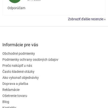
Odporúčam
Zobraziť ďalšie recenzie
Z
á
p
ä
Informácie pre vás
t
Obchodné podmienky
i
e
Podmienky ochrany osobných údajov
Prečo nakúpiť u nás
Často kladené otázky
Ako vykonať objednávky
Doprava a platba
Reklamácie
Ošetrenie tovaru
Blog
Kontakty