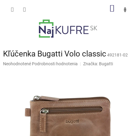
Prejsť
NÁKU
na
obsah
KOŠÍK
Kľúčenka Bugatti Volo classic
492181-02
Priemerné
Neohodnotené
Podrobnosti hodnotenia
Značka:
Bugatti
hodnotenie
produktu
je
0,0
z
5
hviezdičiek.