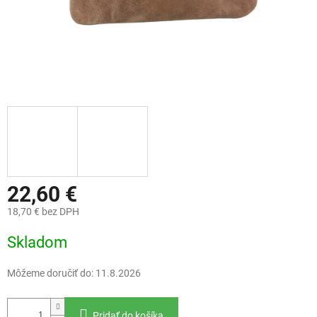
22,60 €
18,70 € bez DPH
Jednotková
Skladom
cena:
Môžeme doručiť do:
11.8.2026
Pridať do košíka