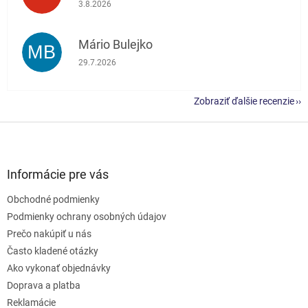
Hodnotenie obchodu je 5 z 5 hviezdičiek.
3.8.2026
Mário Bulejko
MB
Hodnotenie obchodu je 5 z 5 hviezdičiek.
29.7.2026
Zobraziť ďalšie recenzie
Z
á
p
ä
Informácie pre vás
t
Obchodné podmienky
i
e
Podmienky ochrany osobných údajov
Prečo nakúpiť u nás
Často kladené otázky
Ako vykonať objednávky
Doprava a platba
Reklamácie