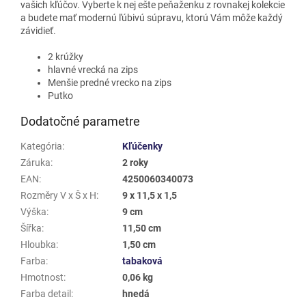
vašich kľúčov. Vyberte k nej ešte peňaženku z rovnakej kolekcie
a budete mať modernú ľúbivú súpravu, ktorú Vám môže každý
závidieť.
2 krúžky
hlavné vrecká na zips
Menšie predné vrecko na zips
Putko
Dodatočné parametre
Kategória
:
Kľúčenky
Záruka
:
2 roky
EAN
:
4250060340073
Rozměry V x Š x H
:
9 x 11,5 x 1,5
Výška
:
9 cm
Šířka
:
11,50 cm
Hloubka
:
1,50 cm
Farba
:
tabaková
Hmotnost
:
0,06 kg
Farba detail
:
hnedá