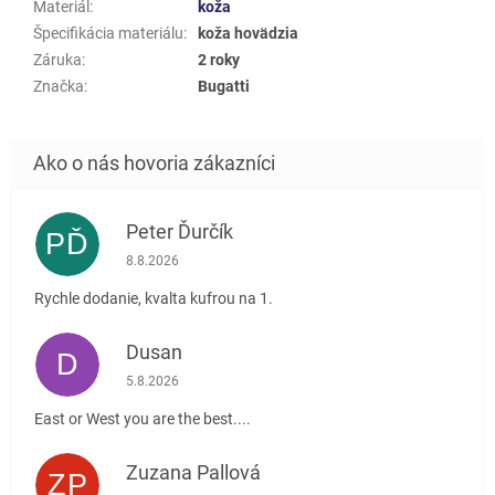
Materiál
:
koža
Špecifikácia materiálu
:
koža hovädzia
Záruka
:
2 roky
Značka
:
Bugatti
Peter Ďurčík
PĎ
Hodnotenie obchodu je 5 z 5 hviezdičiek.
8.8.2026
Rychle dodanie, kvalta kufrou na 1.
Dusan
D
Hodnotenie obchodu je 5 z 5 hviezdičiek.
5.8.2026
East or West you are the best....
Zuzana Pallová
ZP