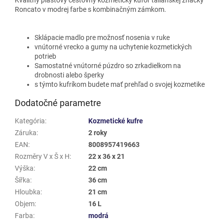
Roncato v modrej farbe s kombinačným zámkom.
Sklápacie madlo pre možnosť nosenia v ruke
vnútorné vrecko a gumy na uchytenie kozmetických
potrieb
Samostatné vnútorné púzdro so zrkadielkom na
drobnosti alebo šperky
s týmto kufríkom budete mať prehľad o svojej kozmetike
Dodatočné parametre
Kategória
:
Kozmetické kufre
Záruka
:
2 roky
EAN
:
8008957419663
Rozměry V x Š x H
:
22 x 36 x 21
Výška
:
22 cm
Šířka
:
36 cm
Hloubka
:
21 cm
Objem
:
16 L
Farba
:
modrá