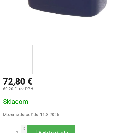
72,80 €
60,20 € bez DPH
Jednotková
Skladom
cena:
Môžeme doručiť do:
11.8.2026
Pridať do košíka