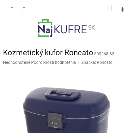
Prejsť
NÁKU
na
obsah
KOŠÍK
Kozmetický kufor Roncato
500268-83
Priemerné
Neohodnotené
Podrobnosti hodnotenia
Značka:
Roncato
hodnotenie
produktu
je
0,0
z
5
hviezdičiek.