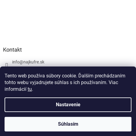
Kontakt
info
@
najkufre.sk
+420 734 212 086
Tento web používa súbory cookie. Ďalším prechádzaním
Facebook
tohto webu vyjadrujete súhlas s ich používaním. Viac
informácií
tu
.
Nastavenie
Vytvoril Shoptet
Súhlasím
Copyright 2026
najkufre.sk
. Všetky práva vyhradené.