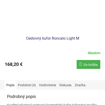
Cestovný kufor Roncato Light M
Skladom
168,20 €
Do košíka
Popis
Podobné (4)
Hodnotenie
Diskusia
Značka
Podrobný popis
Kvalitný plastový cestovný kozmetický kufor talianskej značky