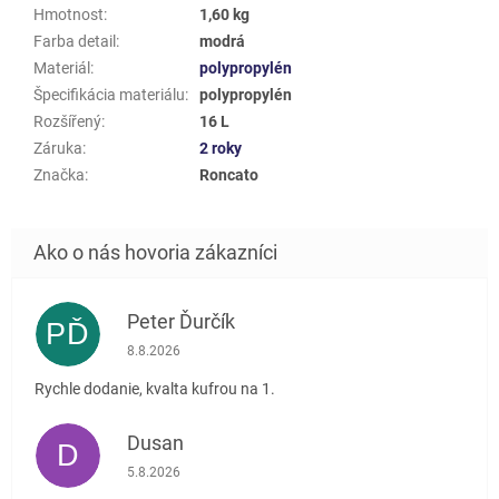
Hmotnost
:
1,60 kg
Farba detail
:
modrá
Materiál
:
polypropylén
Špecifikácia materiálu
:
polypropylén
Rozšířený
:
16 L
Záruka
:
2 roky
Značka
:
Roncato
Peter Ďurčík
PĎ
Hodnotenie obchodu je 5 z 5 hviezdičiek.
8.8.2026
Rychle dodanie, kvalta kufrou na 1.
Dusan
D
Hodnotenie obchodu je 5 z 5 hviezdičiek.
5.8.2026