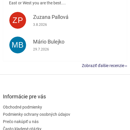
East or West you are the best....
Zuzana Pallová
ZP
Hodnotenie obchodu je 5 z 5 hviezdičiek.
3.8.2026
Mário Bulejko
MB
Hodnotenie obchodu je 5 z 5 hviezdičiek.
29.7.2026
Zobraziť ďalšie recenzie
Z
á
p
ä
Informácie pre vás
t
Obchodné podmienky
i
e
Podmienky ochrany osobných údajov
Prečo nakúpiť u nás
Často kladené otázky