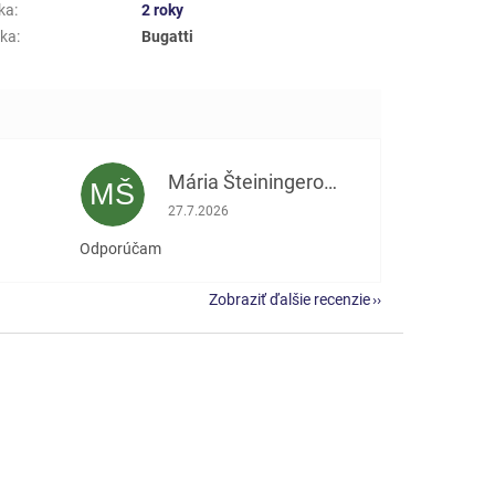
ka
:
2 roky
ka
:
Bugatti
Mária Šteiningerová
MŠ
e 5 z 5 hviezdičiek.
Hodnotenie obchodu je 5 z 5 hviezdičiek.
27.7.2026
Odporúčam
Zobraziť ďalšie recenzie