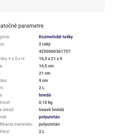
atočné parametre
gória
:
Kozmetické tašky
ka
:
2 roky
4250060361757
ěry V x Š x H
:
16,5 x 21 x 9
a
:
16,5 cm
a
:
21 cm
bka
:
9 cm
em
:
2 L
a
:
hnedá
tnost
:
0,10 kg
 detail
:
tmavě hnědá
riál
:
polyuretán
fikácia materiálu
:
polyuretán
ířený
:
2 L