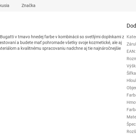
kusia
Značka
Dod
 Bugatti
v tmavo hnedej farbe v kombinácii so svetlými doplnkami
z
Kate
cestovaní a budete mať pohromade všetky svoje kozmetické, ale aj
Záru
eriálom a kvalitnému spracovaniu nadchne aj tie najnáročnejšie
EAN
:
Rozm
Výšk
Šířk
Hlou
Obj
Farb
Hmo
Farba
Mate
Špeci
Rozš