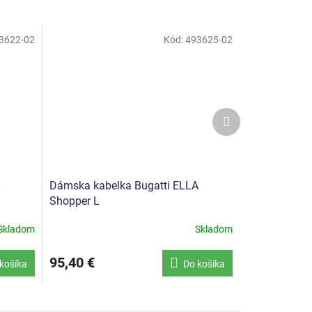
3622-02
Kód:
493625-02
Ďalší
produkt
Dámska kabelka Bugatti ELLA
Shopper L
Skladom
Skladom
95,40 €
košíka
Do košíka