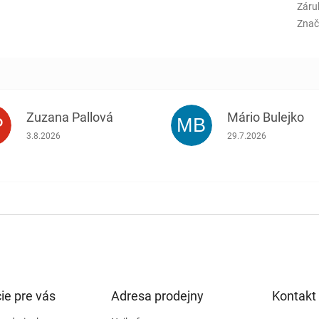
Záru
Znač
Zuzana Pallová
Mário Bulejko
P
MB
.
Hodnotenie obchodu je 5 z 5 hviezdičiek.
Hodnotenie obchodu j
3.8.2026
29.7.2026
ie pre vás
Adresa prodejny
Kontakt