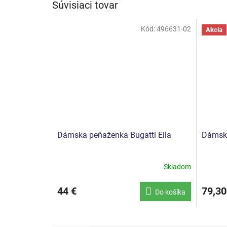
Súvisiaci tovar
Kód:
496631-02
Akcia
Dámska peňaženka Bugatti Ella
Dámska
Skladom
Priemerné
hodnotenie
produktu
44 €
79,30
Do košíka
je
5,0
z
5