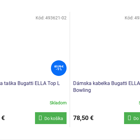
Kód:
493621-02
Kód:
49
87,70 €
–9 %
 taška Bugatti ELLA Top L
Dámska kabelka Bugatti ELLA
Bowling
Skladom
 €
78,50 €
Do košíka
Do 