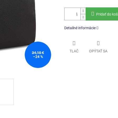
Pridať do koš
Detailné informácie
TLAČ
OPÝTAŤ SA
34,10 €
–24 %