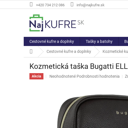
Prejsť
+420 734 212 086
info@najkufre.sk
na
obsah
Cestovné kufre a doplnky
Tašky a batohy
Bu
Domov
Cestovné kufre a doplnky
Kozmetické ku
Kozmetická taška Bugatti EL
Priemerné
Neohodnotené
Podrobnosti hodnotenia
Z
Akcia
hodnotenie
produktu
je
0,0
z
5
hviezdičiek.