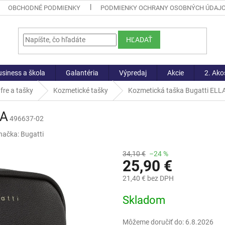
OBCHODNÉ PODMIENKY
PODMIENKY OCHRANY OSOBNÝCH ÚDAJ
HĽADAŤ
siness a škola
Galantéria
Výpredaj
Akcie
2. Ako
fre a tašky
Kozmetické tašky
Kozmetická taška Bugatti ELL
LA
496637-02
načka:
Bugatti
34,10 €
–24 %
25,90 €
21,40 € bez DPH
Jednotková
Skladom
cena:
Môžeme doručiť do:
6.8.2026