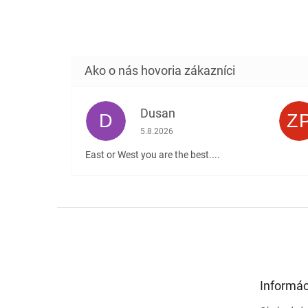
Dusan
D
Z
Hodnotenie obchodu je 5 z 5 hviezdičiek
5.8.2026
East or West you are the best....
Z
á
p
ä
t
Informác
i
e