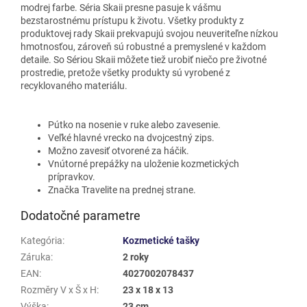
modrej farbe.
Séria Skaii presne pasuje k vášmu
bezstarostnému prístupu k životu. Všetky produkty z
produktovej rady Skaii prekvapujú svojou neuveriteľne nízkou
hmotnosťou, zároveň sú robustné a premyslené v každom
detaile. So Sériou Skaii môžete tiež urobiť niečo pre životné
prostredie, pretože všetky produkty sú vyrobené z
recyklovaného materiálu.
Pútko na nosenie v ruke alebo zavesenie.
Veľké hlavné vrecko na dvojcestný zips.
Možno zavesiť otvorené za háčik.
Vnútorné prepážky na uloženie kozmetických
prípravkov.
Značka Travelite na prednej strane.
Dodatočné parametre
Kategória
:
Kozmetické tašky
Záruka
:
2 roky
EAN
:
4027002078437
Rozměry V x Š x H
:
23 x 18 x 13
Výška
:
23 cm