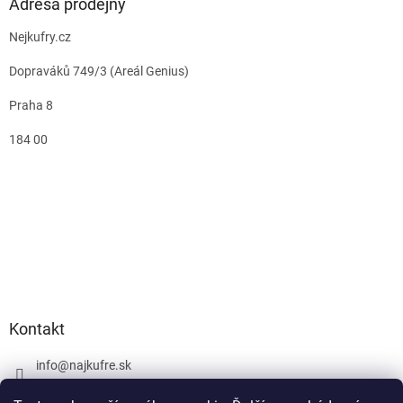
Adresa prodejny
Nejkufry.cz
Dopraváků 749/3 (Areál Genius)
Praha 8
184 00
Kontakt
info
@
najkufre.sk
+420 734 212 086