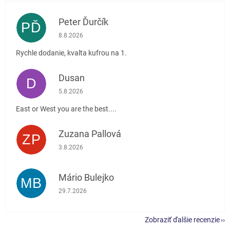
Peter Ďurčík
PĎ
Hodnotenie obchodu je 5 z 5 hviezdičiek.
8.8.2026
Rychle dodanie, kvalta kufrou na 1.
Dusan
D
Hodnotenie obchodu je 5 z 5 hviezdičiek.
5.8.2026
East or West you are the best....
Zuzana Pallová
ZP
Hodnotenie obchodu je 5 z 5 hviezdičiek.
3.8.2026
Mário Bulejko
MB
Hodnotenie obchodu je 5 z 5 hviezdičiek.
29.7.2026
Zobraziť ďalšie recenzie