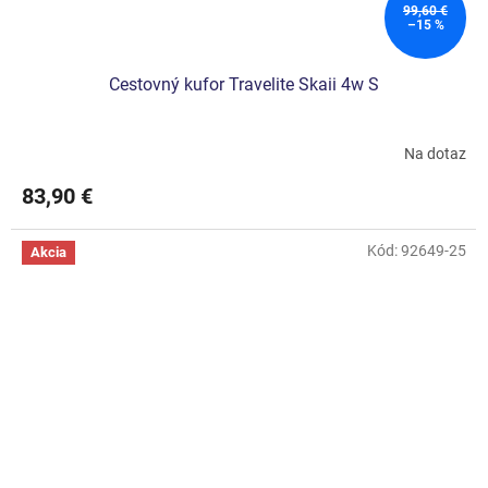
99,60 €
–15 %
Cestovný kufor Travelite Skaii 4w S
Na dotaz
Priemerné
hodnotenie
83,90 €
produktu
je
5,0
Kód:
92649-25
Akcia
z
5
hviezdičiek.