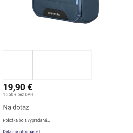
19,90 €
16,50 € bez DPH
Jednotková
Na dotaz
cena:
Položka bola vypredaná…
Detailné informácie