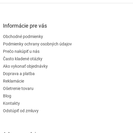
Z
á
p
ä
Informácie pre vás
t
Obchodné podmienky
i
e
Podmienky ochrany osobných údajov
Prečo nakúpiť u nás
Často kladené otázky
Ako vykonať objednávky
Doprava a platba
Reklamácie
Ošetrenie tovaru
Blog
Kontakty
Odstúpiť od zmluvy