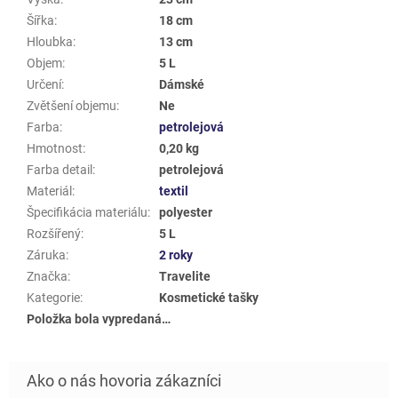
Šířka
:
18 cm
Hloubka
:
13 cm
Objem
:
5 L
Určení
:
Dámské
Zvětšení objemu
:
Ne
Farba
:
petrolejová
Hmotnost
:
0,20 kg
Farba detail
:
petrolejová
Materiál
:
textil
Špecifikácia materiálu
:
polyester
Rozšířený
:
5 L
Záruka
:
2 roky
Značka
:
Travelite
Kategorie
:
Kosmetické tašky
Položka bola vypredaná…