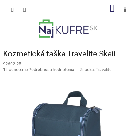
Prejsť
NÁKU
na
obsah
KOŠÍK
Kozmetická taška Travelite Skaii
92602-25
Priemerné
1 hodnotenie
Podrobnosti hodnotenia
Značka:
Travelite
hodnotenie
produktu
je
5,0
z
5
hviezdičiek.