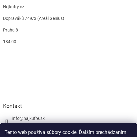
Nejkufry.cz
Dopraváků 749/3 (Areál Genius)
Praha 8
184 00
Kontakt
info
@
najkufre.sk
+420 734 212 086
Tento web používa súbory cookie. Ďalším prechádzaním
Facebook