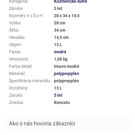
Kategória
:
Kozmetické kufre
Záruka
:
5 let
Rozměry V x Š x H
:
28 x 34 x 14,5
Výška
:
28 cm
Šířka
:
34 cm
Hloubka
:
14,5 cm
Objem
:
13 L
Farba
:
modrá
Hmotnost
:
1,00 kg
Farba detail
:
tmavo modrá
Materiál
:
polypropylén
Špecifikácia materiálu
:
polypropylén
Rozšířený
:
13 L
Záruka
:
5 let
Značka
:
Roncato