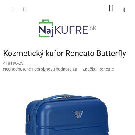
Prejsť
NÁKU
na
obsah
KOŠÍK
Kozmetický kufor Roncato Butterfly
418188-23
Priemerné
Neohodnotené
Podrobnosti hodnotenia
Značka:
Roncato
hodnotenie
produktu
je
0,0
z
5
hviezdičiek.