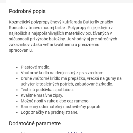
Podrobný popis
Kozmetický polypropylénový kufrík
radu Butterfly značky
Roncato v tmavo modrej farbe
. Polypropylén je jedným z
najlepších a najspoľahlivejších materiálov používaných v
súčasnosti pri výrobe batožiny. Je vhodný aj pre náročných
zákazníkov vďaka veľmi kvalitnému a precíznemu
spracovaniu.
Plastové madlo.
Vnútorné krídlo na dvojcestný zips s vreckom.
Druhé vnútorné krídlo má prepážku, vrecká na gumy na
uchytenie toaletných potrieb, zabudované zrkadlo.
Textilná podšívka s potlačou.
Kvalitné masívne zipsy.
Možné nosiť v ruke alebo cez rameno.
Ramenný odnímateľný nastaviteľný popruh.
Logo značky na prednej strane.
Dodatočné parametre