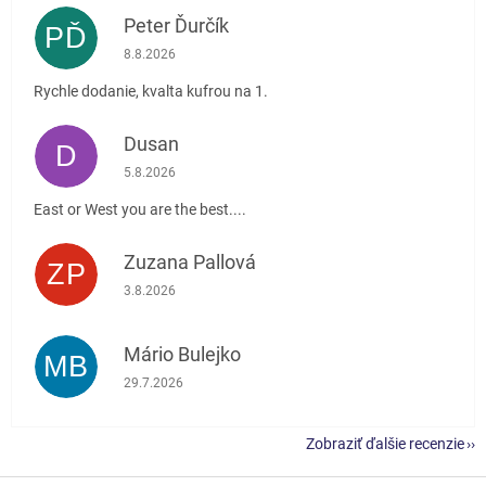
Peter Ďurčík
PĎ
Hodnotenie obchodu je 5 z 5 hviezdičiek.
8.8.2026
Rychle dodanie, kvalta kufrou na 1.
Dusan
D
Hodnotenie obchodu je 5 z 5 hviezdičiek.
5.8.2026
East or West you are the best....
Zuzana Pallová
ZP
Hodnotenie obchodu je 5 z 5 hviezdičiek.
3.8.2026
Mário Bulejko
MB
Hodnotenie obchodu je 5 z 5 hviezdičiek.
29.7.2026
Zobraziť ďalšie recenzie