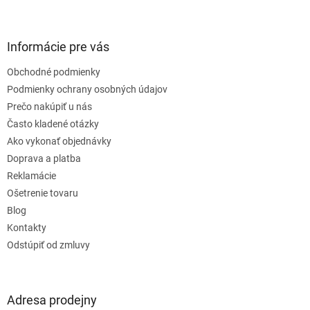
Z
á
p
ä
Informácie pre vás
t
Obchodné podmienky
i
e
Podmienky ochrany osobných údajov
Prečo nakúpiť u nás
Často kladené otázky
Ako vykonať objednávky
Doprava a platba
Reklamácie
Ošetrenie tovaru
Blog
Kontakty
Odstúpiť od zmluvy
Adresa prodejny