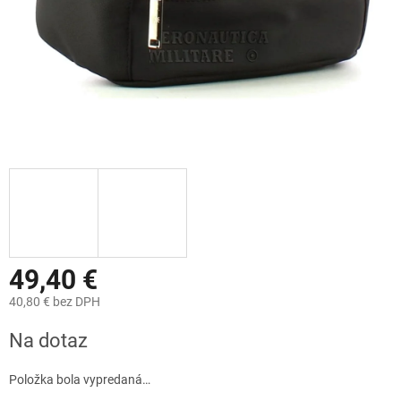
49,40 €
40,80 € bez DPH
Jednotková
Na dotaz
cena:
Položka bola vypredaná…