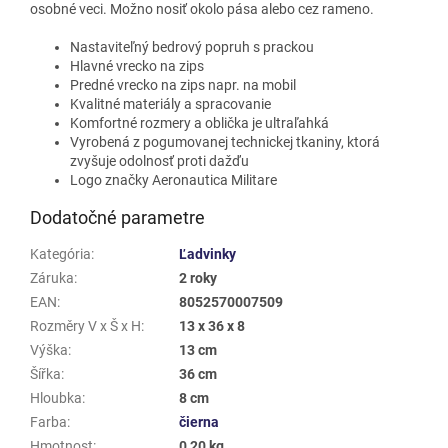
osobné veci. Možno nosiť okolo pása alebo cez rameno.
Nastaviteľný bedrový popruh s prackou
Hlavné vrecko na zips
Predné vrecko na zips napr. na mobil
Kvalitné materiály a spracovanie
Komfortné rozmery a oblička je ultraľahká
Vyrobená z pogumovanej technickej tkaniny, ktorá
zvyšuje odolnosť proti dažďu
Logo značky Aeronautica Militare
Dodatočné parametre
Kategória
:
Ľadvinky
Záruka
:
2 roky
EAN
:
8052570007509
Rozměry V x Š x H
:
13 x 36 x 8
Výška
:
13 cm
Šířka
:
36 cm
Hloubka
:
8 cm
Farba
:
čierna
Hmotnost
:
0,20 kg