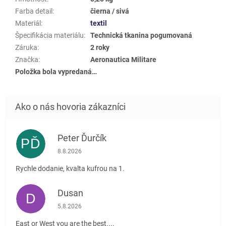
Farba detail
:
čierna / sivá
Materiál
:
textil
Špecifikácia materiálu
:
Technická tkanina pogumovaná
Záruka
:
2 roky
Značka
:
Aeronautica Militare
Položka bola vypredaná…
Peter Ďurčík
PĎ
Hodnotenie obchodu je 5 z 5 hviezdičiek.
8.8.2026
Rychle dodanie, kvalta kufrou na 1.
Dusan
D
Hodnotenie obchodu je 5 z 5 hviezdičiek.
5.8.2026
East or West you are the best....