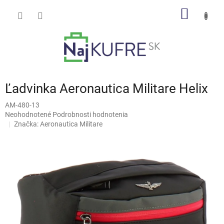
Prejsť
NÁKU
na
obsah
KOŠÍK
Ľadvinka Aeronautica Militare Helix
AM-480-13
Priemerné
Neohodnotené
Podrobnosti hodnotenia
hodnotenie
Značka:
Aeronautica Militare
produktu
je
0,0
z
5
hviezdičiek.