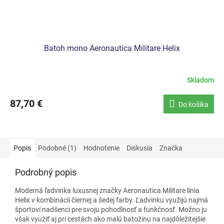
Batoh mono Aeronautica Militare Helix
Skladom
87,70 €
Do košíka
Popis
Podobné (1)
Hodnotenie
Diskusia
Značka
Podrobný popis
Moderná ľadvinka luxusnej značky Aeronautica Militare línia
Helix
v kombinácii čiernej a šedej farby.
Ľadvinku využijú najmä
športoví nadšenci pre svoju pohodlnosť a funkčnosť. Možno ju
však využiť aj pri cestách ako malú batožinu na najdôležitejšie