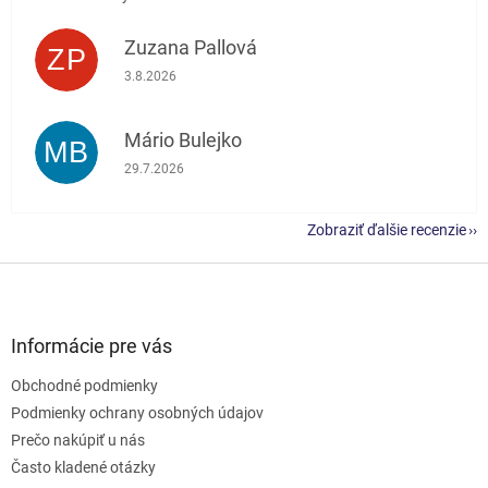
Zuzana Pallová
ZP
Hodnotenie obchodu je 5 z 5 hviezdičiek.
3.8.2026
Mário Bulejko
MB
Hodnotenie obchodu je 5 z 5 hviezdičiek.
29.7.2026
Zobraziť ďalšie recenzie
Z
á
p
ä
Informácie pre vás
t
Obchodné podmienky
i
e
Podmienky ochrany osobných údajov
Prečo nakúpiť u nás
Často kladené otázky