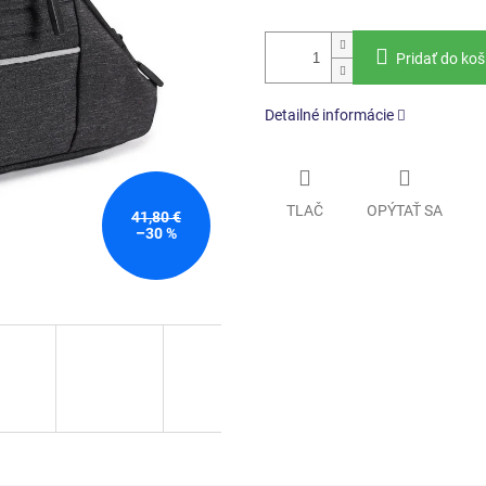
Pridať do koš
Detailné informácie
TLAČ
OPÝTAŤ SA
41,80 €
–30 %