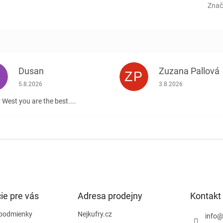
Znač
Dusan
Zuzana Pallová
ZP
.
Hodnotenie obchodu je 5 z 5 hviezdičiek.
Hodnotenie obchodu j
5.8.2026
3.8.2026
 West you are the best....
ie pre vás
Adresa prodejny
Kontakt
podmienky
Nejkufry.cz
info