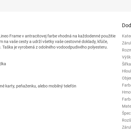
Dod
Lineo Frame v antracitovej farbe vhodná na každodenné použitie
Kate
 na vaše cesty a udrží všetky vaše cestovné doklady, kľúče,
Záru
.
Taška je vyrobená z odolného vodoodpudivého polyesteru.
Rozm
Výšk
adka
Šířk
Hlou
Obj
Farb
né karty, peňaženku, alebo mobilný telefón
Hmo
Farba
Mate
Špeci
Rozš
Záru