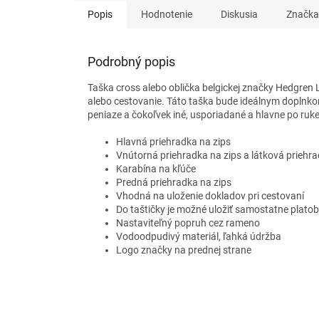
Popis
Hodnotenie
Diskusia
Značka
Podrobný popis
Taška cross alebo oblička belgickej značky Hedgren 
alebo cestovanie.
Táto taška bude ideálnym doplnkom
peniaze a čokoľvek iné, usporiadané a hlavne po ruke
Hlavná priehradka na zips
Vnútorná priehradka na zips a látková priehr
Karabína na kľúče
Predná priehradka na zips
Vhodná na uloženie dokladov pri cestovaní
Do taštičky je možné uložiť samostatne platob
Nastaviteľný popruh cez rameno
Vodoodpudivý materiál, ľahká údržba
Logo značky na prednej strane