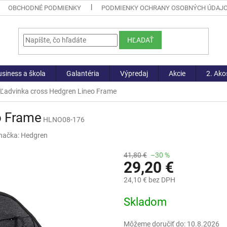
OBCHODNÉ PODMIENKY
PODMIENKY OCHRANY OSOBNÝCH ÚDAJ
HĽADAŤ
siness a škola
Galantéria
Výpredaj
Akcie
2. Ako
Ľadvinka cross Hedgren Lineo Frame
o Frame
HLNO08-176
načka:
Hedgren
41,80 €
–30 %
29,20 €
24,10 € bez DPH
Jednotková
Skladom
cena:
Môžeme doručiť do:
10.8.2026