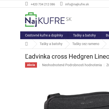
Prejsť
+420 734 212 086
info@najkufre.sk
na
obsah
Cestovné kufre a doplnky
Tašky a batohy
Bu
Domov
Tašky a batohy
Tašky cez rameno
Ľadvinka cross Hedgren Line
Priemerné
Neohodnotené
Podrobnosti hodnotenia
Z
Akcia
hodnotenie
produktu
je
0,0
z
5
hviezdičiek.