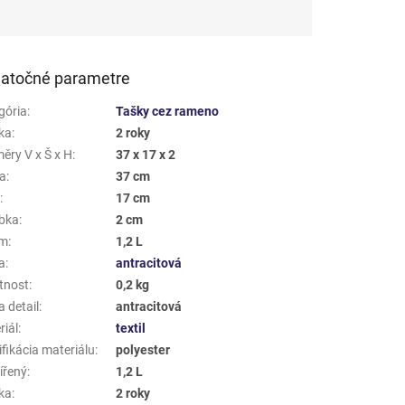
atočné parametre
gória
:
Tašky cez rameno
ka
:
2 roky
ěry V x Š x H
:
37 x 17 x 2
a
:
37 cm
a
:
17 cm
bka
:
2 cm
em
:
1,2 L
a
:
antracitová
tnost
:
0,2 kg
 detail
:
antracitová
riál
:
textil
fikácia materiálu
:
polyester
ířený
:
1,2 L
ka
:
2 roky