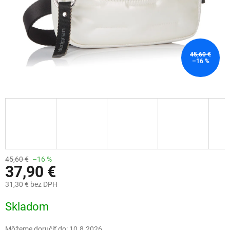
45,60 €
–16 %
45,60 €
–16 %
37,90 €
31,30 € bez DPH
Jednotková
Skladom
cena:
Môžeme doručiť do:
10.8.2026