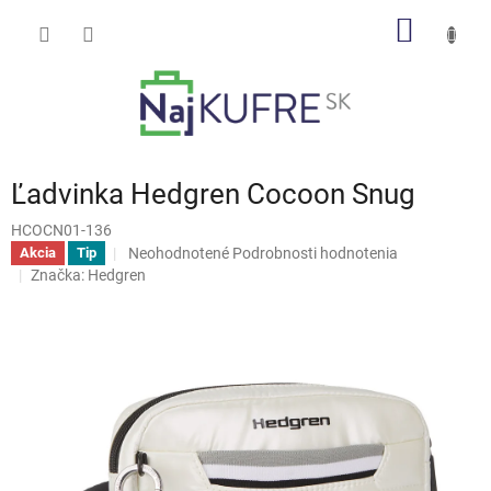
Prejsť
NÁKU
na
obsah
KOŠÍK
Ľadvinka Hedgren Cocoon Snug
HCOCN01-136
Priemerné
Neohodnotené
Podrobnosti hodnotenia
Akcia
Tip
hodnotenie
Značka:
Hedgren
produktu
je
0,0
z
5
hviezdičiek.