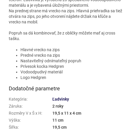
materiálu a je vybavená úložnými priestormi.
Na prednej strane má vrecko na zips. Hlavná priehradka sa tiež
otvára na zips, po jeho otvorení nájdete držiak na kľúče a
vrecko na mobil.
Popruh sa dá kombinovať, že z obličky môžete mať aj cross
tašku.
Hlavné vrecko na zips
Predné vrecko na zips
Nastaviteľný odnímateľný popruh
Prívesok kocka Hedgren
Vodoodpudivý materiál
Logo Hedgren
Dodatočné parametre
Kategória
:
Ľadvinky
Záruka
:
2 roky
Rozměry V x Š x H
:
19,5 x 11 x 4 cm
Výška
:
11 cm
Šířka
:
19,5 cm