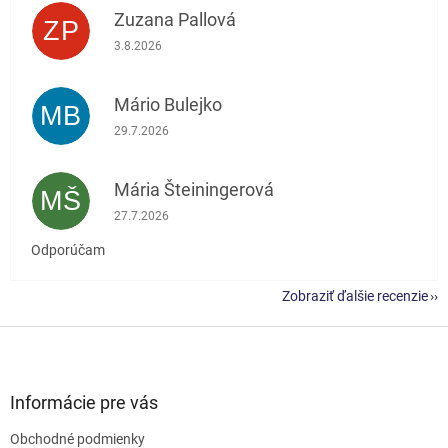
Zuzana Pallová
ZP
Hodnotenie obchodu je 5 z 5 hviezdičiek.
3.8.2026
Mário Bulejko
MB
Hodnotenie obchodu je 5 z 5 hviezdičiek.
29.7.2026
Mária Šteiningerová
MŠ
Hodnotenie obchodu je 5 z 5 hviezdičiek.
27.7.2026
Odporúčam
Zobraziť ďalšie recenzie
Z
á
p
ä
Informácie pre vás
t
Obchodné podmienky
i