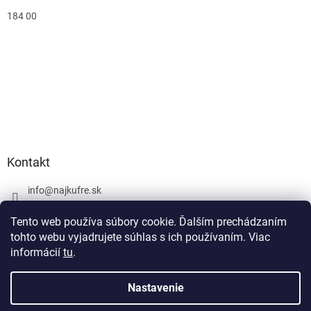
184 00
Kontakt
info
@
najkufre.sk
+420 734 212 086
Tento web používa súbory cookie. Ďalším prechádzaním
Facebook
tohto webu vyjadrujete súhlas s ich používaním. Viac
informácií
tu
.
Nastavenie
Vytvoril Shoptet