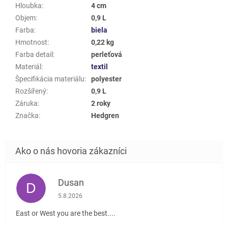
Hloubka
:
4 cm
Objem
:
0,9 L
Farba
:
biela
Hmotnost
:
0,22 kg
Farba detail
:
perleťová
Materiál
:
textil
Špecifikácia materiálu
:
polyester
Rozšířený
:
0,9 L
Záruka
:
2 roky
Značka
:
Hedgren
Dusan
D
Hodnotenie obchodu je 5 z 5 hviezdičiek.
5.8.2026
East or West you are the best....