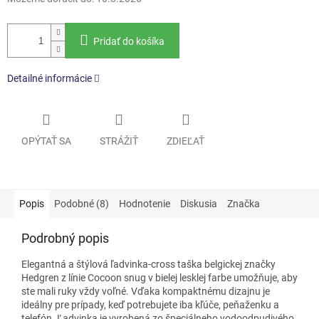
Pridať do košíka
Detailné informácie
OPÝTAŤ SA
STRÁŽIŤ
ZDIEĽAŤ
Popis
Podobné (8)
Hodnotenie
Diskusia
Značka
Podrobný popis
Elegantná a štýlová ľadvinka-cross taška belgickej značky
Hedgren z línie Cocoon snug
v bielej lesklej
farbe umožňuje, aby
ste mali ruky vždy voľné. Vďaka kompaktnému dizajnu je
ideálny pre prípady, keď potrebujete iba kľúče, peňaženku a
telefón. Ľadvinka je vyrobená zo špeciálneho vodoodpudivého