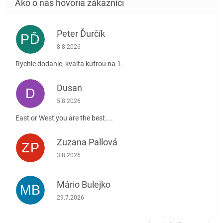
Peter Ďurčík
PĎ
Hodnotenie obchodu je 5 z 5 hviezdičiek.
8.8.2026
Rychle dodanie, kvalta kufrou na 1.
Dusan
D
Hodnotenie obchodu je 5 z 5 hviezdičiek.
5.8.2026
East or West you are the best....
Zuzana Pallová
ZP
Hodnotenie obchodu je 5 z 5 hviezdičiek.
3.8.2026
Mário Bulejko
MB
Hodnotenie obchodu je 5 z 5 hviezdičiek.
29.7.2026