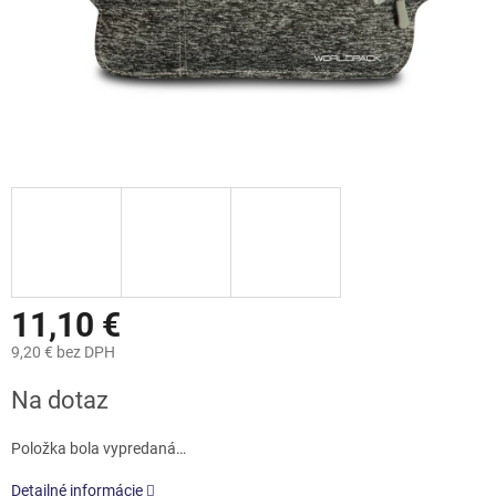
11,10 €
9,20 € bez DPH
Jednotková
Na dotaz
cena:
Položka bola vypredaná…
Detailné informácie