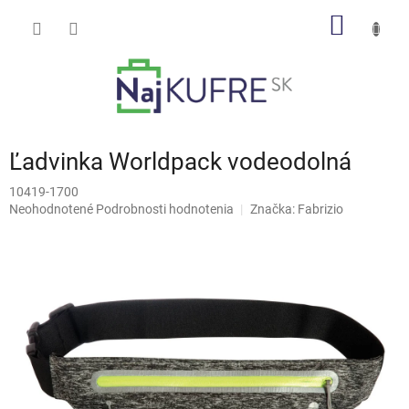
Prejsť
NÁKU
na
obsah
KOŠÍK
Ľadvinka Worldpack vodeodolná
10419-1700
Priemerné
Neohodnotené
Podrobnosti hodnotenia
Značka:
Fabrizio
hodnotenie
produktu
je
0,0
z
5
hviezdičiek.