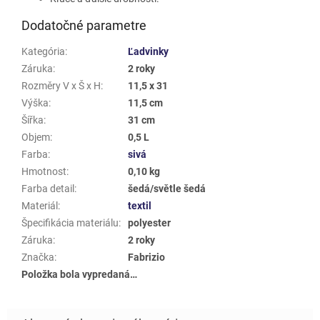
Dodatočné parametre
Kategória
:
Ľadvinky
Záruka
:
2 roky
Rozměry V x Š x H
:
11,5 x 31
Výška
:
11,5 cm
Šířka
:
31 cm
Objem
:
0,5 L
Farba
:
sivá
Hmotnost
:
0,10 kg
Farba detail
:
šedá/světle šedá
Materiál
:
textil
Špecifikácia materiálu
:
polyester
Záruka
:
2 roky
Značka
:
Fabrizio
Položka bola vypredaná…