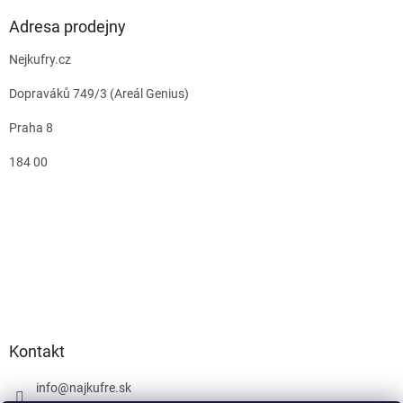
Adresa prodejny
Nejkufry.cz
Dopraváků 749/3 (Areál Genius)
Praha 8
184 00
Kontakt
info
@
najkufre.sk