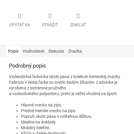
OPÝTAŤ SA
STRÁŽIŤ
ZDIEĽAŤ
Popis
Hodnotenie
Diskusia
Značka
Podrobný popis
Vodeodolná ľadvinka okolo pása z kolekcie nemeckej značky
Fabrizio v šedej farbe so svetlo šedým žíhaním. Ľadvinka je
vyrobená z extrémne pružného
a vodeodolného polyesteru, preto je veľmi vhodná na šport.
Hlavné vrecko na zips.
Predné menšie vrecko na zips.
Popruh okolo pása s voliteľnou dĺžkou.
Ideálne na doklady.
Mobilný telefón.
Kľúče a ďalšie drobnosti.