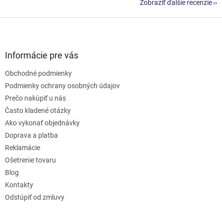
Zobraziť ďalšie recenzie
Z
á
p
ä
Informácie pre vás
t
Obchodné podmienky
i
e
Podmienky ochrany osobných údajov
Prečo nakúpiť u nás
Často kladené otázky
Ako vykonať objednávky
Doprava a platba
Reklamácie
Ošetrenie tovaru
Blog
Kontakty
Odstúpiť od zmluvy