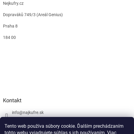
Nejkufry.cz
Dopraváků 749/3 (Areál Genius)
Praha 8
184 00
Kontakt
info
@
najkufre.sk
+420 734 212 086
Tento web používa súbory cookie. Ďalším prechádzaním
Facebook
tohto webu vyjadrujete súhlas s ich používaním. Viac