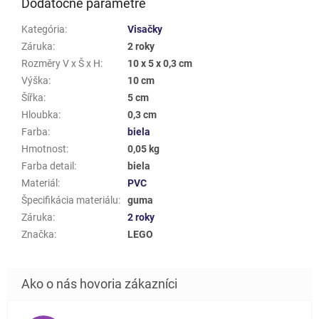
Dodatočné parametre
Kategória
:
Visačky
Záruka
:
2 roky
Rozměry V x Š x H
:
10 x 5 x 0,3 cm
Výška
:
10 cm
Šířka
:
5 cm
Hloubka
:
0,3 cm
Farba
:
biela
Hmotnost
:
0,05 kg
Farba detail
:
biela
Materiál
:
PVC
Špecifikácia materiálu
:
guma
Záruka
:
2 roky
Značka
:
LEGO