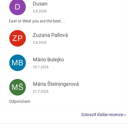
Dusan
D
Hodnotenie obchodu je 5 z 5 hviezdičiek.
5.8.2026
East or West you are the best....
Zuzana Pallová
ZP
Hodnotenie obchodu je 5 z 5 hviezdičiek.
3.8.2026
Mário Bulejko
MB
Hodnotenie obchodu je 5 z 5 hviezdičiek.
29.7.2026
Mária Šteiningerová
MŠ
Hodnotenie obchodu je 5 z 5 hviezdičiek.
27.7.2026
Odporúčam
Zobraziť ďalšie recenzie
Z