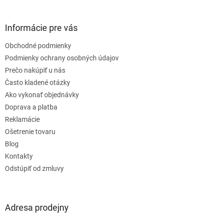
á
p
ä
Informácie pre vás
t
Obchodné podmienky
i
e
Podmienky ochrany osobných údajov
Prečo nakúpiť u nás
Často kladené otázky
Ako vykonať objednávky
Doprava a platba
Reklamácie
Ošetrenie tovaru
Blog
Kontakty
Odstúpiť od zmluvy
Adresa prodejny