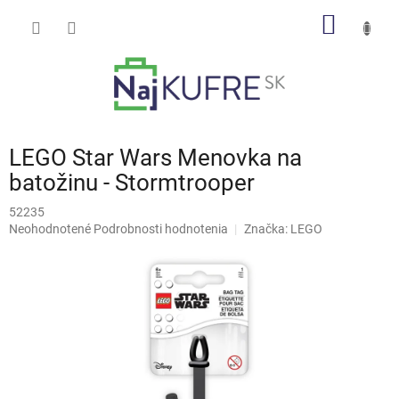
Prejsť
NÁKU
na
obsah
KOŠÍK
LEGO Star Wars Menovka na
batožinu - Stormtrooper
52235
Priemerné
Neohodnotené
Podrobnosti hodnotenia
Značka:
LEGO
hodnotenie
produktu
je
0,0
z
5
hviezdičiek.