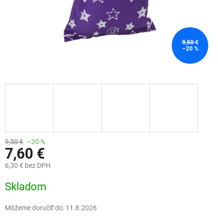
9,50 €
–20 %
9,50 €
–20 %
7,60 €
6,30 € bez DPH
Jednotková
Skladom
cena:
Môžeme doručiť do:
11.8.2026