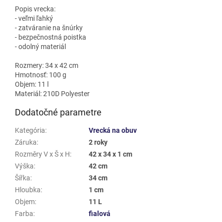
Popis vrecka:
- veľmi ľahký
- zatváranie na šnúrky
- bezpečnostná poistka
- odolný materiál
Rozmery: 34 x 42 cm
Hmotnosť: 100 g
Objem: 11 l
Materiál: 210D Polyester
Dodatočné parametre
Kategória
:
Vrecká na obuv
Záruka
:
2 roky
Rozměry V x Š x H
:
42 x 34 x 1 cm
Výška
:
42 cm
Šířka
:
34 cm
Hloubka
:
1 cm
Objem
:
11 L
Farba
:
fialová