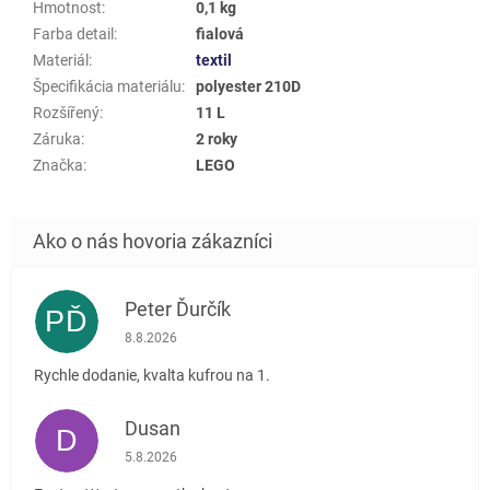
Hmotnost
:
0,1 kg
Farba detail
:
fialová
Materiál
:
textil
Špecifikácia materiálu
:
polyester 210D
Rozšířený
:
11 L
Záruka
:
2 roky
Značka
:
LEGO
Peter Ďurčík
PĎ
Hodnotenie obchodu je 5 z 5 hviezdičiek.
8.8.2026
Rychle dodanie, kvalta kufrou na 1.
Dusan
D
Hodnotenie obchodu je 5 z 5 hviezdičiek.
5.8.2026