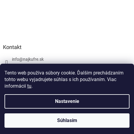
Kontakt
info
@
najkufre.sk
+420 734 212 086
Tento web používa súbory cookie. Ďalším prechádzaním
Facebook
tohto webu vyjadrujete súhlas s ich používaním. Viac
informácií
tu
.
Nastavenie
Vytvoril Shoptet
Súhlasím
Copyright 2026
najkufre.sk
. Všetky práva vyhradené.