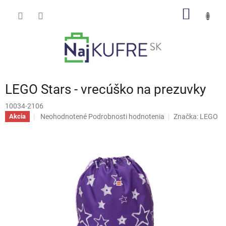
Prejsť
NÁKU
na
obsah
KOŠÍK
LEGO Stars - vrecúško na prezuvky
10034-2106
Priemerné
Neohodnotené
Podrobnosti hodnotenia
Značka:
LEGO
Akcia
hodnotenie
produktu
je
0,0
z
5
hviezdičiek.