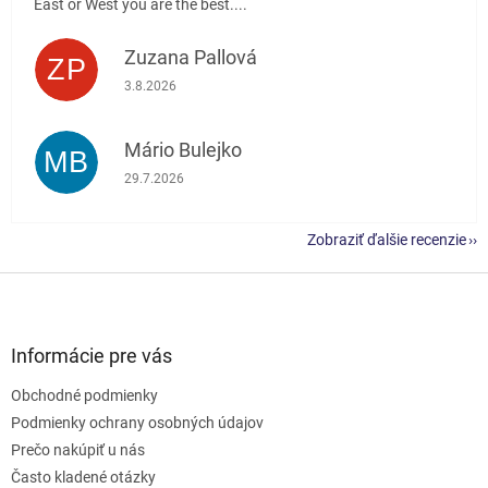
East or West you are the best....
Zuzana Pallová
ZP
Hodnotenie obchodu je 5 z 5 hviezdičiek.
3.8.2026
Mário Bulejko
MB
Hodnotenie obchodu je 5 z 5 hviezdičiek.
29.7.2026
Zobraziť ďalšie recenzie
Z
á
p
ä
Informácie pre vás
t
Obchodné podmienky
i
e
Podmienky ochrany osobných údajov
Prečo nakúpiť u nás
Často kladené otázky