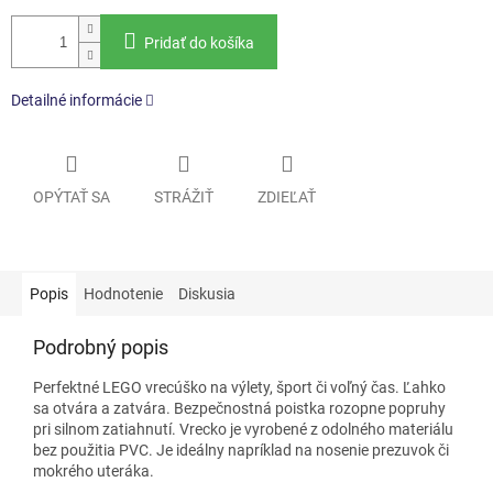
Pridať do košíka
Detailné informácie
OPÝTAŤ SA
STRÁŽIŤ
ZDIEĽAŤ
Popis
Hodnotenie
Diskusia
Podrobný popis
Perfektné LEGO vrecúško na výlety, šport či voľný čas. Ľahko
sa otvára a zatvára. Bezpečnostná poistka rozopne popruhy
pri silnom zatiahnutí. Vrecko je vyrobené z odolného materiálu
bez použitia PVC. Je ideálny napríklad na nosenie prezuvok či
mokrého uteráka.