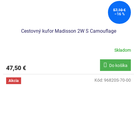
57,10 €
–16 %
Cestovný kufor Madisson 2W S Camouflage
Skladom
Do košíka
47,50 €
Kód:
96820S-70-00
Akcia