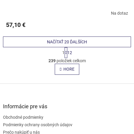
Na dotaz
57,10 €
NAČÍTAŤ 20 ĎALŠÍCH
S
1
12
t
O
r
239
položiek celkom
v
á
l
HORE
n
á
k
o
d
v
Z
a
a
c
á
n
i
p
i
e
ä
e
Informácie pre vás
p
t
r
Obchodné podmienky
i
v
e
Podmienky ochrany osobných údajov
k
y
Prečo nakúpiť u nás