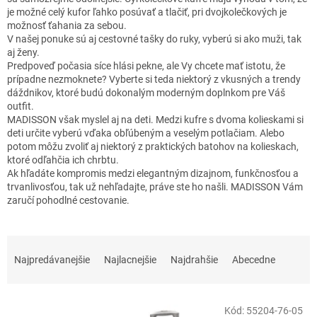
je možné celý kufor ľahko posúvať a tlačiť, pri dvojkolečkových je
možnosť ťahania za sebou.
V našej ponuke sú aj cestovné tašky do ruky, vyberú si ako muži, tak
aj ženy.
Predpoveď počasia síce hlási pekne, ale Vy chcete mať istotu, že
prípadne nezmoknete? Vyberte si teda niektorý z vkusných a trendy
dáždnikov, ktoré budú dokonalým moderným doplnkom pre Váš
outfit.
MADISSON však myslel aj na deti. Medzi kufre s dvoma kolieskami si
deti určite vyberú vďaka obľúbeným a veselým potlačiam. Alebo
potom môžu zvoliť aj niektorý z praktických batohov na kolieskach,
ktoré odľahčia ich chrbtu.
Ak hľadáte kompromis medzi elegantným dizajnom, funkčnosťou a
trvanlivosťou, tak už nehľadajte, práve ste ho našli. MADISSON Vám
zaručí pohodlné cestovanie.
R
a
Najpredávanejšie
Najlacnejšie
Najdrahšie
Abecedne
d
e
V
n
Kód:
55204-76-05