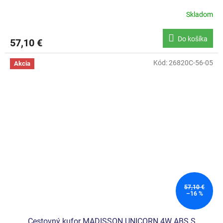
Skladom
Do košíka
57,10 €
Kód:
26820C-56-05
Akcia
57,10 €
–16 %
Cestovný kufor MADISSON UNICORN 4W ABS S