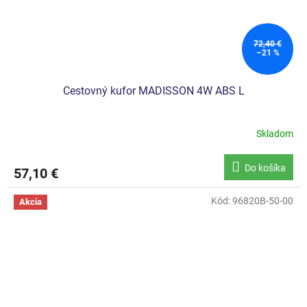
72,40 €
–21 %
Cestovný kufor MADISSON 4W ABS L
Skladom
Do košíka
57,10 €
Kód:
96820B-50-00
Akcia