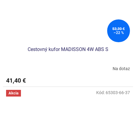
53,30 €
–22 %
Cestovný kufor MADISSON 4W ABS S
Na dotaz
Priemerné
hodnotenie
41,40 €
produktu
je
5,0
Kód:
65303-66-37
Akcia
z
5
hviezdičiek.