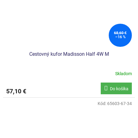
68,60 €
–16 %
Cestovný kufor Madisson Half 4W M
Skladom
Do košíka
57,10 €
Kód:
65603-67-34