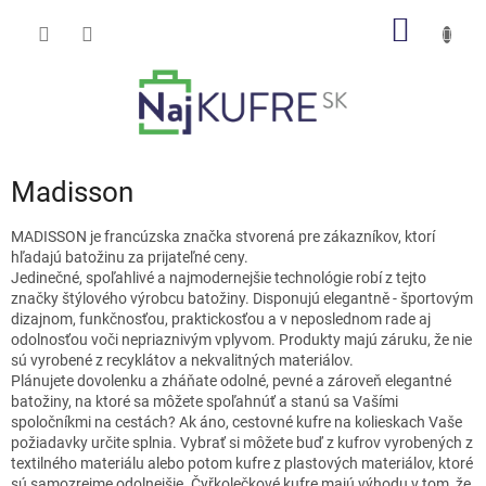
Prejsť
NÁKU
na
obsah
KOŠÍK
Madisson
MADISSON je francúzska značka stvorená pre zákazníkov, ktorí
hľadajú batožinu za prijateľné ceny.
Jedinečné, spoľahlivé a najmodernejšie technológie robí z tejto
značky štýlového výrobcu batožiny. Disponujú elegantně - športovým
dizajnom, funkčnosťou, praktickosťou a v neposlednom rade aj
odolnosťou voči nepriaznivým vplyvom. Produkty majú záruku, že nie
sú vyrobené z recyklátov a nekvalitných materiálov.
Plánujete dovolenku a zháňate odolné, pevné a zároveň elegantné
batožiny, na ktoré sa môžete spoľahnúť a stanú sa Vašími
spoločníkmi na cestách? Ak áno, cestovné kufre na kolieskach Vaše
požiadavky určite splnia. Vybrať si môžete buď z kufrov vyrobených z
textilného materiálu alebo potom kufre z plastových materiálov, ktoré
sú samozrejme odolnejšie. Čyřkolečkové kufre majú výhodu v tom, že