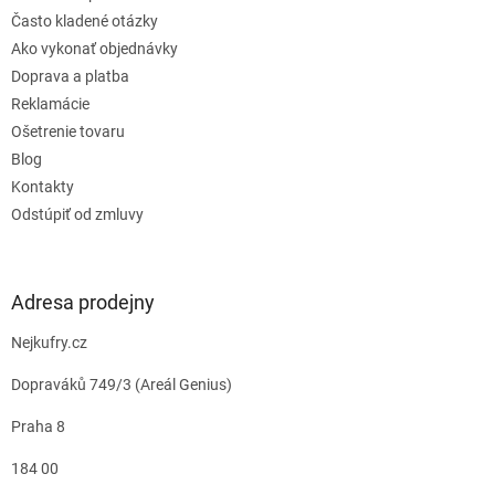
v
Často kladené otázky
ý
Ako vykonať objednávky
p
i
Doprava a platba
s
Reklamácie
u
Ošetrenie tovaru
Blog
Kontakty
Odstúpiť od zmluvy
Adresa prodejny
Nejkufry.cz
Dopraváků 749/3 (Areál Genius)
Praha 8
184 00