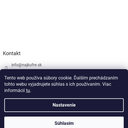
Kontakt
info
@
najkufre.sk
+420 734 212 086
Tento web používa súbory cookie. Ďalším prechádzaním
Facebook
tohto webu vyjadrujete súhlas s ich používaním. Viac
informácií
tu
.
Nastavenie
Vytvoril Shoptet
Súhlasím
Copyright 2026
najkufre.sk
. Všetky práva vyhradené.