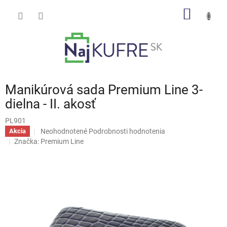
Prejsť
NÁKU
na
obsah
KOŠÍK
Manikúrová sada Premium Line 3-
dielna - II. akosť
PL901
Priemerné
Neohodnotené
Podrobnosti hodnotenia
Akcia
hodnotenie
Značka:
Premium Line
produktu
je
0,0
z
5
hviezdičiek.