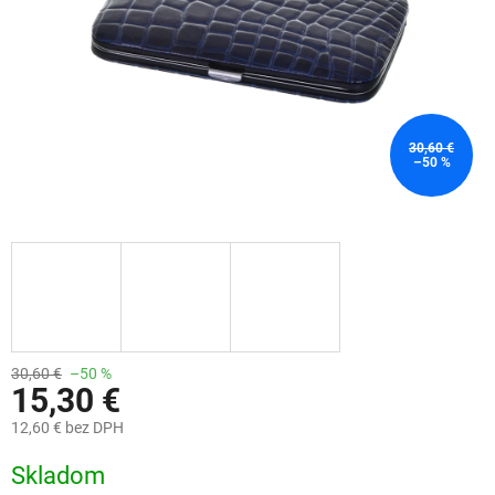
30,60 €
–50 %
30,60 €
–50 %
15,30 €
12,60 € bez DPH
Jednotková
Skladom
cena: