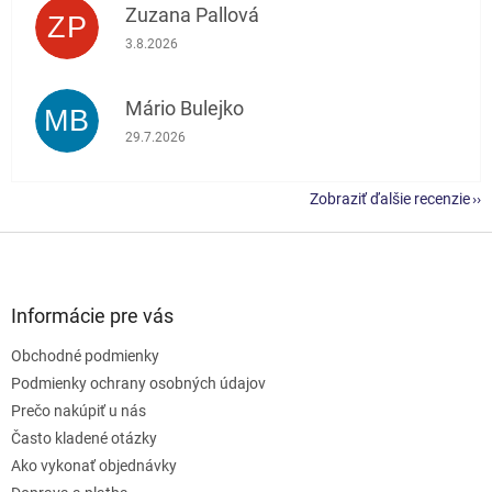
Zuzana Pallová
ZP
Hodnotenie obchodu je 5 z 5 hviezdičiek.
3.8.2026
Mário Bulejko
MB
Hodnotenie obchodu je 5 z 5 hviezdičiek.
29.7.2026
Zobraziť ďalšie recenzie
Z
á
p
ä
Informácie pre vás
t
Obchodné podmienky
i
e
Podmienky ochrany osobných údajov
Prečo nakúpiť u nás
Často kladené otázky
Ako vykonať objednávky