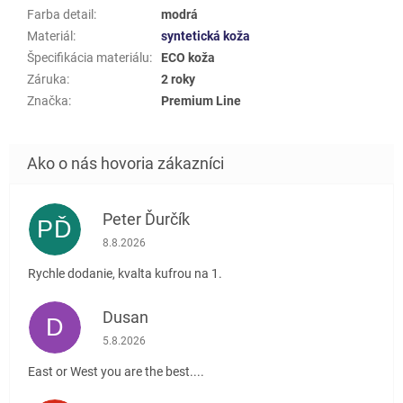
Farba detail
:
modrá
Materiál
:
syntetická koža
Špecifikácia materiálu
:
ECO koža
Záruka
:
2 roky
Značka
:
Premium Line
Peter Ďurčík
PĎ
Hodnotenie obchodu je 5 z 5 hviezdičiek.
8.8.2026
Rychle dodanie, kvalta kufrou na 1.
Dusan
D
Hodnotenie obchodu je 5 z 5 hviezdičiek.
5.8.2026
East or West you are the best....