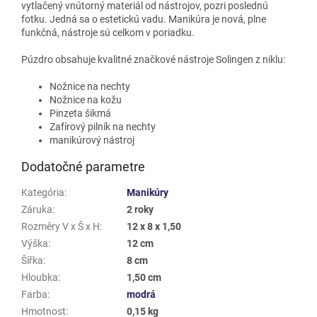
vytlačený vnútorný materiál od nástrojov, pozri poslednú
fotku. Jedná sa o estetickú vadu. Manikúra je nová, plne
funkčná, nástroje sú celkom v poriadku.
Púzdro obsahuje kvalitné značkové nástroje Solingen z niklu:
Nožnice na nechty
Nožnice na kožu
Pinzeta šikmá
Zafírový pilník na nechty
manikúrový nástroj
Dodatočné parametre
Kategória
:
Manikúry
Záruka
:
2 roky
Rozměry V x Š x H
:
12 x 8 x 1,50
Výška
:
12 cm
Šířka
:
8 cm
Hloubka
:
1,50 cm
Farba
:
modrá
Hmotnost
:
0,15 kg