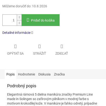
Môžeme doručiť do:
10.8.2026
Pridať do košíka
Detailné informácie
OPÝTAŤ SA
STRÁŽIŤ
ZDIEĽAŤ
Popis
Hodnotenie
Diskusia
Značka
Podrobný popis
Elegantná rámová 5 dielna manikúra značky Premium Line
made in Solingen so zafírovým pilníkom v modrej farbe s
motívom krokodílej kože. V manikúre je ľahko odretý, prípadne