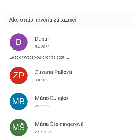
Dusan
D
Hodnotenie obchodu je 5 z 5 hviezdičiek.
5.8.2026
East or West you are the best....
Zuzana Pallová
ZP
Hodnotenie obchodu je 5 z 5 hviezdičiek.
3.8.2026
Mário Bulejko
MB
Hodnotenie obchodu je 5 z 5 hviezdičiek.
29.7.2026
Mária Šteiningerová
MŠ
Hodnotenie obchodu je 5 z 5 hviezdičiek.
27.7.2026