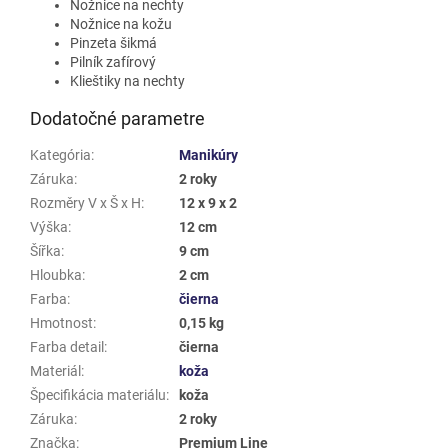
Nožnice na nechty
Nožnice na kožu
Pinzeta šikmá
Pilník zafírový
Klieštiky na nechty
Dodatočné parametre
Kategória
:
Manikúry
Záruka
:
2 roky
Rozměry V x Š x H
:
12 x 9 x 2
Výška
:
12 cm
Šířka
:
9 cm
Hloubka
:
2 cm
Farba
:
čierna
Hmotnost
:
0,15 kg
Farba detail
:
čierna
Materiál
:
koža
Špecifikácia materiálu
:
koža
Záruka
:
2 roky
Značka
:
Premium Line