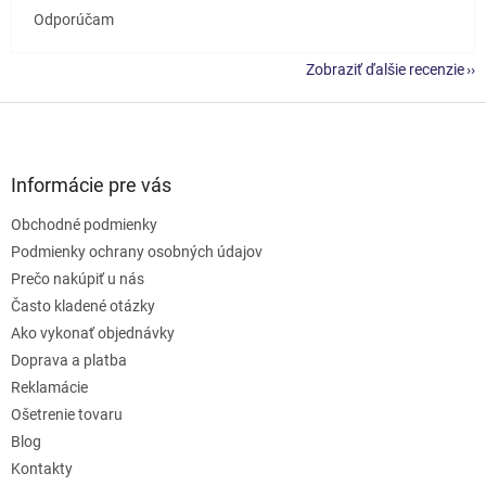
Odporúčam
Zobraziť ďalšie recenzie
Z
á
p
ä
Informácie pre vás
t
Obchodné podmienky
i
e
Podmienky ochrany osobných údajov
Prečo nakúpiť u nás
Často kladené otázky
Ako vykonať objednávky
Doprava a platba
Reklamácie
Ošetrenie tovaru
Blog
Kontakty