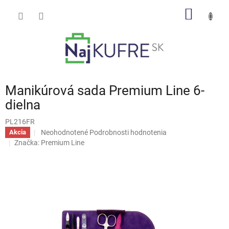
Prejsť
NÁKU
na
obsah
KOŠÍK
Manikúrová sada Premium Line 6-
dielna
PL216FR
Priemerné
Neohodnotené
Podrobnosti hodnotenia
Akcia
hodnotenie
Značka:
Premium Line
produktu
je
0,0
z
5
hviezdičiek.