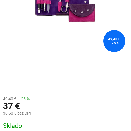
49,40 €
–25 %
49,40 €
–25 %
37 €
30,60 € bez DPH
Jednotková
Skladom
cena: