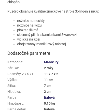
chlopňou. .
Puzdro obsahuje kvalitné značkové nástroje Solingen z niklu:
nožnice na nechty
nožnice na kožu
pinzeta šikmá
sklenený pilník s kamienkami Swarovski
vidlička na koži
obojstranný manikúrový nástroj
Dodatočné parametre
Kategória
:
Manikúry
Záruka
:
2 roky
Rozměry V x Š x H
:
11 x 7 x 2
Výška
:
11 cm
Šířka
:
7 cm
Hloubka
:
2 cm
Farba
:
fialová
Hmotnost
:
0,15 kg
Farba detail
:
fialová