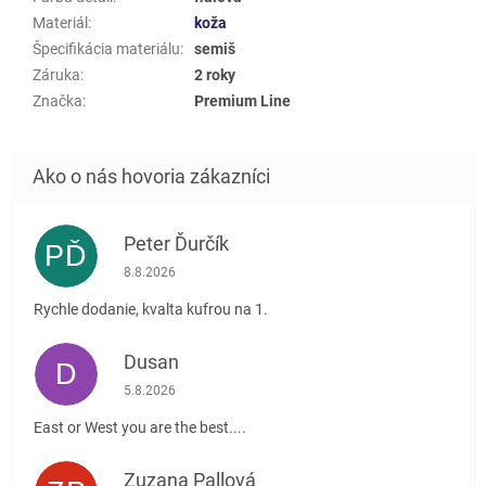
Materiál
:
koža
Špecifikácia materiálu
:
semiš
Záruka
:
2 roky
Značka
:
Premium Line
Peter Ďurčík
PĎ
Hodnotenie obchodu je 5 z 5 hviezdičiek.
8.8.2026
Rychle dodanie, kvalta kufrou na 1.
Dusan
D
Hodnotenie obchodu je 5 z 5 hviezdičiek.
5.8.2026
East or West you are the best....
Zuzana Pallová