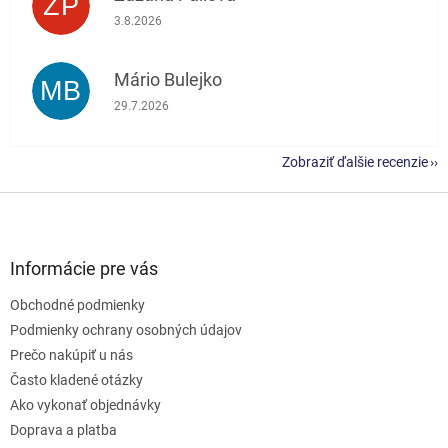
ZP
Hodnotenie obchodu je 5 z 5 hviezdičiek.
3.8.2026
Mário Bulejko
MB
Hodnotenie obchodu je 5 z 5 hviezdičiek.
29.7.2026
Zobraziť ďalšie recenzie
Z
á
p
ä
Informácie pre vás
t
Obchodné podmienky
i
e
Podmienky ochrany osobných údajov
Prečo nakúpiť u nás
Často kladené otázky
Ako vykonať objednávky
Doprava a platba