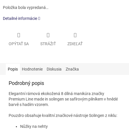
Položka bola vypredaná…
Detailné informácie
OPÝTAŤ SA
STRÁŽIŤ
ZDIEĽAŤ
Popis
Hodnotenie
Diskusia
Značka
Podrobný popis
Elegantní rámová ekokožená 8 dílná manikúra značky
Premium Line made in solingen se safírovým pilníkem v hnědé
barvě s hadím vzorem.
Pouzdro obsahuje kvalitní značkové nástroje Solingen z niklu:
Nůžky na nehty