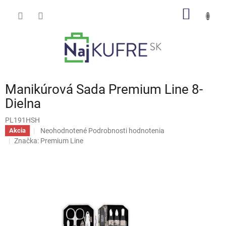
Prejsť
NÁKU
na
obsah
KOŠÍK
Manikúrová Sada Premium Line 8-
Dielna
PL191HSH
Priemerné
Neohodnotené
Podrobnosti hodnotenia
Akcia
hodnotenie
Značka:
Premium Line
produktu
je
0,0
z
5
hviezdičiek.