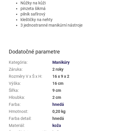
Nůžky na kůži
pinzeta šikmá
pilník safírový
kleštičky na nehty
3 jednostranné manikúrní nástroje
Dodatočné parametre
Kategória
:
Manikúry
Záruka
:
2 roky
Rozměry V x Š x H
:
16 x 9 x 2
Výška
:
16 cm
Šířka
:
9 cm
Hloubka
:
2 cm
Farba
:
hnedá
Hmotnost
:
0,20 kg
Farba detail
:
hnedá
Materiál
:
koža