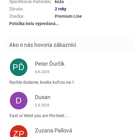
Špecifikácia materiálu
:
koža
Záruka
:
2 roky
Značka
:
Premium Line
Položka bola vypredaná…
Peter Ďurčík
PĎ
Hodnotenie obchodu je 5 z 5 hviezdičiek.
8.8.2026
Rychle dodanie, kvalta kufrou na 1.
Dusan
D
Hodnotenie obchodu je 5 z 5 hviezdičiek.
5.8.2026
East or West you are the best....
Zuzana Pallová
ZP
Hodnotenie obchodu je 5 z 5 hviezdičiek.