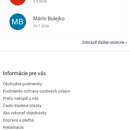
3.8.2026
Mário Bulejko
MB
Hodnotenie obchodu je 5 z 5 hviezdičiek.
29.7.2026
Zobraziť ďalšie recenzie
Z
á
p
ä
Informácie pre vás
t
Obchodné podmienky
i
e
Podmienky ochrany osobných údajov
Prečo nakúpiť u nás
Často kladené otázky
Ako vykonať objednávky
Doprava a platba
Reklamácie