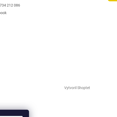
734 212 086
book
Vytvoril Shoptet