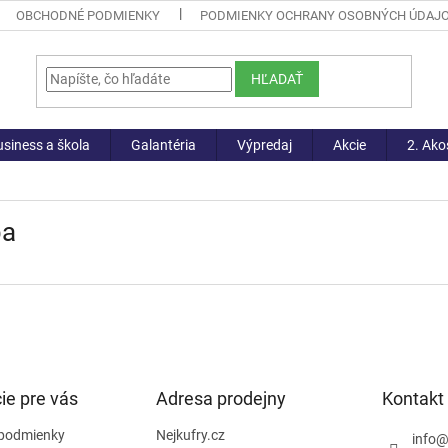
OBCHODNÉ PODMIENKY
PODMIENKY OCHRANY OSOBNÝCH ÚDAJ
HĽADAŤ
siness a škola
Galantéria
Výpredaj
Akcie
2. Ako
a
ie pre vás
Adresa prodejny
Kontakt
podmienky
Nejkufry.cz
info