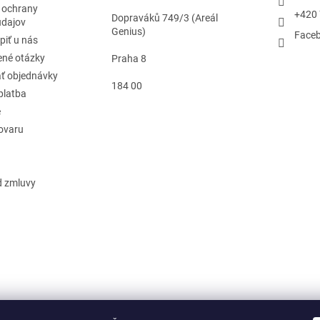
 ochrany
+420 
Dopraváků 749/3 (Areál
údajov
Genius)
Face
piť u nás
ené otázky
Praha 8
ť objednávky
184 00
platba
e
tovaru
d zmluvy