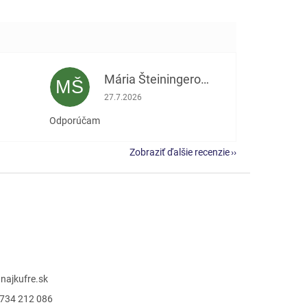
Mária Šteiningerová
MŠ
e 5 z 5 hviezdičiek.
Hodnotenie obchodu je 5 z 5 hviezdičiek.
27.7.2026
Odporúčam
Zobraziť ďalšie recenzie
@
najkufre.sk
734 212 086