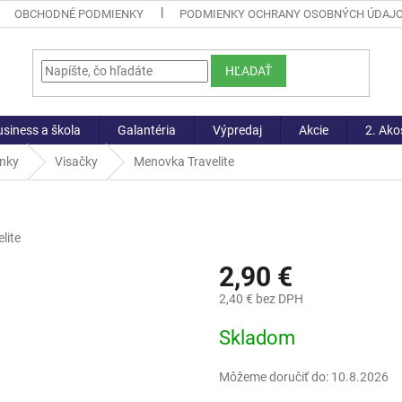
OBCHODNÉ PODMIENKY
PODMIENKY OCHRANY OSOBNÝCH ÚDAJ
HĽADAŤ
siness a škola
Galantéria
Výpredaj
Akcie
2. Ako
lnky
Visačky
Menovka Travelite
lite
2,90 €
2,40 € bez DPH
Jednotková
Skladom
cena:
Môžeme doručiť do:
10.8.2026