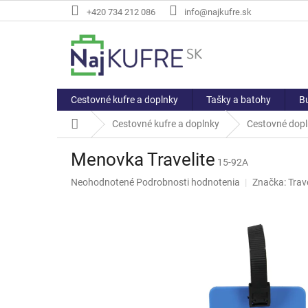
Prejsť
+420 734 212 086
info@najkufre.sk
na
obsah
Cestovné kufre a doplnky
Tašky a batohy
Bu
Domov
Cestovné kufre a doplnky
Cestovné dop
Menovka Travelite
15-92A
Priemerné
Neohodnotené
Podrobnosti hodnotenia
Značka:
Trave
hodnotenie
produktu
je
0,0
z
5
hviezdičiek.