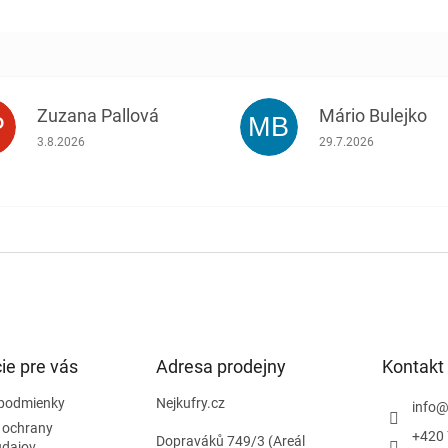
Zuzana Pallová
Mário Bulejko
P
MB
.
Hodnotenie obchodu je 5 z 5 hviezdičiek.
Hodnotenie obchodu j
3.8.2026
29.7.2026
ie pre vás
Adresa prodejny
Kontakt
podmienky
Nejkufry.cz
info
 ochrany
+420 
Dopraváků 749/3 (Areál
údajov