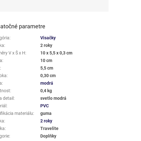
atočné parametre
gória
:
Visačky
ka
:
2 roky
ěry V x Š x H
:
10 x 5,5 x 0,3 cm
a
:
10 cm
a
:
5,5 cm
bka
:
0,30 cm
a
:
modrá
tnost
:
0,4 kg
 detail
:
svetlo modrá
riál
:
PVC
fikácia materiálu
:
guma
ka
:
2 roky
ka
:
Travelite
gorie
:
Doplňky