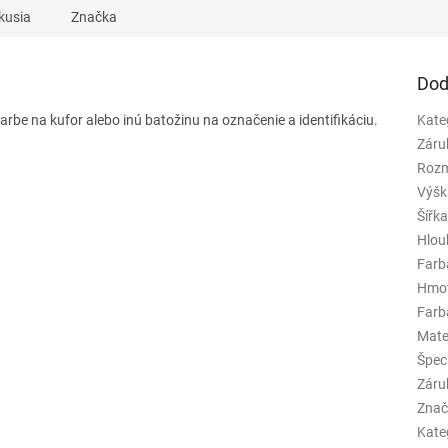
kusia
Značka
Dod
rbe na kufor alebo inú batožinu na označenie a identifikáciu.
Kate
Záru
Rozm
Výšk
Šířk
Hlou
Farb
Hmo
Farba
Mate
Špeci
Záru
Znač
Kate