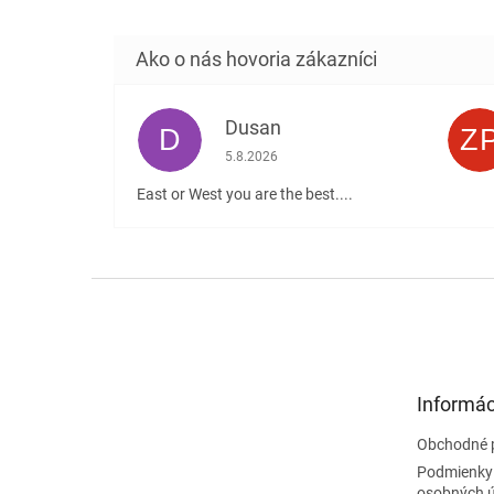
Dusan
D
Z
Hodnotenie obchodu je 5 z 5 hviezdičiek
5.8.2026
East or West you are the best....
Z
á
p
ä
t
Informác
i
e
Obchodné 
Podmienky
osobných 