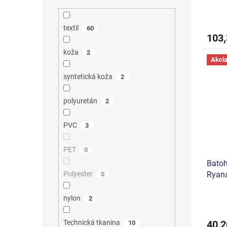
textil
60
103,
koža
2
Akci
syntetická koža
2
polyuretán
2
PVC
3
PET
0
Batoh
Ryana
Polyester
0
nylon
2
40,2
Technická tkanina
10