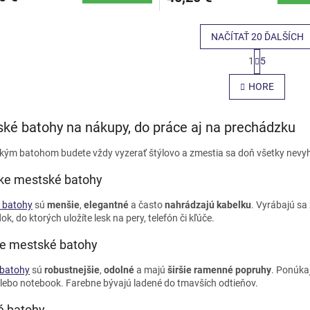
NAČÍTAŤ 20 ĎALŠÍCH
S
1
5
t
O
r
v
HORE
á
l
n
á
k
d
o
ké batohy na nákupy, do práce aj na prechádzku
a
v
c
a
kým batohom budete vždy vyzerať štýlovo a zmestia sa doň všetky nevyh
i
n
e
i
e mestské batohy
e
p
r
 batohy
sú
menšie
,
elegantné
a často
nahrádzajú kabelku
. Vyrábajú sa
v
ok, do ktorých uložíte lesk na pery, telefón či kľúče.
k
y
e mestské batohy
v
ý
 batohy
sú
robustnejšie
,
odolné
a majú
širšie ramenné popruhy
. Ponúkaj
p
lebo notebook. Farebne bývajú ladené do tmavších odtieňov.
i
s
é batohy