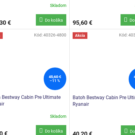
Skladom
Do košíka
Do
30 €
95,60 €
Kód:
40326-4800
Kód:
40
a
Akcia
45,60 €
–11 %
 Bestway Cabin Pre Ultimate
Batoh Bestway Cabin Pre Ult
ir
Ryanair
Skladom
Do košíka
Do
0 €
40,20 €