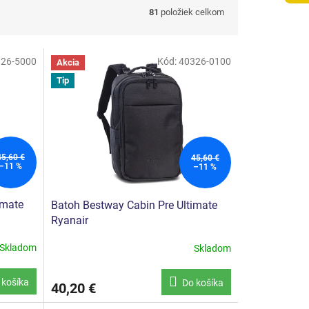
81
položiek celkom
26-5000
Kód:
40326-0100
Akcia
Tip
45,60 €
45,60 €
–11 %
–11 %
imate
Batoh Bestway Cabin Pre Ultimate
Ryanair
Skladom
Skladom
 košíka
Do košíka
40,20 €