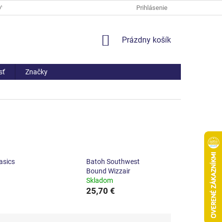
OV
PREČO NAKÚPIŤ U NÁS
ČASTO KLADENÉ OTÁZKY
Prihlásenie
AKO 
NÁKUPNÝ
Prázdny košík
KOŠÍK
sť
Značky
asics
Batoh Southwest
Bound Wizzair
Skladom
25,70 €