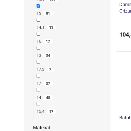
Dámsk
Orizu
15
81
14,1
13
104,
16
17
13
34
17,3
7
17
37
14
48
15,4
17
Batoh
Materiál