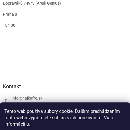
Dopraváků 749/3 (Areál Genius)
Praha 8
184 00
Kontakt
info
@
najkufre.sk
+420 734 212 086
Tento web používa súbory cookie. Ďalším prechádzaním
Facebook
tohto webu vyjadrujete súhlas s ich používaním. Viac
informácií
tu
.