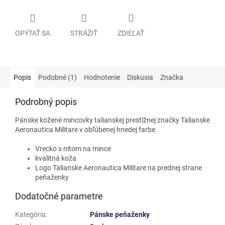
OPÝTAŤ SA
STRÁŽIŤ
ZDIEĽAŤ
Popis
Podobné (1)
Hodnotenie
Diskusia
Značka
Podrobný popis
Pánske kožené mincovky talianskej prestížnej značky Talianske
Aeronautica Militare v obľúbenej hnedej farbe.
Vrecko s nitom na mince
kvalitná koža
Logo Talianske Aeronautica Militare na prednej strane
peňaženky
Dodatočné parametre
Kategória
:
Pánske peňaženky