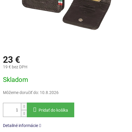
23 €
19 € bez DPH
Jednotková
Skladom
cena:
Môžeme doručiť do:
10.8.2026
Pridať do košíka
Detailné informácie