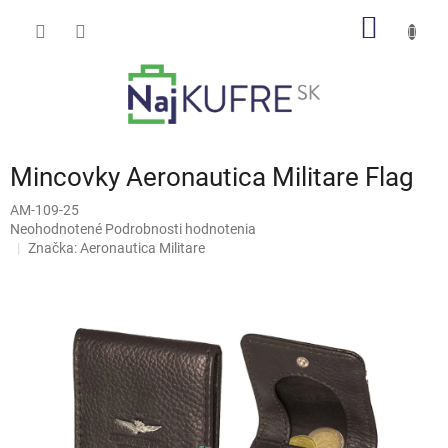
Prejsť
NÁKU
na
obsah
KOŠÍK
Mincovky Aeronautica Militare Flag
AM-109-25
Priemerné
Neohodnotené
Podrobnosti hodnotenia
hodnotenie
Značka:
Aeronautica Militare
produktu
je
0,0
z
5
hviezdičiek.