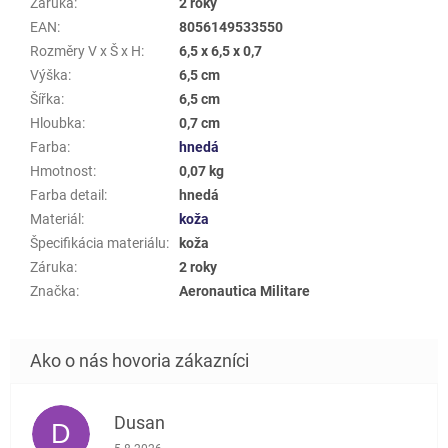
Záruka
:
2 roky
EAN
:
8056149533550
Rozměry V x Š x H
:
6,5 x 6,5 x 0,7
Výška
:
6,5 cm
Šířka
:
6,5 cm
Hloubka
:
0,7 cm
Farba
:
hnedá
Hmotnost
:
0,07 kg
Farba detail
:
hnedá
Materiál
:
koža
Špecifikácia materiálu
:
koža
Záruka
:
2 roky
Značka
:
Aeronautica Militare
Dusan
D
Hodnotenie obchodu je 5 z 5 hviezdičiek.