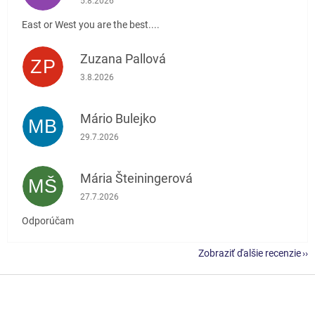
5.8.2026
East or West you are the best....
Zuzana Pallová
ZP
Hodnotenie obchodu je 5 z 5 hviezdičiek.
3.8.2026
Mário Bulejko
MB
Hodnotenie obchodu je 5 z 5 hviezdičiek.
29.7.2026
Mária Šteiningerová
MŠ
Hodnotenie obchodu je 5 z 5 hviezdičiek.
27.7.2026
Odporúčam
Zobraziť ďalšie recenzie
Z
á
p