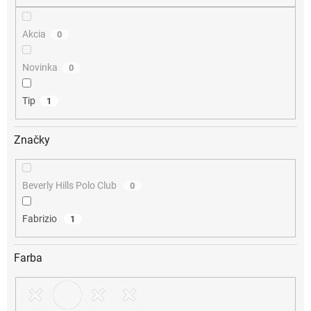
o
v
Akcia
0
Novinka
0
Tip
1
Značky
Beverly Hills Polo Club
0
Fabrizio
1
Farba