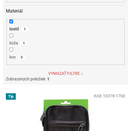
Materiál
textil
1
koža
1
kov
3
VYMAZAŤ FILTRE
Zobrazených položiek:
1
V
Kód:
10378-1700
Tip
ý
p
i
s
p