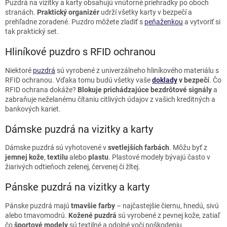
d
Puzdrá na vizitky a karty obsahujú vnútorné priehradky po oboch
a
stranách.
Praktický organizér
udrží všetky karty v bezpečí a
c
prehľadne zoradené. Puzdro môžete zladiť s
peňaženkou
a vytvoriť si
i
tak praktický set.
e
p
Hliníkové puzdro s RFID ochranou
r
v
Niektoré
puzdrá
sú vyrobené z univerzálneho hliníkového materiálu s
k
RFID ochranou. Vďaka tomu budú všetky vaše
doklady
v bezpečí
. Čo
y
RFID ochrana dokáže?
Blokuje prichádzajúce bezdrôtové signály
a
v
zabraňuje neželanému čítaniu citlivých údajov z vašich kreditných a
ý
bankových kariet.
p
i
Dámske puzdrá na vizitky a karty
s
u
Dámske puzdrá sú vyhotovené v
svetlejších farbách
. Môžu byť z
jemnej kože
,
textilu
alebo
plastu
. Plastové modely bývajú často v
žiarivých odtieňoch zelenej, červenej či žltej.
Pánske puzdrá na vizitky a karty
Pánske puzdrá majú
tmavšie farby
– najčastejšie čiernu, hnedú, sivú
alebo tmavomodrú.
Kožené puzdrá
sú vyrobené z pevnej kože, zatiaľ
čo
športové modely
sú textilné a odolné voči poškodeniu.