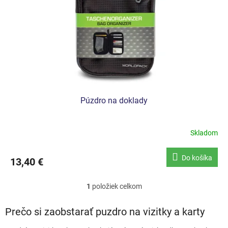
r
o
d
u
k
t
o
v
Púzdro na doklady
Skladom
Do košíka
13,40 €
1
položiek celkom
O
v
l
Prečo si zaobstarať puzdro na vizitky a karty
á