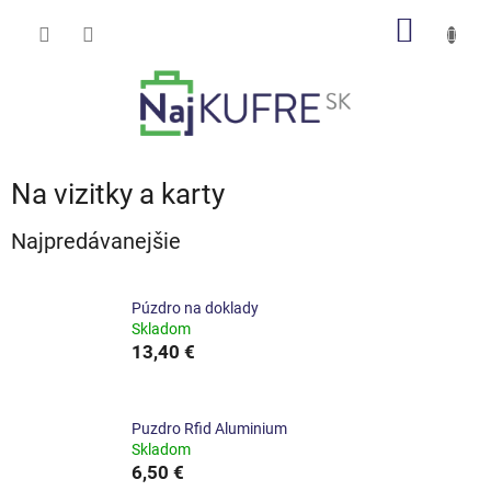
Prejsť
NÁKU
na
obsah
KOŠÍK
Na vizitky a karty
Najpredávanejšie
Púzdro na doklady
Skladom
13,40 €
Puzdro Rfid Aluminium
Skladom
6,50 €