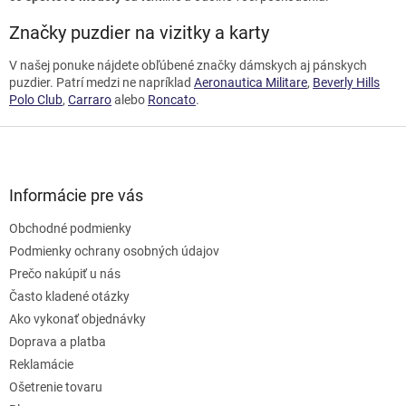
Značky puzdier na vizitky a karty
V našej ponuke nájdete obľúbené značky dámskych aj pánskych
puzdier. Patrí medzi ne napríklad
Aeronautica Militare
,
Beverly Hills
Polo Club
,
Carraro
alebo
Roncato
.
Z
á
p
ä
Informácie pre vás
t
Obchodné podmienky
i
e
Podmienky ochrany osobných údajov
Prečo nakúpiť u nás
Často kladené otázky
Ako vykonať objednávky
Doprava a platba
Reklamácie
Ošetrenie tovaru