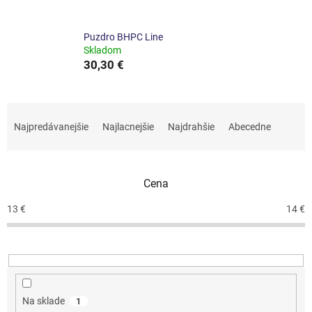
Puzdro BHPC Line
Skladom
30,30 €
R
a
Najpredávanejšie
Najlacnejšie
Najdrahšie
Abecedne
d
e
n
Cena
i
e
13
€
14
€
p
r
o
d
u
k
Na sklade
1
t