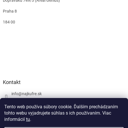
Dopraváků 749/3 (Areál Genius)
Praha 8
184 00
Kontakt
info
@
najkufre.sk
+420 734 212 086
Tento web používa súbory cookie. Ďalším prechádzaním
Facebook
tohto webu vyjadrujete súhlas s ich používaním. Viac
informácií
tu
.