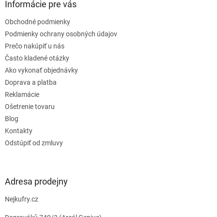
ä
Informácie pre vás
t
Obchodné podmienky
i
e
Podmienky ochrany osobných údajov
Prečo nakúpiť u nás
Často kladené otázky
Ako vykonať objednávky
Doprava a platba
Reklamácie
Ošetrenie tovaru
Blog
Kontakty
Odstúpiť od zmluvy
Adresa prodejny
Nejkufry.cz