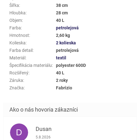
Šířka
:
38 cm
Hloubka
:
28 cm
Objem
:
40 L
Farba
:
petrolejová
Hmotnost
:
2,60 kg
Kolieska
:
2 kolieska
Farba detail
:
petrolejová
Materiál
:
textil
Špecifikácia materiálu
:
polyester 600D
Rozšířený
:
40 L
Záruka
:
2 roky
Značka
:
Fabrizio
Dusan
D
Hodnotenie obchodu je 5 z 5 hviezdičiek.
5.8.2026