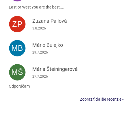
East or West you are the best....
Zuzana Pallová
ZP
Hodnotenie obchodu je 5 z 5 hviezdičiek.
3.8.2026
Mário Bulejko
MB
Hodnotenie obchodu je 5 z 5 hviezdičiek.
29.7.2026
Mária Šteiningerová
MŠ
Hodnotenie obchodu je 5 z 5 hviezdičiek.
27.7.2026
Odporúčam
Zobraziť ďalšie recenzie
Z
á
p