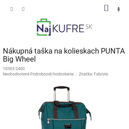
Prejsť
NÁKU
na
obsah
KOŠÍK
Nákupná taška na kolieskach PUNTA
Big Wheel
10303-2400
Priemerné
Neohodnotené
Podrobnosti hodnotenia
Značka:
Fabrizio
hodnotenie
produktu
je
0,0
z
5
hviezdičiek.