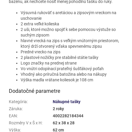
bazénu, ak nechcete nosiť menej pohodlnú tašku do ruky.
Výsuvná rukoväť s aretáciou a zipsovým vreckom na
uschovanie
2 extra veľké kolieska
2 uši, ktoré možno spojiť k sebe pomocou výstuže so
suchým zipsom
hlavné vrecká na zips s veľkým vnútorným priestorom,
ktorý drží otvorený vďaka spevnenému zipsu
Predné vrecko na zips
2 plastové nožičky pre stabilné státie tašky
Logo značky na prednej strane
Vo vnútri odopínací prateľný šušťákový poťah
Vhodný ako príručná batožina alebo na nákupy
Výška madla vrátane koliesok je 108 cm
Dodatočné parametre
Kategória
:
Nákupné tašky
Záruka
:
2 roky
EAN
:
4002282184344
Rozměry V x Š x H
:
62 x 38 x 28
Výška
:
62 cm