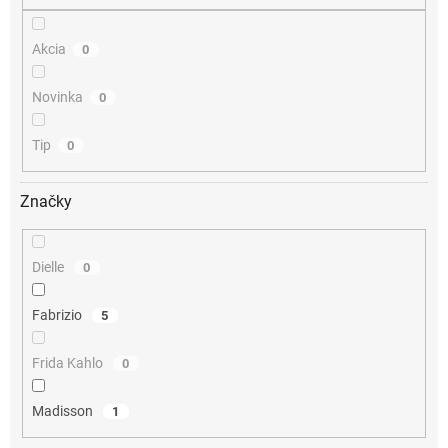
o
v
Akcia
0
Novinka
0
Tip
0
Značky
Dielle
0
Fabrizio
5
Frida Kahlo
0
Madisson
1