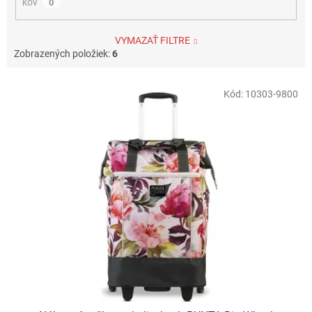
kov
0
VYMAZAŤ FILTRE
Zobrazených položiek:
6
V
Kód:
10303-9800
ý
p
i
s
p
r
o
d
u
k
t
o
v