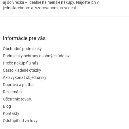
aj do vrecka – ideálne na menšie nákupy. Nájdete ich v
jednofarebnom aj vzorovanom prevedení.
Z
á
p
ä
Informácie pre vás
t
Obchodné podmienky
i
e
Podmienky ochrany osobných údajov
Prečo nakúpiť u nás
Často kladené otázky
Ako vykonať objednávky
Doprava a platba
Reklamácie
Ošetrenie tovaru
Blog
Kontakty
Odstúpiť od zmluvy