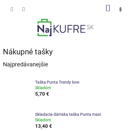
Prejsť
NÁKU
na
obsah
KOŠÍK
Nákupné tašky
Najpredávanejšie
Taška Punta Trendy love
Skladom
5,70 €
Skladacia dámska taška Punta maxi
Skladom
13,40 €