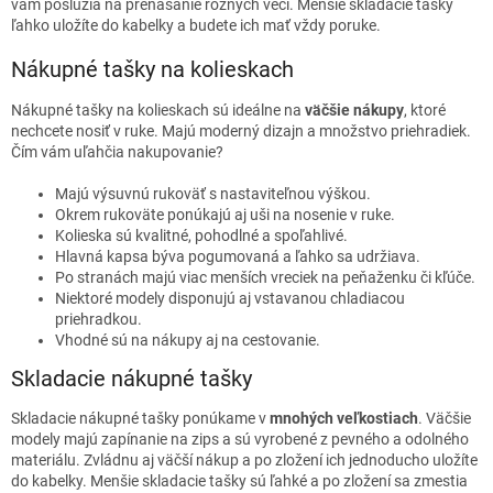
c
vám poslúžia na prenášanie rôznych vecí. Menšie skladacie tašky
i
ľahko uložíte do kabelky a budete ich mať vždy poruke.
e
p
Nákupné tašky na kolieskach
r
v
Nákupné tašky na kolieskach sú ideálne na
väčšie nákupy
, ktoré
k
nechcete nosiť v ruke. Majú moderný dizajn a množstvo priehradiek.
y
Čím vám uľahčia nakupovanie?
v
ý
Majú výsuvnú rukoväť s nastaviteľnou výškou.
p
Okrem rukoväte ponúkajú aj uši na nosenie v ruke.
i
Kolieska sú kvalitné, pohodlné a spoľahlivé.
s
Hlavná kapsa býva pogumovaná a ľahko sa udržiava.
u
Po stranách majú viac menších vreciek na peňaženku či kľúče.
Niektoré modely disponujú aj vstavanou chladiacou
priehradkou.
Vhodné sú na nákupy aj na cestovanie.
Skladacie nákupné tašky
Skladacie nákupné tašky ponúkame v
mnohých veľkostiach
. Väčšie
modely majú zapínanie na zips a sú vyrobené z pevného a odolného
materiálu. Zvládnu aj väčší nákup a po zložení ich jednoducho uložíte
do kabelky. Menšie skladacie tašky sú ľahké a po zložení sa zmestia