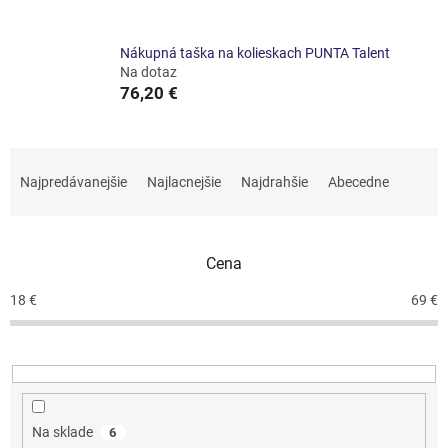
Nákupná taška na kolieskach PUNTA Talent
Na dotaz
76,20 €
R
a
Najpredávanejšie
Najlacnejšie
Najdrahšie
Abecedne
d
e
n
Cena
i
e
18
€
69
€
p
r
o
d
u
k
Na sklade
6
t