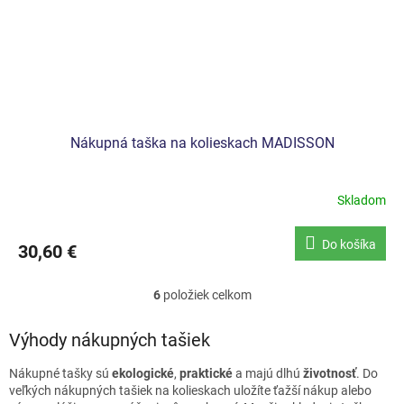
Nákupná taška na kolieskach MADISSON
Skladom
Do košíka
30,60 €
6
položiek celkom
O
v
l
Výhody nákupných tašiek
á
d
Nákupné tašky sú
ekologické
,
praktické
a majú dlhú
životnosť
. Do
a
veľkých nákupných tašiek na kolieskach uložíte ťažší nákup alebo