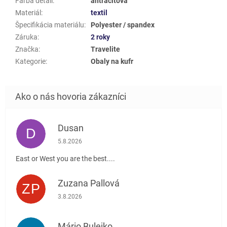
Farba detail
:
antracitová
Materiál
:
textil
Špecifikácia materiálu
:
Polyester / spandex
Záruka
:
2 roky
Značka
:
Travelite
Kategorie
:
Obaly na kufr
Dusan
D
Hodnotenie obchodu je 5 z 5 hviezdičiek.
5.8.2026
East or West you are the best....
Zuzana Pallová
ZP
Hodnotenie obchodu je 5 z 5 hviezdičiek.
3.8.2026
Mário Bulejko