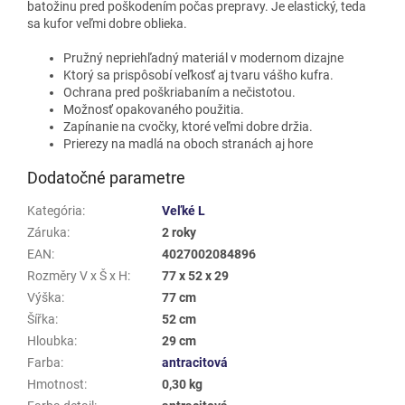
batožinu pred poškodením počas prepravy. Je elastický, teda
sa kufor veľmi dobre oblieka.
Pružný nepriehľadný materiál v modernom dizajne
Ktorý sa prispôsobí veľkosť aj tvaru vášho kufra.
Ochrana pred poškriabaním a nečistotou.
Možnosť opakovaného použitia.
Zapínanie na cvočky, ktoré veľmi dobre držia.
Prierezy na madlá na oboch stranách aj hore
Dodatočné parametre
Kategória
:
Veľké L
Záruka
:
2 roky
EAN
:
4027002084896
Rozměry V x Š x H
:
77 x 52 x 29
Výška
:
77 cm
Šířka
:
52 cm
Hloubka
:
29 cm
Farba
:
antracitová
Hmotnost
:
0,30 kg