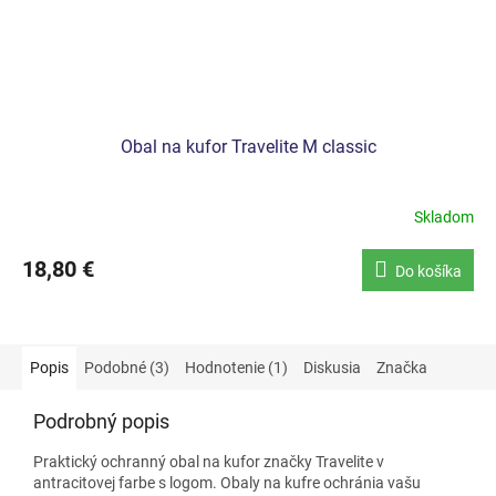
Obal na kufor Travelite M classic
Skladom
Priemerné
hodnotenie
produktu
18,80 €
Do košíka
je
4,0
z
5
hviezdičiek.
Popis
Podobné (3)
Hodnotenie (1)
Diskusia
Značka
Podrobný popis
Praktický ochranný obal na kufor značky Travelite v
antracitovej farbe s logom. Obaly na kufre ochránia vašu