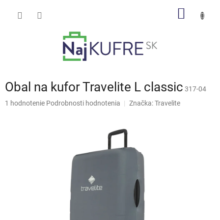
Prejsť
NÁKU
na
obsah
KOŠÍK
Obal na kufor Travelite L classic
317-04
Priemerné
1 hodnotenie
Podrobnosti hodnotenia
Značka:
Travelite
hodnotenie
produktu
je
5,0
z
5
hviezdičiek.