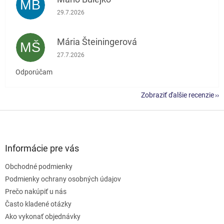
MB
Hodnotenie obchodu je 5 z 5 hviezdičiek.
29.7.2026
Mária Šteiningerová
MŠ
Hodnotenie obchodu je 5 z 5 hviezdičiek.
27.7.2026
Odporúčam
Zobraziť ďalšie recenzie
Z
á
p
ä
Informácie pre vás
t
Obchodné podmienky
i
e
Podmienky ochrany osobných údajov
Prečo nakúpiť u nás
Často kladené otázky
Ako vykonať objednávky