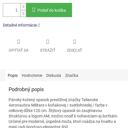
Pridať do košíka
Detailné informácie
OPÝTAŤ SA
STRÁŽIŤ
ZDIEĽAŤ
Popis
Hodnotenie
Diskusia
Značka
Podrobný popis
Pánsky kožený opasok
prestížnej značky Talianske
Aeronautica Militare
v koňakovej / svetlohnedej / farbe v
celkovej dĺžke 120 cm. Štýlový opasok so zaujímavou
štruktúrou a logom AM, možno nosiť k nohaviciam aj šortkám.
Určené pre moderné, úspešné muža, ktorí vsádza na kvalitu a
majú radi športovo-elegantný štýl.