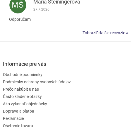
Mária Šteiningerová
MŠ
Hodnotenie obchodu je 5 z 5 hviezdičiek.
27.7.2026
Odporúčam
Zobraziť ďalšie recenzie
Z
á
p
ä
Informácie pre vás
t
Obchodné podmienky
i
e
Podmienky ochrany osobných údajov
Prečo nakúpiť u nás
Často kladené otázky
Ako vykonať objednávky
Doprava a platba
Reklamácie
Ošetrenie tovaru