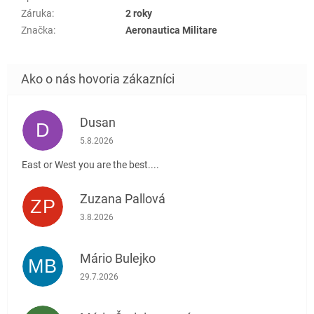
Záruka
:
2 roky
Značka
:
Aeronautica Militare
Dusan
D
Hodnotenie obchodu je 5 z 5 hviezdičiek.
5.8.2026
East or West you are the best....
Zuzana Pallová
ZP
Hodnotenie obchodu je 5 z 5 hviezdičiek.
3.8.2026
Mário Bulejko
MB
Hodnotenie obchodu je 5 z 5 hviezdičiek.
29.7.2026