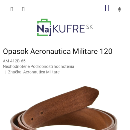
Prejsť
NÁKU
na
obsah
KOŠÍK
Opasok Aeronautica Militare 120
AM-412B-65
Priemerné
Neohodnotené
Podrobnosti hodnotenia
hodnotenie
Značka:
Aeronautica Militare
produktu
je
0,0
z
5
hviezdičiek.