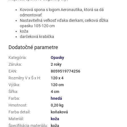
Kovová spona s logom Aeronautika, ktorá sa dá
odmontovať
Nastaviteľná veľkosť vďaka dierkam, celková dĺžka
opasku 105-120 cm
koža
darčeková krabička
Dodatočné parametre
Kategória
:
Opasky
Záruka
:
2 roky
EAN
:
8059519774256
Rozměry V x Š x H
:
120 x 4
Výška
:
120 cm
Šířka
:
4 cm
Farba
:
hnedá
Hmotnost
:
0,20 kg
Farba detail
:
koňaková
Materiál
:
koža
Špecifikácia materiálu
:
koža