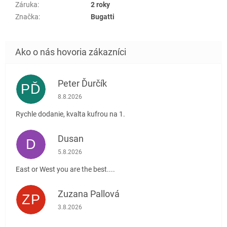
Záruka
:
2 roky
Značka
:
Bugatti
Peter Ďurčík
PĎ
Hodnotenie obchodu je 5 z 5 hviezdičiek.
8.8.2026
Rychle dodanie, kvalta kufrou na 1.
Dusan
D
Hodnotenie obchodu je 5 z 5 hviezdičiek.
5.8.2026
East or West you are the best....
Zuzana Pallová
ZP
Hodnotenie obchodu je 5 z 5 hviezdičiek.
3.8.2026