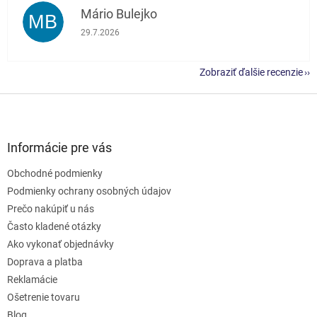
Mário Bulejko
MB
Hodnotenie obchodu je 5 z 5 hviezdičiek.
29.7.2026
Zobraziť ďalšie recenzie
Z
á
p
ä
Informácie pre vás
t
Obchodné podmienky
i
e
Podmienky ochrany osobných údajov
Prečo nakúpiť u nás
Často kladené otázky
Ako vykonať objednávky
Doprava a platba
Reklamácie
Ošetrenie tovaru
Blog