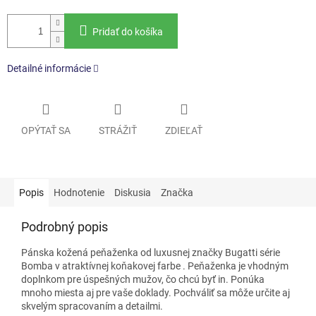
Pridať do košíka
Detailné informácie
OPÝTAŤ SA
STRÁŽIŤ
ZDIEĽAŤ
Popis
Hodnotenie
Diskusia
Značka
Podrobný popis
Pánska kožená peňaženka od luxusnej značky Bugatti série
Bomba
v atraktívnej koňakovej farbe
. Peňaženka je vhodným
doplnkom pre úspešných mužov, čo chcú byť in. Ponúka
mnoho miesta aj pre vaše doklady. Pochváliť sa môže určite aj
skvelým spracovaním a detailmi.