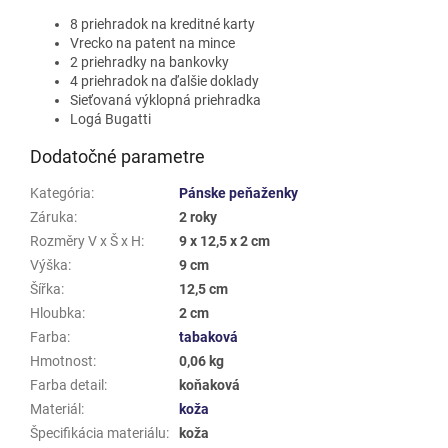
8 priehradok na kreditné karty
Vrecko na patent na mince
2 priehradky na bankovky
4 priehradok na ďalšie doklady
Sieťovaná výklopná priehradka
Logá Bugatti
Dodatočné parametre
Kategória
:
Pánske peňaženky
Záruka
:
2 roky
Rozměry V x Š x H
:
9 x 12,5 x 2 cm
Výška
:
9 cm
Šířka
:
12,5 cm
Hloubka
:
2 cm
Farba
:
tabaková
Hmotnost
:
0,06 kg
Farba detail
:
koňaková
Materiál
:
koža
Špecifikácia materiálu
:
koža