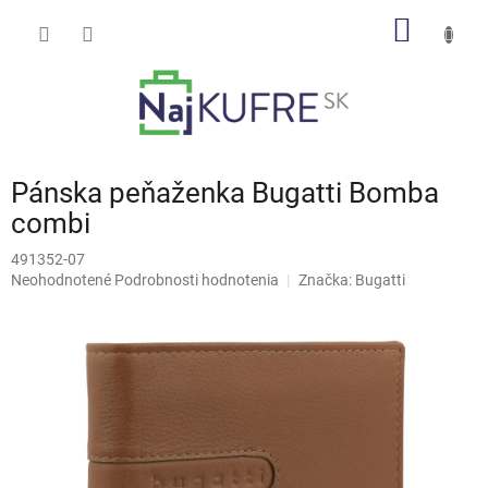
Prejsť
NÁKU
na
obsah
KOŠÍK
Pánska peňaženka Bugatti Bomba
combi
491352-07
Priemerné
Neohodnotené
Podrobnosti hodnotenia
Značka:
Bugatti
hodnotenie
produktu
je
0,0
z
5
hviezdičiek.