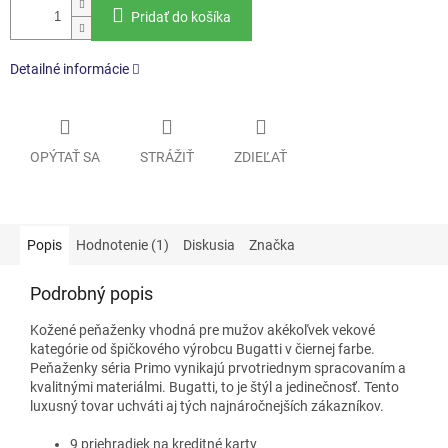
Pridať do košíka
Detailné informácie
OPÝTAŤ SA
STRÁŽIŤ
ZDIEĽAŤ
Popis
Hodnotenie (1)
Diskusia
Značka
Podrobný popis
Kožené peňaženky vhodná pre mužov akékoľvek vekové
kategórie od špičkového výrobcu Bugatti v čiernej farbe.
Peňaženky séria Primo vynikajú prvotriednym spracovaním a
kvalitnými materiálmi. Bugatti, to je štýl a jedinečnosť. Tento
luxusný tovar uchváti aj tých najnáročnejších zákazníkov.
9 priehradiek na kreditné karty