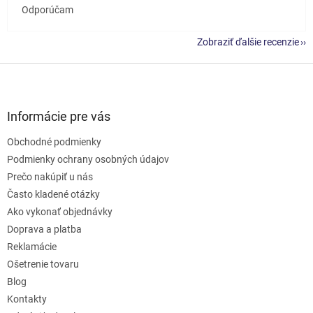
Odporúčam
Zobraziť ďalšie recenzie
Z
á
p
ä
Informácie pre vás
t
Obchodné podmienky
i
e
Podmienky ochrany osobných údajov
Prečo nakúpiť u nás
Často kladené otázky
Ako vykonať objednávky
Doprava a platba
Reklamácie
Ošetrenie tovaru
Blog
Kontakty