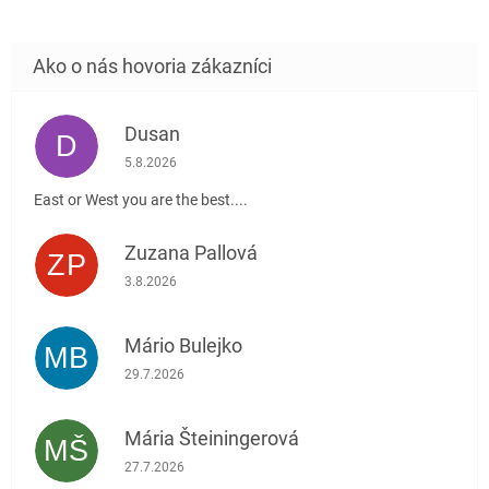
Dusan
D
Hodnotenie obchodu je 5 z 5 hviezdičiek.
5.8.2026
East or West you are the best....
Zuzana Pallová
ZP
Hodnotenie obchodu je 5 z 5 hviezdičiek.
3.8.2026
Mário Bulejko
MB
Hodnotenie obchodu je 5 z 5 hviezdičiek.
29.7.2026
Mária Šteiningerová
MŠ
Hodnotenie obchodu je 5 z 5 hviezdičiek.
27.7.2026