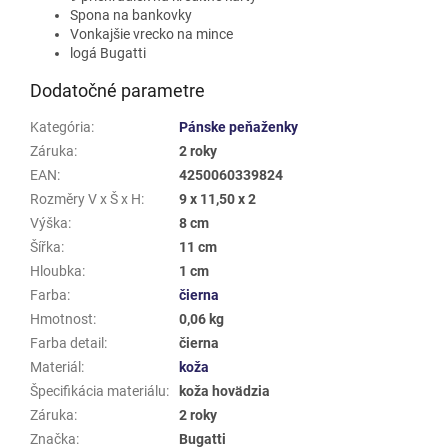
Spona na bankovky
Vonkajšie vrecko na mince
logá Bugatti
Dodatočné parametre
Kategória
:
Pánske peňaženky
Záruka
:
2 roky
EAN
:
4250060339824
Rozměry V x Š x H
:
9 x 11,50 x 2
Výška
:
8 cm
Šířka
:
11 cm
Hloubka
:
1 cm
Farba
:
čierna
Hmotnost
:
0,06 kg
Farba detail
:
čierna
Materiál
:
koža
Špecifikácia materiálu
:
koža hovädzia
Záruka
:
2 roky
Značka
:
Bugatti