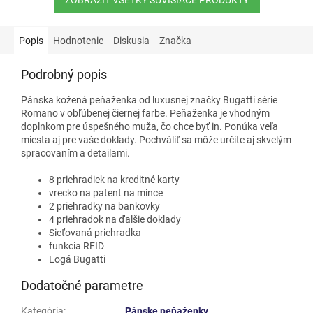
Popis
Hodnotenie
Diskusia
Značka
Podrobný popis
Pánska kožená peňaženka od luxusnej značky Bugatti série
Romano v obľúbenej čiernej farbe. Peňaženka je vhodným
doplnkom pre úspešného muža, čo chce byť in. Ponúka veľa
miesta aj pre vaše doklady. Pochváliť sa môže určite aj skvelým
spracovaním a detailami.
8 priehradiek na kreditné karty
vrecko na patent na mince
2 priehradky na bankovky
4 priehradok na ďalšie doklady
Sieťovaná priehradka
funkcia RFID
Logá Bugatti
Dodatočné parametre
Kategória
:
Pánske peňaženky