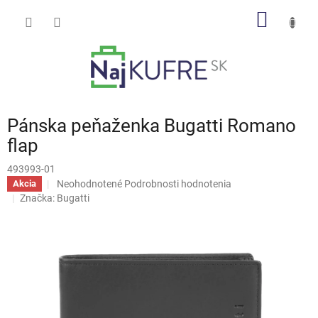
Prejsť
NÁKU
na
obsah
KOŠÍK
Pánska peňaženka Bugatti Romano
flap
493993-01
Priemerné
Neohodnotené
Podrobnosti hodnotenia
Akcia
hodnotenie
Značka:
Bugatti
produktu
je
0,0
z
5
hviezdičiek.