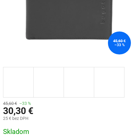
45,60 €
–33 %
45,60 €
–33 %
30,30 €
25 € bez DPH
Jednotková
Skladom
cena: