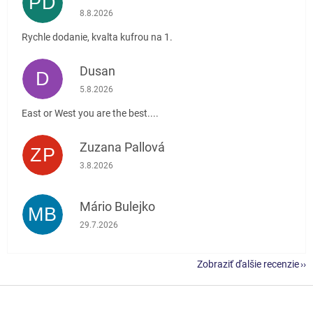
PĎ
Hodnotenie obchodu je 5 z 5 hviezdičiek.
8.8.2026
Rychle dodanie, kvalta kufrou na 1.
Dusan
D
Hodnotenie obchodu je 5 z 5 hviezdičiek.
5.8.2026
East or West you are the best....
Zuzana Pallová
ZP
Hodnotenie obchodu je 5 z 5 hviezdičiek.
3.8.2026
Mário Bulejko
MB
Hodnotenie obchodu je 5 z 5 hviezdičiek.
29.7.2026
Zobraziť ďalšie recenzie
Z
á