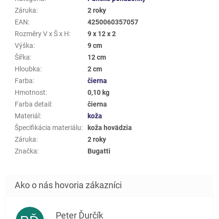
Záruka
:
2 roky
EAN
:
4250060357057
Rozměry V x Š x H
:
9 x 12 x 2
Výška
:
9 cm
Šířka
:
12 cm
Hloubka
:
2 cm
Farba
:
čierna
Hmotnost
:
0,10 kg
Farba detail
:
čierna
Materiál
:
koža
Špecifikácia materiálu
:
koža hovädzia
Záruka
:
2 roky
Značka
:
Bugatti
Peter Ďurčík