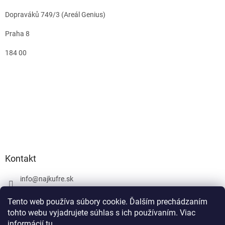
Dopraváků 749/3 (Areál Genius)
Praha 8
184 00
Kontakt
info
@
najkufre.sk
+420 734 212 086
Tento web používa súbory cookie. Ďalším prechádzaním
Facebook
tohto webu vyjadrujete súhlas s ich používaním. Viac
informácií
tu
.