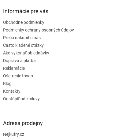
p
ä
Informácie pre vás
t
Obchodné podmienky
i
e
Podmienky ochrany osobných údajov
Prečo nakúpiť u nás
Často kladené otázky
Ako vykonať objednávky
Doprava a platba
Reklamácie
Ošetrenie tovaru
Blog
Kontakty
Odstúpiť od zmluvy
Adresa prodejny
Nejkufry.cz