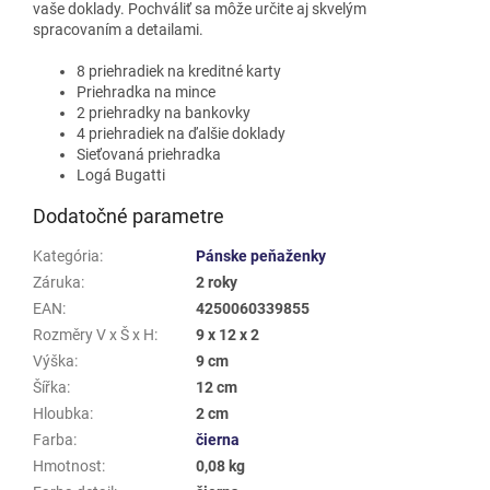
vaše doklady. Pochváliť sa môže určite aj skvelým
spracovaním a detailami.
8 priehradiek na kreditné karty
Priehradka na mince
2 priehradky na bankovky
4 priehradiek na ďalšie doklady
Sieťovaná priehradka
Logá Bugatti
Dodatočné parametre
Kategória
:
Pánske peňaženky
Záruka
:
2 roky
EAN
:
4250060339855
Rozměry V x Š x H
:
9 x 12 x 2
Výška
:
9 cm
Šířka
:
12 cm
Hloubka
:
2 cm
Farba
:
čierna
Hmotnost
:
0,08 kg