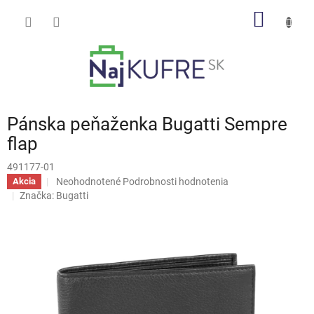
Prejsť
NÁKU
na
obsah
KOŠÍK
Pánska peňaženka Bugatti Sempre
flap
491177-01
Priemerné
Neohodnotené
Podrobnosti hodnotenia
Akcia
hodnotenie
Značka:
Bugatti
produktu
je
0,0
z
5
hviezdičiek.