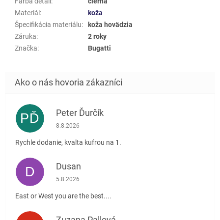
Farba detail
:
čierna
Materiál
:
koža
Špecifikácia materiálu
:
koža hovädzia
Záruka
:
2 roky
Značka
:
Bugatti
Peter Ďurčík
PĎ
Hodnotenie obchodu je 5 z 5 hviezdičiek.
8.8.2026
Rychle dodanie, kvalta kufrou na 1.
Dusan
D
Hodnotenie obchodu je 5 z 5 hviezdičiek.
5.8.2026
East or West you are the best....
Zuzana Pallová