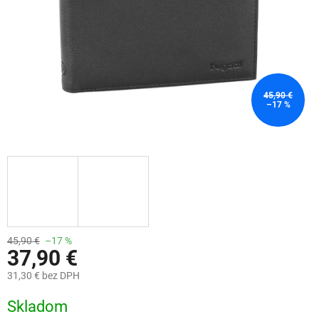
45,90 €
–17 %
45,90 €
–17 %
37,90 €
31,30 € bez DPH
Jednotková
Skladom
cena: