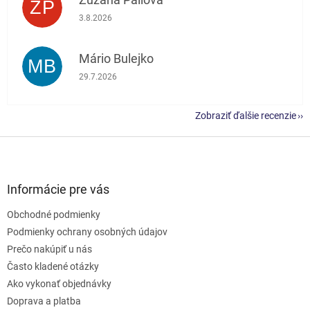
ZP
Hodnotenie obchodu je 5 z 5 hviezdičiek.
3.8.2026
Mário Bulejko
MB
Hodnotenie obchodu je 5 z 5 hviezdičiek.
29.7.2026
Zobraziť ďalšie recenzie
Z
á
p
ä
Informácie pre vás
t
Obchodné podmienky
i
e
Podmienky ochrany osobných údajov
Prečo nakúpiť u nás
Často kladené otázky
Ako vykonať objednávky
Doprava a platba