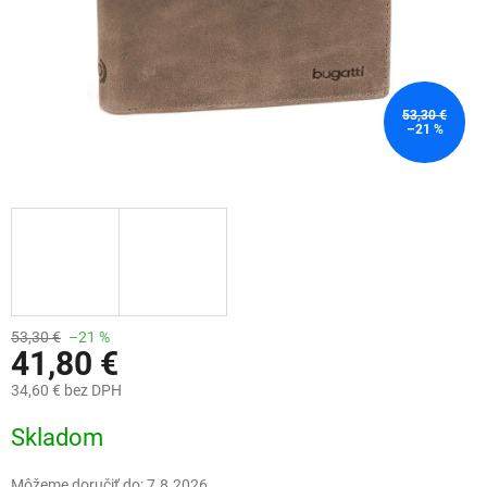
53,30 €
–21 %
53,30 €
–21 %
41,80 €
34,60 € bez DPH
Jednotková
Skladom
cena:
Môžeme doručiť do:
7.8.2026