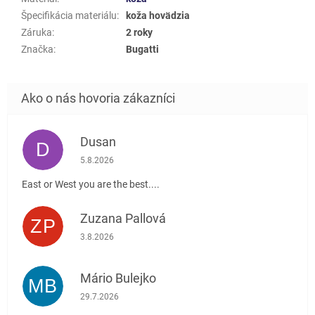
Špecifikácia materiálu
:
koža hovädzia
Záruka
:
2 roky
Značka
:
Bugatti
Dusan
D
Hodnotenie obchodu je 5 z 5 hviezdičiek.
5.8.2026
East or West you are the best....
Zuzana Pallová
ZP
Hodnotenie obchodu je 5 z 5 hviezdičiek.
3.8.2026
Mário Bulejko
MB
Hodnotenie obchodu je 5 z 5 hviezdičiek.
29.7.2026