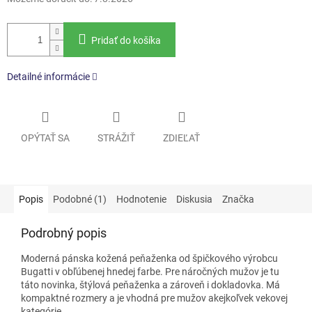
Pridať do košíka
Detailné informácie
OPÝTAŤ SA
STRÁŽIŤ
ZDIEĽAŤ
Popis
Podobné (1)
Hodnotenie
Diskusia
Značka
Podrobný popis
Moderná pánska kožená peňaženka od špičkového výrobcu
Bugatti v obľúbenej hnedej farbe. Pre náročných mužov je tu
táto novinka, štýlová peňaženka a zároveň i dokladovka. Má
kompaktné rozmery a je vhodná pre mužov akejkoľvek vekovej
kategórie.