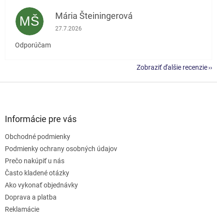
Mária Šteiningerová
MŠ
Hodnotenie obchodu je 5 z 5 hviezdičiek.
27.7.2026
Odporúčam
Zobraziť ďalšie recenzie
Z
á
p
ä
Informácie pre vás
t
Obchodné podmienky
i
e
Podmienky ochrany osobných údajov
Prečo nakúpiť u nás
Často kladené otázky
Ako vykonať objednávky
Doprava a platba
Reklamácie