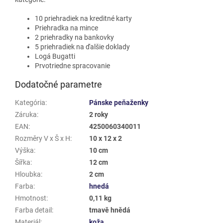
10 priehradiek na kreditné karty
Priehradka na mince
2 priehradky na bankovky
5 priehradiek na ďalšie doklady
Logá Bugatti
Prvotriedne spracovanie
Dodatočné parametre
Kategória
:
Pánske peňaženky
Záruka
:
2 roky
EAN
:
4250060340011
Rozměry V x Š x H
:
10 x 12 x 2
Výška
:
10 cm
Šířka
:
12 cm
Hloubka
:
2 cm
Farba
:
hnedá
Hmotnost
:
0,11 kg
Farba detail
:
tmavě hnědá
Materiál
:
koža