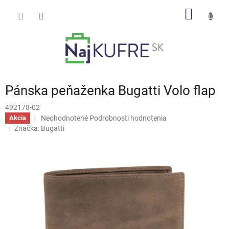
Prejsť
NÁKU
na
obsah
KOŠÍK
Pánska peňaženka Bugatti Volo flap
492178-02
Priemerné
Neohodnotené
Podrobnosti hodnotenia
Akcia
hodnotenie
Značka:
Bugatti
produktu
je
0,0
z
5
hviezdičiek.