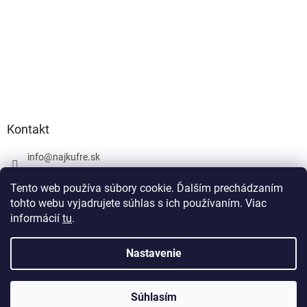
Kontakt
info
@
najkufre.sk
+420 734 212 086
Tento web používa súbory cookie. Ďalším prechádzaním
Facebook
tohto webu vyjadrujete súhlas s ich používaním. Viac
informácií
tu
.
Nastavenie
Vytvoril Shoptet
Súhlasím
Copyright 2026
najkufre.sk
. Všetky práva vyhradené.