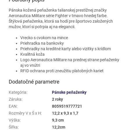
Pánska kožená peňaženka talianskej prestížnej značky
Aeronautica Militare série Fighter v tmavo hnedej farbe.
Štýlová peňaženka, ktorá sa hodí pre športovo založených
mužov, ktorí si potrpia aj na elegancii.
Vrecko s cvokom na mince
Priehradka na bankovky
Priehradky na kreditné karty alebo vizitky s krídlom
Kvalitná koža
Logo Aeronautica Militare na prednej strane peňaženky
aj vo vnútri
RFID ochrana proti zneužitiu platobných kariet
Dodatočné parametre
Kategória
:
Pánske peňaženky
Záruka
:
2 roky
EAN
:
8059519777721
Rozměry V x Š x H
:
12,2 x 9,3 x 1,7
Výška
:
9,3 cm
Šířka
:
12,2cm