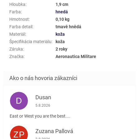
Hloubka
:
1,9 cm
Farba
:
hnedá
Hmotnost
:
0,10 kg
Farba detail
:
tmavě hnědá
Materiál
:
koža
Špecifikácia materiálu
:
koža
Záruka
:
2 roky
Značka
:
Aeronautica Militare
Dusan
D
Hodnotenie obchodu je 5 z 5 hviezdičiek.
5.8.2026
East or West you are the best....
Zuzana Pallová
ZP
Hodnotenie obchodu je 5 z 5 hviezdičiek.