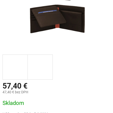
57,40 €
47,40 € bez DPH
Jednotková
Skladom
cena: