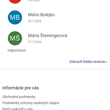
3.8.2026
Mário Bulejko
MB
Hodnotenie obchodu je 5 z 5 hviezdičiek.
29.7.2026
Mária Šteiningerová
MŠ
Hodnotenie obchodu je 5 z 5 hviezdičiek.
27.7.2026
Odporúčam
Zobraziť ďalšie recenzie
Z
á
p
ä
Informácie pre vás
t
Obchodné podmienky
i
e
Podmienky ochrany osobných údajov
Prečo nakúpiť u nás