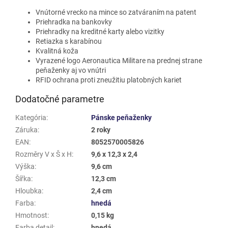
Vnútorné vrecko na mince so zatváraním na patent
Priehradka na bankovky
Priehradky na kreditné karty alebo vizitky
Retiazka s karabínou
Kvalitná koža
Vyrazené logo Aeronautica Militare na prednej strane
peňaženky aj vo vnútri
RFID ochrana proti zneužitiu platobných kariet
Dodatočné parametre
Kategória
:
Pánske peňaženky
Záruka
:
2 roky
EAN
:
8052570005826
Rozměry V x Š x H
:
9,6 x 12,3 x 2,4
Výška
:
9,6 cm
Šířka
:
12,3 cm
Hloubka
:
2,4 cm
Farba
:
hnedá
Hmotnost
:
0,15 kg
Farba detail
:
hnedá