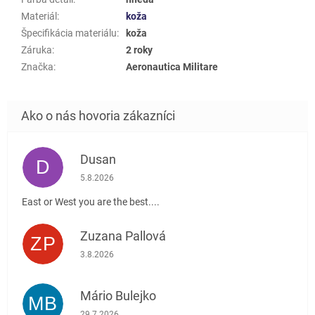
Materiál
:
koža
Špecifikácia materiálu
:
koža
Záruka
:
2 roky
Značka
:
Aeronautica Militare
Dusan
D
Hodnotenie obchodu je 5 z 5 hviezdičiek.
5.8.2026
East or West you are the best....
Zuzana Pallová
ZP
Hodnotenie obchodu je 5 z 5 hviezdičiek.
3.8.2026
Mário Bulejko
MB
Hodnotenie obchodu je 5 z 5 hviezdičiek.
29.7.2026