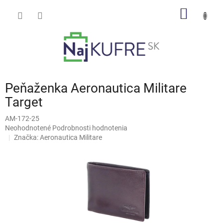
Prejsť
NÁKU
na
obsah
KOŠÍK
Peňaženka Aeronautica Militare
Target
AM-172-25
Priemerné
Neohodnotené
Podrobnosti hodnotenia
hodnotenie
Značka:
Aeronautica Militare
produktu
je
0,0
z
5
hviezdičiek.