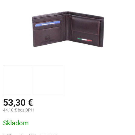
53,30 €
44,10 € bez DPH
Jednotková
Skladom
cena: