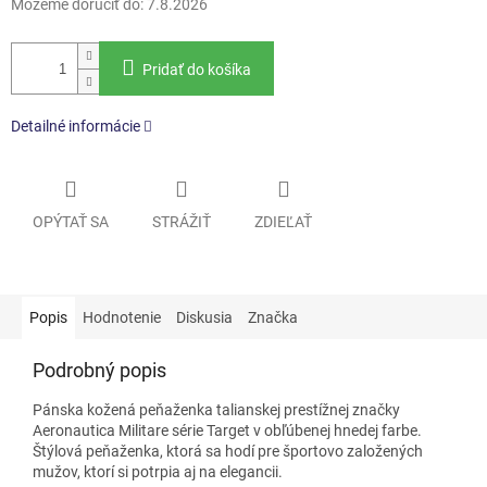
Môžeme doručiť do:
7.8.2026
Pridať do košíka
Detailné informácie
OPÝTAŤ SA
STRÁŽIŤ
ZDIEĽAŤ
Popis
Hodnotenie
Diskusia
Značka
Podrobný popis
Pánska kožená peňaženka talianskej prestížnej značky
Aeronautica Militare série Target v obľúbenej hnedej farbe.
Štýlová peňaženka, ktorá sa hodí pre športovo založených
mužov, ktorí si potrpia aj na elegancii.