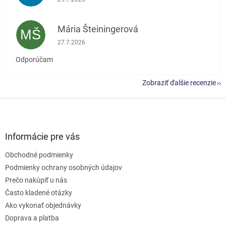
Mária Šteiningerová
MŠ
Hodnotenie obchodu je 5 z 5 hviezdičiek.
27.7.2026
Odporúčam
Zobraziť ďalšie recenzie
Z
á
p
ä
Informácie pre vás
t
Obchodné podmienky
i
e
Podmienky ochrany osobných údajov
Prečo nakúpiť u nás
Často kladené otázky
Ako vykonať objednávky
Doprava a platba