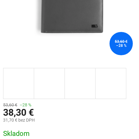
53,60 €
–28 %
53,60 €
–28 %
38,30 €
31,70 € bez DPH
Jednotková
Skladom
cena: