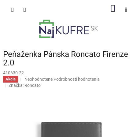
Prejsť
NÁKU
na
obsah
KOŠÍK
Peňaženka Pánska Roncato Firenze
2.0
410630-22
Priemerné
Neohodnotené
Podrobnosti hodnotenia
Akcia
hodnotenie
Značka:
Roncato
produktu
je
0,0
z
5
hviezdičiek.