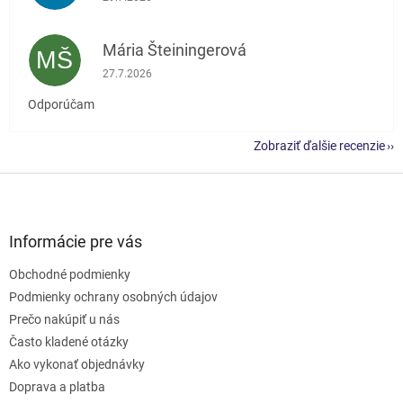
Mária Šteiningerová
MŠ
Hodnotenie obchodu je 5 z 5 hviezdičiek.
27.7.2026
Odporúčam
Zobraziť ďalšie recenzie
Z
á
p
ä
Informácie pre vás
t
Obchodné podmienky
i
e
Podmienky ochrany osobných údajov
Prečo nakúpiť u nás
Často kladené otázky
Ako vykonať objednávky
Doprava a platba