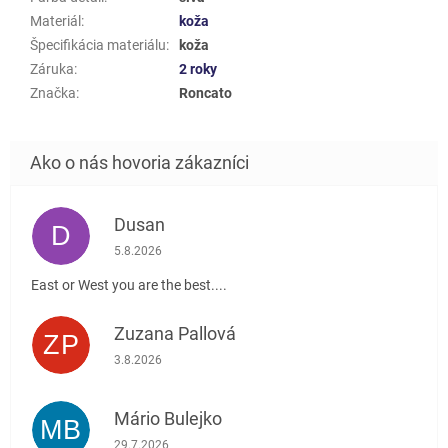
Materiál
:
koža
Špecifikácia materiálu
:
koža
Záruka
:
2 roky
Značka
:
Roncato
Dusan
D
Hodnotenie obchodu je 5 z 5 hviezdičiek.
5.8.2026
East or West you are the best....
Zuzana Pallová
ZP
Hodnotenie obchodu je 5 z 5 hviezdičiek.
3.8.2026
Mário Bulejko
MB
Hodnotenie obchodu je 5 z 5 hviezdičiek.
29.7.2026