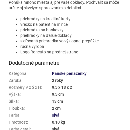
Ponúka mnoho miesta aj pre vaše doklady. Pochváliť sa môže
určite aj skvelým spracovaním a detailmi.
priehradky na kreditné karty
vrecko na patent na mince
priehradka na bankovky
priehradky na ďalšie doklady
sieťovaná priehradka vo výklopnej prepážke
ručná výroba
Logo Roncato na prednej strane
Dodatočné parametre
Kategória
:
Pánske peňaženky
Záruka
:
2 roky
Rozměry V x Š x H
:
9,5 x 13 x 2
Výška
:
9,5 cm
Šířka
:
13 cm
Hloubka
:
2 cm
Farba
:
sivá
Hmotnost
:
0,10 kg
Farba detail
:
sivá