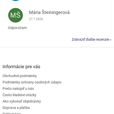
Mária Šteiningerová
MŠ
Hodnotenie obchodu je 5 z 5 hviezdičiek.
27.7.2026
Odporúčam
Zobraziť ďalšie recenzie
Z
á
p
ä
Informácie pre vás
t
Obchodné podmienky
i
e
Podmienky ochrany osobných údajov
Prečo nakúpiť u nás
Často kladené otázky
Ako vykonať objednávky
Doprava a platba
Reklamácie