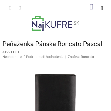
Prejsť
NÁKU
na
obsah
KOŠÍK
Peňaženka Pánska Roncato Pascal
412911-01
Priemerné
Neohodnotené
Podrobnosti hodnotenia
Značka:
Roncato
hodnotenie
produktu
je
0,0
z
5
hviezdičiek.