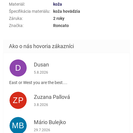
Materiál
:
koža
Špecifikácia materiálu
:
koža hovädzia
Záruka
:
2 roky
Značka
:
Roncato
Dusan
D
Hodnotenie obchodu je 5 z 5 hviezdičiek.
5.8.2026
East or West you are the best....
Zuzana Pallová
ZP
Hodnotenie obchodu je 5 z 5 hviezdičiek.
3.8.2026
Mário Bulejko
MB
Hodnotenie obchodu je 5 z 5 hviezdičiek.
29.7.2026