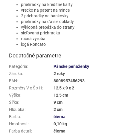
priehradky na kreditné karty
vrecko na patent na mince
2 priehradky na bankovky
priehradky na ďalšie doklady
výklopná prepážka do strany
sieťovaná priehradka
ručná výroba
logá Roncato
Dodatočné parametre
Kategória
:
Pánske peňaženky
Záruka
:
2 roky
EAN
:
8008957456293
Rozměry V x Š x H
:
12,5 x 9 x 2
Výška
:
12,5 cm
Šířka
:
9 cm
Hloubka
:
2 cm
Farba
:
čierna
Hmotnost
:
0,10 kg
Farba detail
:
čierna