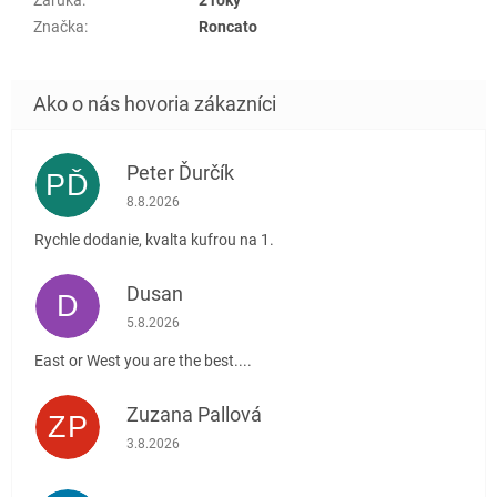
Značka
:
Roncato
Peter Ďurčík
PĎ
Hodnotenie obchodu je 5 z 5 hviezdičiek.
8.8.2026
Rychle dodanie, kvalta kufrou na 1.
Dusan
D
Hodnotenie obchodu je 5 z 5 hviezdičiek.
5.8.2026
East or West you are the best....
Zuzana Pallová
ZP
Hodnotenie obchodu je 5 z 5 hviezdičiek.
3.8.2026