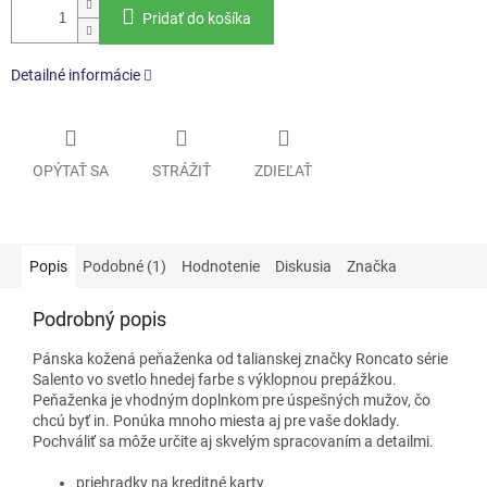
Pridať do košíka
Detailné informácie
OPÝTAŤ SA
STRÁŽIŤ
ZDIEĽAŤ
Popis
Podobné (1)
Hodnotenie
Diskusia
Značka
Podrobný popis
Pánska kožená peňaženka od talianskej značky Roncato série
Salento vo svetlo hnedej farbe s výklopnou prepážkou.
Peňaženka je vhodným doplnkom pre úspešných mužov, čo
chcú byť in. Ponúka mnoho miesta aj pre vaše doklady.
Pochváliť sa môže určite aj skvelým spracovaním a detailmi.
priehradky na kreditné karty