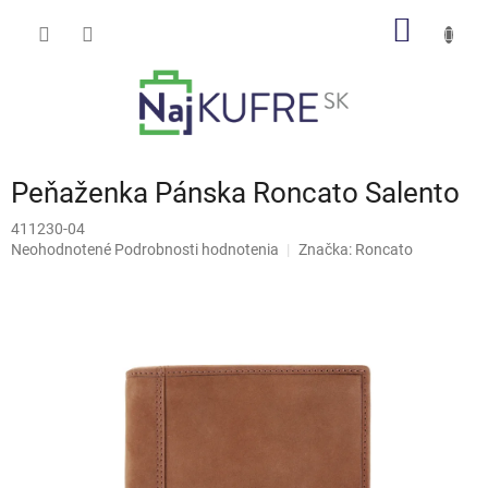
Prejsť
NÁKU
na
obsah
KOŠÍK
Peňaženka Pánska Roncato Salento
411230-04
Priemerné
Neohodnotené
Podrobnosti hodnotenia
Značka:
Roncato
hodnotenie
produktu
je
0,0
z
5
hviezdičiek.