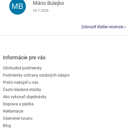
Mário Bulejko
MB
Hodnotenie obchodu je 5 z 5 hviezdičiek.
29.7.2026
Zobraziť ďalšie recenzie
Z
á
p
ä
Informácie pre vás
t
Obchodné podmienky
i
e
Podmienky ochrany osobných údajov
Prečo nakúpiť u nás
Často kladené otázky
Ako vykonať objednávky
Doprava a platba
Reklamácie
Ošetrenie tovaru
Blog