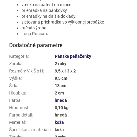
vrecko na patent na mince
priehradka na bankovky
priehradky na ďalšie doklady
sieťovaná priehradka vo výklopnej prepážke
ručná výroba
Logá Roncato
Dodatočné parametre
Kategória
:
Pánske peňaženky
Záruka
:
2 roky
Rozměry V x Š x H
:
9,5 x 13 x 2
Výška
:
9,5 cm
Šířka
:
13 cm
Hloubka
:
2 cm
Farba
:
hnedá
Hmotnost
:
0,10 kg
Farba detail
:
hnedá
Materiál
:
koža
Špecifikácia materiálu
:
koža
Záruka
:
2 roky