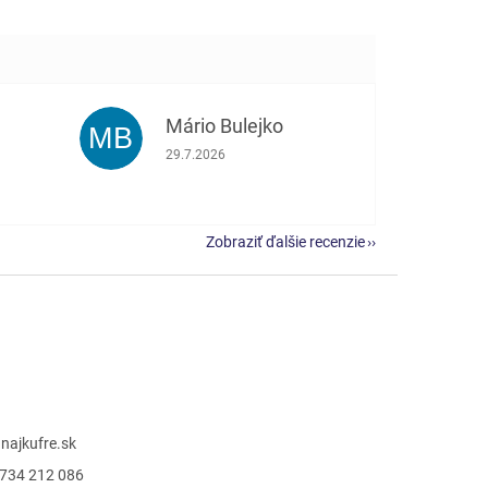
Mário Bulejko
MB
e 5 z 5 hviezdičiek.
Hodnotenie obchodu je 5 z 5 hviezdičiek.
29.7.2026
Zobraziť ďalšie recenzie
@
najkufre.sk
734 212 086