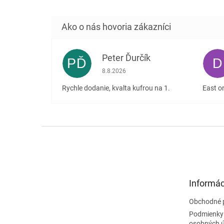
Peter Ďurčík
PĎ
D
Hodnotenie obchodu je 5 z 5 hviezdičiek
8.8.2026
Rychle dodanie, kvalta kufrou na 1.
East or
Z
á
p
ä
t
Informác
i
e
Obchodné 
Podmienky
osobných 