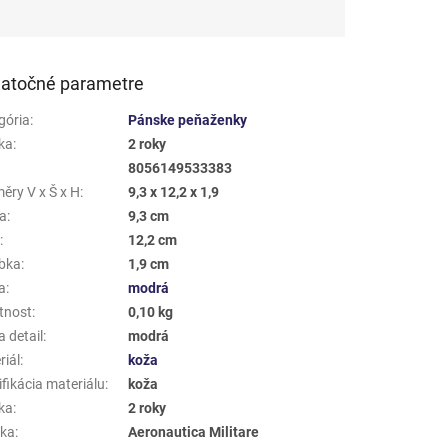
atočné parametre
gória
:
Pánske peňaženky
ka
:
2 roky
8056149533383
ěry V x Š x H
:
9,3 x 12,2 x 1,9
a
:
9,3 cm
a
:
12,2 cm
bka
:
1,9 cm
a
:
modrá
tnost
:
0,10 kg
 detail
:
modrá
riál
:
koža
fikácia materiálu
:
koža
ka
:
2 roky
ka
:
Aeronautica Militare