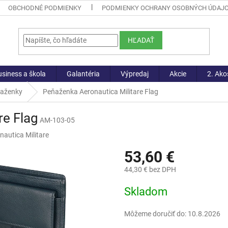
OBCHODNÉ PODMIENKY
PODMIENKY OCHRANY OSOBNÝCH ÚDAJ
HĽADAŤ
siness a škola
Galantéria
Výpredaj
Akcie
2. Ako
ňaženky
Peňaženka Aeronautica Militare Flag
re Flag
AM-103-05
nautica Militare
53,60 €
44,30 € bez DPH
Jednotková
Skladom
cena:
Môžeme doručiť do:
10.8.2026