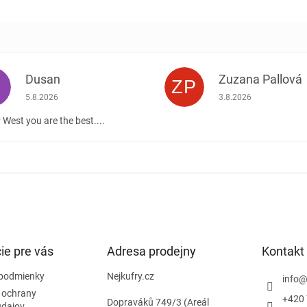
Dusan
Zuzana Pallová
ZP
.
Hodnotenie obchodu je 5 z 5 hviezdičiek.
Hodnotenie obchodu j
5.8.2026
3.8.2026
 West you are the best....
ie pre vás
Adresa prodejny
Kontakt
podmienky
Nejkufry.cz
info
 ochrany
+420 
Dopraváků 749/3 (Areál
údajov