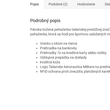
Popis
Podobné (2)
Hodnotenie
Dis
Podrobný popis
Pánska kožená peňaženka talianskej prestížnej značk
peňaženka, ktorá sa hodí pre športovo založených muž
Vrecko s nitom na mince
Priehradka na bankovky
Priehradky 7x na kreditné karty alebo vizitky
Výklopná prepážka na doklady
kvalitná koža
Logo Talianske Aeronautica Militare na predne
RFID ochrana proti zneužitiu platobných karie