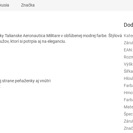
kusia
Značka
Dod
y Talianske Aeronautica Militare v obľúbenej modrej farbe. Štýlová
Kate
ov, ktorí si potrpia aj na eleganciu.
Záru
EAN
:
Rozm
Výšk
Šířk
Hlou
j strane peňaženky aj vnútri
Farb
t
Hmo
Farba
Mate
Špeci
Záru
Znač